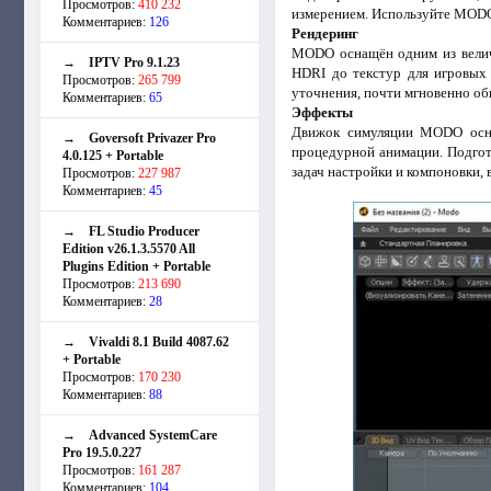
Просмотров:
410 232
измерением. Используйте MODO
Комментариев:
126
Рендеринг
MODO оснащён одним из велича
→
IPTV Pro 9.1.23
HDRI до текстур для игровых 
Просмотров:
265 799
уточнения, почти мгновенно об
Комментариев:
65
Эффекты
Движок симуляции MODO осна
→
Goversoft Privazer Pro
процедурной анимации. Подгото
4.0.125 + Portable
задач настройки и компоновки, 
Просмотров:
227 987
Комментариев:
45
→
FL Studio Producer
Edition v26.1.3.5570 All
Plugins Edition + Portable
Просмотров:
213 690
Комментариев:
28
→
Vivaldi 8.1 Build 4087.62
+ Portable
Просмотров:
170 230
Комментариев:
88
→
Advanced SystemCare
Pro 19.5.0.227
Просмотров:
161 287
Комментариев:
104