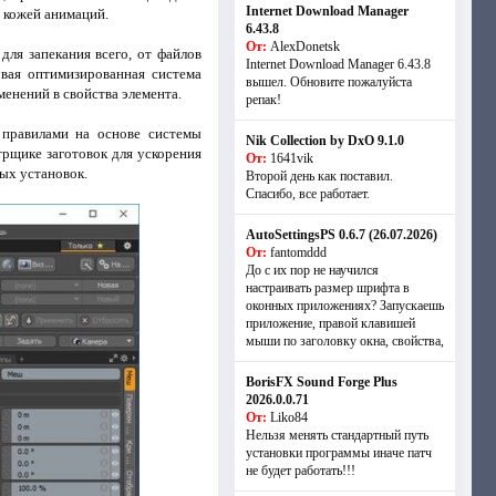
Internet Download Manager
 кожей анимаций.
6.43.8
От:
AlexDonetsk
я запекания всего, от файлов
Internet Download Manager 6.43.8
овая оптимизированная система
вышел. Обновите пожалуйста
енений в свойства элемента.
репак!
правилами на основе системы
Nik Collection by DxO 9.1.0
трщике заготовок для ускорения
От:
1641vik
ных установок.
Второй день как поставил.
Спасибо, все работает.
AutoSettingsPS 0.6.7 (26.07.2026)
От:
fantomddd
До с их пор не научился
настраивать размер шрифта в
оконных приложениях? Запускаешь
приложение, правой клавишей
мыши по заголовку окна, свойства,
BorisFX Sound Forge Plus
2026.0.0.71
От:
Liko84
Нельзя менять стандартный путь
установки программы иначе патч
не будет работать!!!