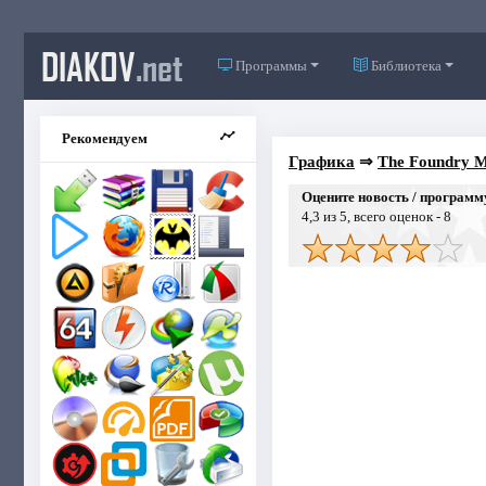
DIAKOV
.net
Программы
Библиотека
Рекомендуем
Графика
⇒
The Foundry 
Оцените новость / программ
4,3
из 5, всего оценок -
8