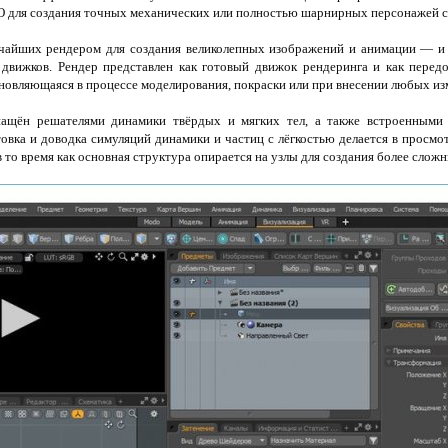
 для создания точных механических или полностью шарнирных персонажей с
йших рендером для создания великолепных изображений и анимации — и дл
движков. Рендер представлен как готовый движок рендеринга и как перед
новляющаяся в процессе моделирования, покраски или при внесении любых изм
щён решателями динамики твёрдых и мягких тел, а также встроенными 
вка и доводка симуляций динамики и частиц с лёгкостью делается в просмо
в то время как основная структура опирается на узлы для создания более слож