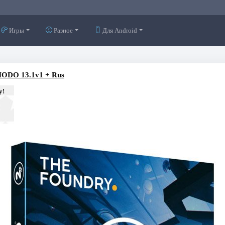
Игры
Разное
Для Android
MODO 13.1v1 + Rus
у!