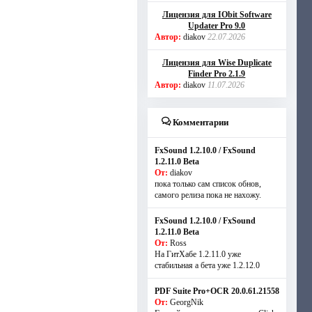
Лицензия для IObit Software
Updater Pro 9.0
Автор:
diakov
22.07.2026
Лицензия для Wise Duplicate
Finder Pro 2.1.9
Автор:
diakov
11.07.2026
Комментарии
FxSound 1.2.10.0 / FxSound
1.2.11.0 Beta
От:
diakov
пока только сам список обнов,
самого релиза пока не нахожу.
FxSound 1.2.10.0 / FxSound
1.2.11.0 Beta
От:
Ross
На ГитХабе 1.2.11.0 уже
стабильная а бета уже 1.2.12.0
PDF Suite Pro+OCR 20.0.61.21558
От:
GeorgNik