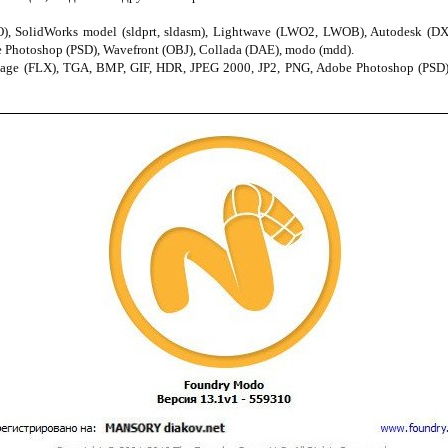
, SolidWorks model (sldprt, sldasm), Lightwave (LWO2, LWOB), Autodesk (DXF
be Photoshop (PSD), Wavefront (OBJ), Collada (DAE), modo (mdd).
image (FLX), TGA, BMP, GIF, HDR, JPEG 2000, JP2, PNG, Adobe Photoshop (PSD