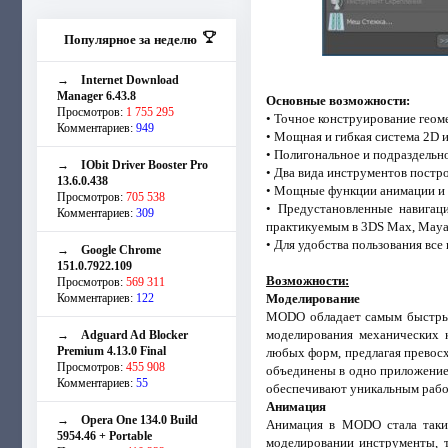
Популярное за неделю
→
Internet Download
Manager 6.43.8
Основные возможности:
Просмотров:
1 755 295
• Точное конструирование геом
Комментариев:
949
• Мощная и гибкая система 2D и
• Полигональное и подраздельн
→
IObit Driver Booster Pro
• Два вида инструментов постр
13.6.0.438
• Мощные функции анимации и 
Просмотров:
705 538
• Предустановленные навигац
Комментариев:
309
практикуемым в 3DS Max, Maya
• Для удобства пользования все
→
Google Chrome
151.0.7922.109
Возможности:
Просмотров:
569 311
Комментариев:
122
Моделирование
MODO обладает самым быстрым
моделирования механических к
→
Adguard Ad Blocker
Premium 4.13.0 Final
любых форм, предлагая превос
Просмотров:
455 908
объединены в одно приложение 
Комментариев:
55
обеспечивают уникальным рабо
Анимация
→
Opera One 134.0 Build
Анимация в MODO стала таким
5954.46 + Portable
моделировании инструменты, 