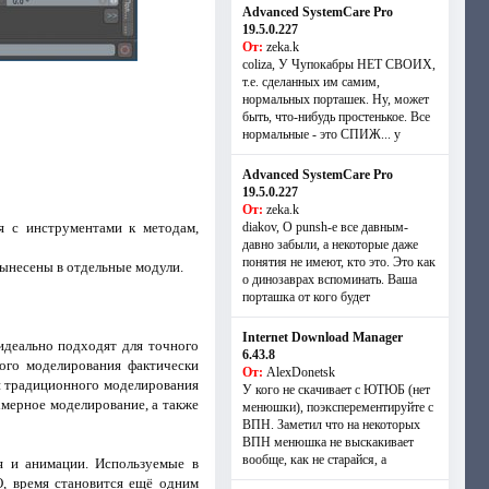
Advanced SystemCare Pro
19.5.0.227
От:
zeka.k
coliza, У Чупокабры НЕТ СВОИХ,
т.е. сделанных им самим,
нормальных порташек. Ну, может
быть, что-нибудь простенькое. Все
нормальные - это СПИЖ... у
Advanced SystemCare Pro
19.5.0.227
От:
zeka.k
я с инструментами к методам,
diakov, О punsh-е все давным-
давно забыли, а некоторые даже
понятия не имеют, кто это. Это как
вынесены в отдельные модули.
о динозаврах вспоминать. Ваша
порташка от кого будет
Internet Download Manager
деально подходят для точного
6.43.8
ого моделирования фактически
От:
AlexDonetsk
и традиционного моделирования
У кого не скачивает с ЮТЮБ (нет
хмерное моделирование, а также
менюшки), поэксперементируйте с
ВПН. Заметил что на некоторых
ВПН менюшка не выскакивает
вообще, как не старайся, а
я и анимации. Используемые в
, время становится ещё одним