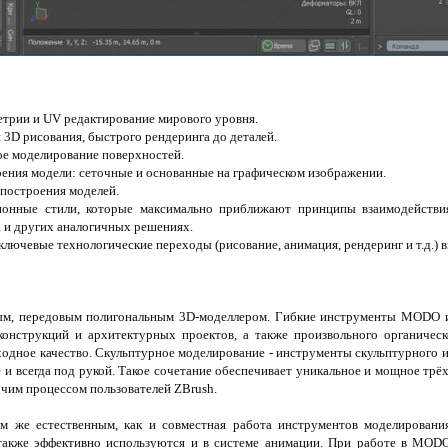
етрии и UV редактирование мирового уровня.
 3D рисования, быстрого рендеринга до деталей.
ое моделирование поверхностей.
оения модели: сеточные и основанные на графическом изображении.
построения моделей.
ионные стили, которые максимально приближают принципы взаимодействи
 и других аналогичных решениях.
 ключевые технологические переходы (рисование, анимация, рендеринг и т.д.) 
, передовым полигональным 3D-моделлером. Гибкие инструменты MODO и
онструкций и архитектурных проектов, а также произвольного органическ
ходное качество. Скульптурное моделирование - инструменты скульптурного 
и всегда под рукой. Такое сочетание обеспечивает уникальное и мощное трё
чим процессом пользователей ZBrush.
 же естественным, как и совместная работа инструментов моделировани
также эффективно используются и в системе анимации. При работе в MODO