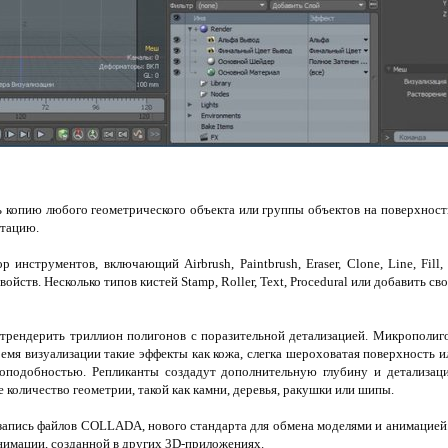
 копию любого геометрического объекта или группы объектов на поверхност
нтацию.
 инструментов, включающий Airbrush, Paintbrush, Eraser, Clone, Line, Fill
йств. Несколько типов кистей Stamp, Roller, Text, Procedural или добавить св
трендерить триллион полигонов с поразительной детализацией. Микрополиго
время визуализации такие эффекты как кожа, слегка шероховатая поверхность 
оподобностью. Репликанты создадут дополнительную глубину и детализаци
 количество геометрии, такой как камни, деревья, ракушки или шипы.
апись файлов COLLADA, нового стандарта для обмена моделями и анимацие
имации, созданной в других 3D-приложениях.