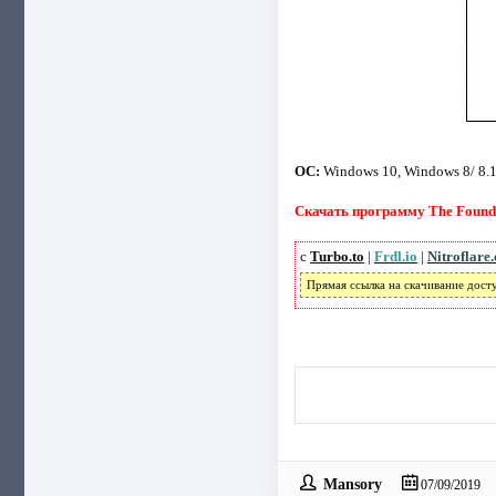
ОС:
Windows 10, Windows 8/ 8.1
Скачать программу The Foundr
с
Turbo.to
|
Frdl.io
|
Nitroflare
Прямая ссылка на скачивание дост
Mansory
07/09/2019