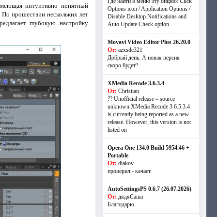
Где найти в меню эту опцию: Click
 имеющая интуитивно понятный
Options icon / Application Options /
 По прошествии нескольких лет
Disable Desktop Notifications and
редлагает глубокую настройку
Auto Update Check option
Movavi Video Editor Plus 26.20.0
От:
azxsdc321
Добрый день. А новая версия
скоро будет?
XMedia Recode 3.6.3.4
От:
Christian
?? Unofficial release – source
unknown XMedia Recode 3.6.5.3.4
is currently being reported as a new
release. However, this version is not
listed on
Opera One 134.0 Build 5954.46 +
Portable
От:
diakov
проверил - качает.
AutoSettingsPS 0.6.7 (26.07.2026)
От:
дядяСаша
Благодарю.