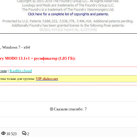
, Windows 7 - x64
y MODO 13.1v1 + русификатор (1,05 ГБ):
.com
|
Katfile.cloud
упна только для группы:
VIP-diakov.net
Сказали спасибо: 7
10 523
2