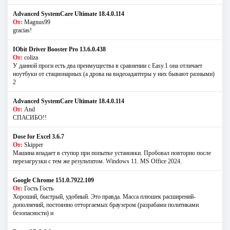
Advanced SystemCare Ultimate 18.4.0.114
От:
Magnus99
gracias!
IObit Driver Booster Pro 13.6.0.438
От:
coliza
У данной проги есть два преимущества в сравнении с Easy.1 она отличает
ноутбуки от стационарных (а дрова на видеоадаптеры у них бывают разными)
2
Advanced SystemCare Ultimate 18.4.0.114
От:
And
СПАСИБО!!
Dose for Excel 3.6.7
От:
Skipper
Машина впадает в ступор при попытке установки. Пробовал повторно после
перезагрузки с тем же результатом. Windows 11. MS Offiсe 2024.
Google Chrome 151.0.7922.109
От:
Гость Гость
Хороший, быстрый, удобный. Это правда. Масса плюшек расширений-
дополнений, постоянно отторгаемых браузером (разрабами политиками
безопасности) и