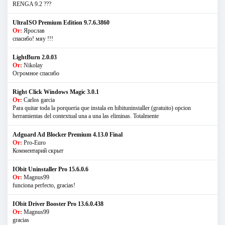
RENGA 9.2 ???
UltraISO Premium Edition 9.7.6.3860
От:
Ярослав
спасибо! мяу !!!
LightBurn 2.0.03
От:
Nikolay
Огромное спасибо
Right Click Windows Magic 3.0.1
От:
Carlos garcia
Para quitar toda la porqueria que instala en hibituninstaller (gratuito) opcion
herramientas del contextual una a una las eliminas. Totalmente
Adguard Ad Blocker Premium 4.13.0 Final
От:
Pro-Euro
Комментарий скрыт
IObit Uninstaller Pro 15.6.0.6
От:
Magnus99
funciona perfecto, gracias!
IObit Driver Booster Pro 13.6.0.438
От:
Magnus99
gracias