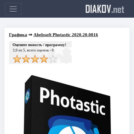
DIAKOV
.net
Графика
⇒
Abelssoft Photastic 2020.20.0816
Оцените новость / программу!
3,9
из 5, всего оценок -
8