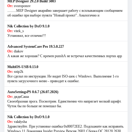
MEP Designer 29.2.0 Build 5003
От:
svoroponov
..........MEP Designer аварийно завершает работу с всплывающим сообщением
об ошибке при выборе пункта "Новый проект". Аналогично и
Nik Collection by DxO 9.1.0
От:
vitek_s
Установил, все отлично!!!
Advanced SystemCare Pro 19.5.0.227
От:
diakov
А какая же хорошая? С времен punshА не встречал качественных портах app
MultiOS-USB 0.13.0
От:
snip2k
Все сделал по инструкции. Не видит ISO-шек с Windows. Выполнение 1-го
пункта загрузочного меню - приводит к ошибке.
AutoSettingsPS 0.6.7 (26.07.2026)
От:
дядяСаша
Своеобразная прога. Посмотрим. Единственно что напрягает мелкий шрифт.
Чуток бы по больше не помешал бы.
Nik Collection by DxO 9.1.0
От:
valalysha
Здравствуйте. При установке ошибка 0х80072EE2. Подскажите как исправить.
Windows 11 Домашняя Insider Preview Версия 26H1 Сборка ОС 28120.2630