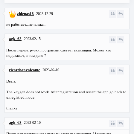
zhlenas18
2023-12-29
не работает...печалька...
agk_63
2023-02-15
После перезагрузки программы слетает активация. Может кто
подскажет, в чем дело ?
ricardocavalcante
2023-02-10
Dears,
The keygen does not work. After registration and restart the app go back to
unregistred mode.
thanks
agk_63
2023-02-10
После перезагрузки программы слетает активация. Может кто