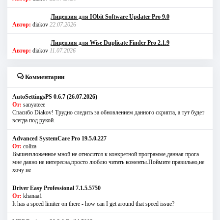
Лицензия для IObit Software Updater Pro 9.0
Автор:
diakov
22.07.2026
Лицензия для Wise Duplicate Finder Pro 2.1.9
Автор:
diakov
11.07.2026
Комментарии
AutoSettingsPS 0.6.7 (26.07.2026)
От:
sanyateee
Спасибо Diakov! Трудно следить за обновлением данного скрипта, а тут будет
всегда под рукой.
Advanced SystemCare Pro 19.5.0.227
От:
coliza
Вышеизложенное мной не относится к конкретной программе,данная прога
мне давно не интересна,просто люблю читать коменты.Поймите правильно,не
хочу не
Driver Easy Professional 7.1.5.5750
От:
khanaa1
It has a speed limiter on there - how can I get around that speed issue?