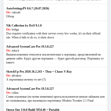
AutoSettingsPS 0.6.7 (26.07.2026)
От:
valcraft
Обзор
Nik Collection by DxO 9.1.0
От:
boliga
Dxo requires verification with their servers every few weeks, it's on their official
site. When it fails to do so, it shuts down
Advanced SystemCare Pro 19.5.0.227
От:
zeka.k
Вышеизложенное относится исключительно к порташке, представленной на
данном сайте. Будут другие порташки — будет другой разговор. Порташку от
какого
SketchUp Pro 2026 26.2.243 + Thea + Chaos V-Ray
От:
alivakos
А портативки почему-то нет (?).
Advanced SystemCare Pro 19.5.0.227
От:
coliza
Ставя огромные (по моим понятиям) проги,пользователи начали забывать или
не сталкивались, про маленькую портативку Modern Tweaker 2.1 Final
Opera One 134.0 Build 5954.46 + Portable