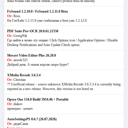
пока только сам список обнов, самого релиза пока не нахожу.
FxSound 1.2.10.0 / FxSound 1.2.11.0 Beta
От:
Ross
На ГитХабе 1.2.11.0 уже стабильная а бета уже 1.2.12.0
PDF Suite Pro+OCR 20.0.61.21558
От:
GeorgNik
Где найти в меню эту опцию: Click Options icon / Application Options / Disable
Desktop Notifications and Auto Update Check option
Movavi Video Editor Plus 26.20.0
От:
azxsdc321
Добрый день. А новая версия скоро будет?
XMedia Recode 3.6.3.4
От:
Christian
?? Unofficial release – source unknown XMedia Recode 3.6.5.3.4 is currently being
reported as a new release. However, this version is not listed on
Opera One 134.0 Build 5954.46 + Portable
От:
diakov
проверил - качает.
AutoSettingsPS 0.6.7 (26.07.2026)
От:
дядяСаша