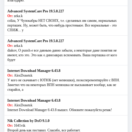
Благодарю.
Advanced SystemCare Pro 19.5.0.227
От:
zeka.k
coliza, У Чупокабры НЕТ СВОИХ, т.е. сделанных им самим, нормальных
порташек. Ну, может быть, что-нибудь простенькое. Все нормальные - это
СПИЖ... у
Advanced SystemCare Pro 19.5.0.227
От:
zeka.k
diakov, О punsh-е все давным-давно забыли, а некоторые даже понятия не
имеют, кто это. Это как о динозаврах вспоминать. Ваша порташка от кого
будет
Internet Download Manager 6.43.8
От:
AlexDonetsk
У кого не скачивает с ЮТЮБ (нет менюшки), поэксперементируйте с ВПН.
Заметил что на некоторых ВПН менюшка не выскакивает вообще, как не
старайся, а
Internet Download Manager 6.43.8
От:
AlexDonetsk
Internet Download Manager 6.43.8 вышел. Обновите пожалуйста репак!
Nik Collection by DxO 9.1.0
От:
1641vik
Второй день как поставил. Спасибо, все работает.