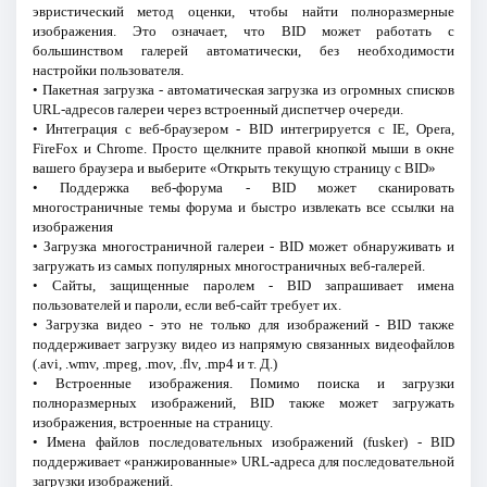
эвристический метод оценки, чтобы найти полноразмерные
изображения. Это означает, что BID может работать с
большинством галерей автоматически, без необходимости
настройки пользователя.
• Пакетная загрузка - автоматическая загрузка из огромных списков
URL-адресов галереи через встроенный диспетчер очереди.
• Интеграция с веб-браузером - BID интегрируется с IE, Opera,
FireFox и Chrome. Просто щелкните правой кнопкой мыши в окне
вашего браузера и выберите «Открыть текущую страницу с BID»
• Поддержка веб-форума - BID может сканировать
многостраничные темы форума и быстро извлекать все ссылки на
изображения
• Загрузка многостраничной галереи - BID может обнаруживать и
загружать из самых популярных многостраничных веб-галерей.
• Сайты, защищенные паролем - BID запрашивает имена
пользователей и пароли, если веб-сайт требует их.
• Загрузка видео - это не только для изображений - BID также
поддерживает загрузку видео из напрямую связанных видеофайлов
(.avi, .wmv, .mpeg, .mov, .flv, .mp4 и т. Д.)
• Встроенные изображения. Помимо поиска и загрузки
полноразмерных изображений, BID также может загружать
изображения, встроенные на страницу.
• Имена файлов последовательных изображений (fusker) - BID
поддерживает «ранжированные» URL-адреса для последовательной
загрузки изображений.