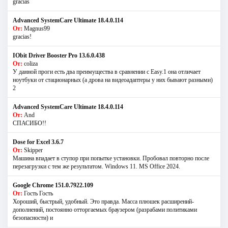
gracias
Advanced SystemCare Ultimate 18.4.0.114
От:
Magnus99
gracias!
IObit Driver Booster Pro 13.6.0.438
От:
coliza
У данной проги есть два преимущества в сравнении с Easy.1 она отличает
ноутбуки от стационарных (а дрова на видеоадаптеры у них бывают разными)
2
Advanced SystemCare Ultimate 18.4.0.114
От:
And
СПАСИБО!!
Dose for Excel 3.6.7
От:
Skipper
Машина впадает в ступор при попытке установки. Пробовал повторно после
перезагрузки с тем же результатом. Windows 11. MS Offiсe 2024.
Google Chrome 151.0.7922.109
От:
Гость Гость
Хороший, быстрый, удобный. Это правда. Масса плюшек расширений-
дополнений, постоянно отторгаемых браузером (разрабами политиками
безопасности) и