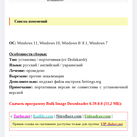
Список изменений
ОС:
Windows 11, Windows 10, Windows 8/ 8.1, Windows 7
Особенности сборки:
Тип:
установка / портативная (от Dodakaedr)
Языки:
русский / английский / украинский
Лечение:
проведено
Вырезано:
прочие локализации
Дополнительно:
подхват файла настроек Settings.reg
Примечание:
портативная версия не совместима с установочной
версией
Скачать программу Bulk Image Downloader 6.59.0.0 (31,2 МБ):
с
Turbo.net
|
Katfile.com
|
Nitroflare.com
|
Uploadrar.com
|
Прямая ссылка на скачивание доступна только для группы:
VIP-diakov.net