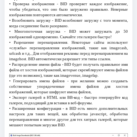
• Проверка изображения - BID проверяет каждое изображение,
чтобы убедиться, что оно было загружено правильно. Неверные
изображения повторяются автоматически.
• Возобновить загрузку - BID возобновит загрузку с того момента,
когда соединение было разорвано.
• Многопоточная загрузка - BID может загружать до 50
изображений одновременно. Скачайте эти галереи быстро!
• Разрешение перенаправления. Некоторые сайты используют
«службы» перенаправления изображений, такие как imagecash,
urlcash и т.д., Для отображения рекламы перед перенаправлением на
imagehost. BID автоматически разрешает эти типы ссылок.
• Распределение имени файла - BID будет получать правильное имя
файла от хостов изображений, которые скремблируют имена файлов
(где это возможно), такие как imagevenue, imagefap.
• Генерировать имена файлов - при желании можно создавать
собственные упорядоченные имена файлов для хостов
изображений, которые шифруют имена файлов,
• Экспорт галерей в HTML или BB-код - быстро генерируйте код
галереи, подходящий для вставки в веб-форумы.
• Расширенная конфигурация - в BID есть много дополнительных
настроек для таких вещей, как обработка jаvascript, обработка
перенаправления и многое другое для тех хитрых галерей, которые
мешают попыткам загрузки BID.