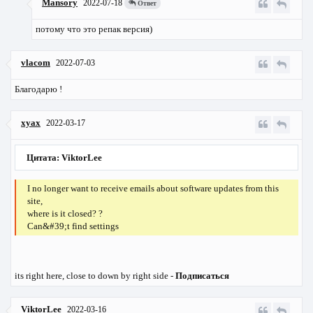
Mansory
2022-07-18
Ответ
потому что это репак версия)
vlacom
2022-07-03
Благодарю !
xyax
2022-03-17
Цитата: ViktorLee
I no longer want to receive emails about software updates from this
site,
where is it closed? ?
Can&#39;t find settings
its right here, close to down by right side -
Подписаться
ViktorLee
2022-03-16