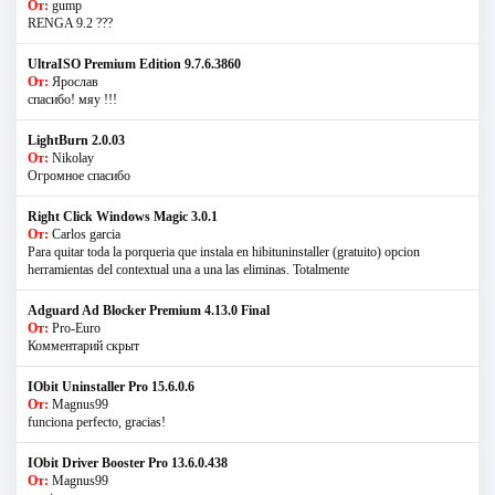
От:
gump
RENGA 9.2 ???
UltraISO Premium Edition 9.7.6.3860
От:
Ярослав
спасибо! мяу !!!
LightBurn 2.0.03
От:
Nikolay
Огромное спасибо
Right Click Windows Magic 3.0.1
От:
Carlos garcia
Para quitar toda la porqueria que instala en hibituninstaller (gratuito) opcion
herramientas del contextual una a una las eliminas. Totalmente
Adguard Ad Blocker Premium 4.13.0 Final
От:
Pro-Euro
Комментарий скрыт
IObit Uninstaller Pro 15.6.0.6
От:
Magnus99
funciona perfecto, gracias!
IObit Driver Booster Pro 13.6.0.438
От:
Magnus99