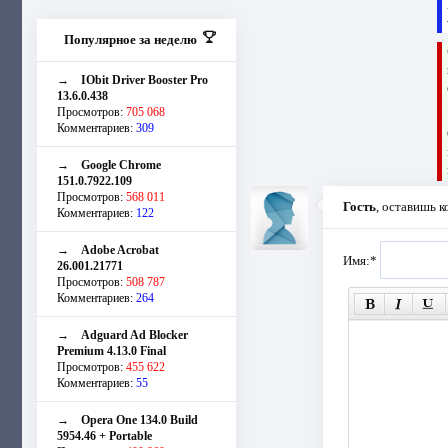
Популярное за неделю
→
IObit Driver Booster Pro
13.6.0.438
Просмотров:
705 068
Комментариев:
309
→
Google Chrome
151.0.7922.109
Просмотров:
568 011
Гость
, оставишь 
Комментариев:
122
→
Adobe Acrobat
Имя:
*
26.001.21771
Просмотров:
508 787
Комментариев:
264
→
Adguard Ad Blocker
Premium 4.13.0 Final
Просмотров:
455 622
Комментариев:
55
→
Opera One 134.0 Build
5954.46 + Portable