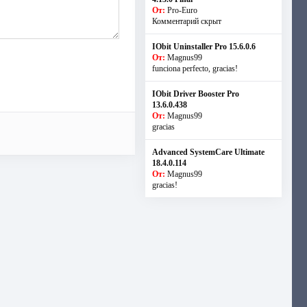
От:
Pro-Euro
Комментарий скрыт
IObit Uninstaller Pro 15.6.0.6
От:
Magnus99
funciona perfecto, gracias!
IObit Driver Booster Pro
13.6.0.438
От:
Magnus99
gracias
Advanced SystemCare Ultimate
18.4.0.114
От:
Magnus99
gracias!