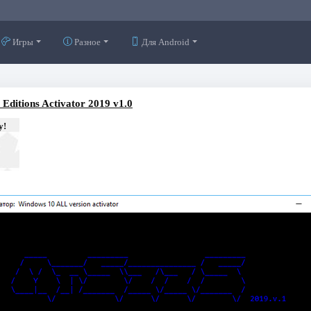
Игры
Разное
Для Android
 Editions Activator 2019 v1.0
у!