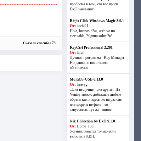
проблема в том, что все проги
DxO начинают
Right Click Windows Magic 3.0.1
От:
uschi21
Hola, buenos d?as, archivo no
ejecutable, ?alguna soluci?n?
Сказали спасибо: 73
KeyCtrl Professional 2.201
От:
iuraf
Лучшая программа - Key Manager
Но давно не появлялись
обновления...
MultiOS-USB 0.13.0
От:
heavyg
..Она не лучше - она другая. На
Ventoy можно добавлять любые
образы как и здесь, но на разные
платформы не факт, что
запустятся. Тут же - явное
Nik Collection by DxO 9.1.0
От:
Home_135
Устанавливается только если
включить КВН.