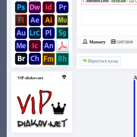
с
Anonfile.com
|
Drop.me
|
Oxy
Mansory
15/07/2019
Вернуться назад
Д
VIP-diakov.net