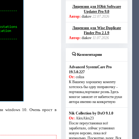
Лицензия для IObit Software
Updater Pro 9.0
Автор:
diakov
22.07.2026
Лицензия для Wise Duplicate
Finder Pro 2.1.9
Автор:
diakov
11.07.2026
Комментарии
Advanced SystemCare Pro
19.5.0.227
От:
coliza
К Вашему хорошему коменту
хотелось бы одну поправочку -
порташка,порташке рознь.Здесь
многое зависит от набитости руки
автора именно на конкретную
ии windows 10. Очень прост в
Nik Collection by DxO 9.1.0
От:
AlexAlex23
После переустановки всё
заработало, сейчас установил
новую версию, пока всё
нормально. Посмотрю далее. Вся