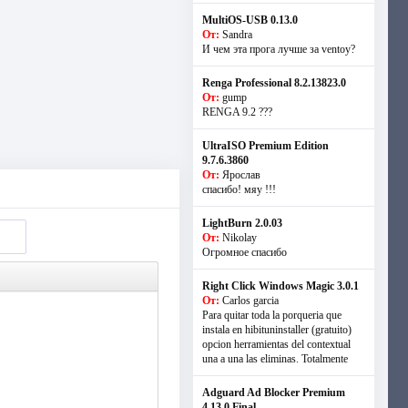
MultiOS-USB 0.13.0
От:
Sandra
И чем эта прога лучше за ventoy?
Renga Professional 8.2.13823.0
От:
gump
RENGA 9.2 ???
UltraISO Premium Edition
9.7.6.3860
От:
Ярослав
спасибо! мяу !!!
LightBurn 2.0.03
От:
Nikolay
Огромное спасибо
Right Click Windows Magic 3.0.1
От:
Carlos garcia
Para quitar toda la porqueria que
instala en hibituninstaller (gratuito)
opcion herramientas del contextual
una a una las eliminas. Totalmente
Adguard Ad Blocker Premium
4.13.0 Final