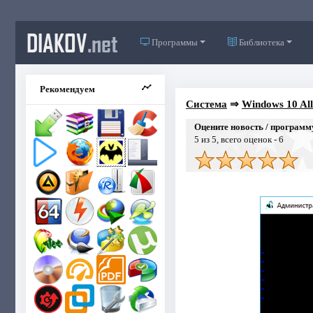
DIAKOV
.net
Программы
Библиотека
Рекомендуем
Система
⇒
Windows 10 All
Оцените новость / программ
5
из 5, всего оценок -
6