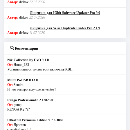
Автор:
diakov
22.07.2026
Лицензия для IObit Software Updater Pro 9.0
Автор:
diakov
22.07.2026
Лицензия для Wise Duplicate Finder Pro 2.1.9
Автор:
diakov
11.07.2026
Комментарии
Nik Collection by DxO 9.1.0
От:
Home_135
Устанавливается только если включить КВН.
MultiOS-USB 0.13.0
От:
Sandra
И чем эта прога лучше за ventoy?
Renga Professional 8.2.13823.0
От:
gump
RENGA 9.2 ???
UltraISO Premium Edition 9.7.6.3860
От:
Ярослав
спасибо! мяу !!!