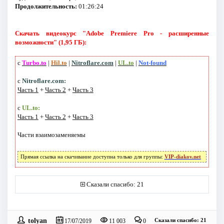
Продолжительность:
01:26:24
Скачать видеокурс "Adobe Premiere Pro - расширенные
возможности" (1,95 ГБ):
с
Turbo.to
|
Hil.to
|
Nitroflare.com
|
UL.to
|
Not-found
с
Nitroflare.com:
Часть 1
+
Часть 2
+
Часть 3
с
UL.to:
Часть 1
+
Часть 2
+
Часть 3
Части взаимозаменяемы
Прямая ссылка на скачивание доступна только для группы:
VIP-diakov.net
Сказали спасибо: 21
tolyan
Сказали спасибо: 21
17/07/2019
11 003
0