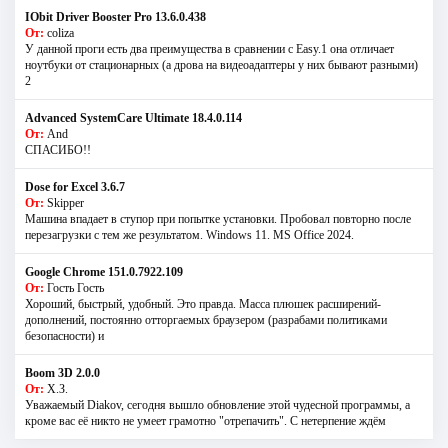
IObit Driver Booster Pro 13.6.0.438
От:
coliza
У данной проги есть два преимущества в сравнении с Easy.1 она отличает
ноутбуки от стационарных (а дрова на видеоадаптеры у них бывают разными)
2
Advanced SystemCare Ultimate 18.4.0.114
От:
And
СПАСИБО!!
Dose for Excel 3.6.7
От:
Skipper
Машина впадает в ступор при попытке установки. Пробовал повторно после
перезагрузки с тем же результатом. Windows 11. MS Offiсe 2024.
Google Chrome 151.0.7922.109
От:
Гость Гость
Хороший, быстрый, удобный. Это правда. Масса плюшек расширений-
дополнений, постоянно отторгаемых браузером (разрабами политиками
безопасности) и
Boom 3D 2.0.0
От:
Х.З.
Уважаемый Diakov, сегодня вышло обновление этой чудесной программы, а
кроме вас её никто не умеет грамотно "отрепачить". С нетерпение ждём