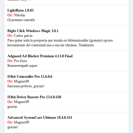
LightBurn 2.0.03
От:
Nikolay
Огромное спасибо
Right Click Windows Magic 3.0.1
От:
Carlos garcia
Para quitar toda la porqueria que instala en hibituninstaller (gratuito) opcion
herramientas del contextual una a una las eliminas. Totalmente
Adguard Ad Blocker Premium 4.13.0 Final
От:
Pro-Euro
Комментарий скрыт
IObit Uninstaller Pro 15.6.0.6
От:
Magnus99
funciona perfecto, gracias!
IObit Driver Booster Pro 13.6.0.438
От:
Magnus99
gracias
Advanced SystemCare Ultimate 18.4.0.114
От:
Magnus99
gracias!