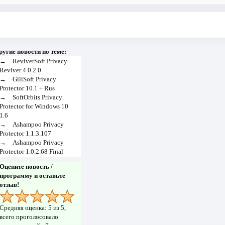
ругие новости по теме:
→
ReviverSoft Privacy
Reviver 4.0.2.0
→
GiliSoft Privacy
Protector 10.1 + Rus
→
SoftOrbits Privacy
Protector for Windows 10
1.6
→
Ashampoo Privacy
Protector 1.1.3.107
→
Ashampoo Privacy
Protector 1.0.2.68 Final
Оцените новость /
программу и оставьте
отзыв!
Средняя оценка:
5
из 5,
всего проголосовало