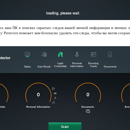
сь ваш ПК в поисках скрытых следов вашей личной информации и личных о
cy Protector поможет вам безопасно удалить эти следы, чтобы вы могли сохра