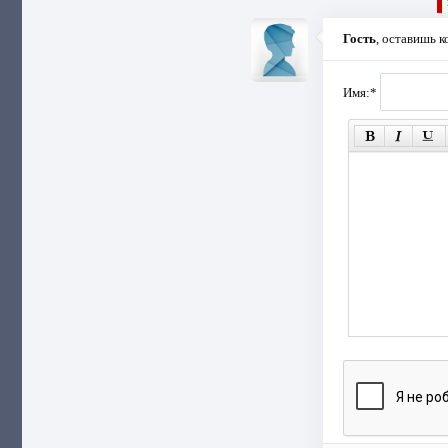
Гость
, оставишь 
Имя:
*