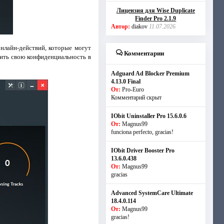
Лицензия для Wise Duplicate
Finder Pro 2.1.9
Автор:
diakov
11.07.2026
нлайн-действий, которые могут
Комментарии
нить свою конфиденциальность в
Adguard Ad Blocker Premium
4.13.0 Final
От:
Pro-Euro
Комментарий скрыт
IObit Uninstaller Pro 15.6.0.6
От:
Magnus99
funciona perfecto, gracias!
IObit Driver Booster Pro
13.6.0.438
От:
Magnus99
gracias
Advanced SystemCare Ultimate
18.4.0.114
От:
Magnus99
gracias!