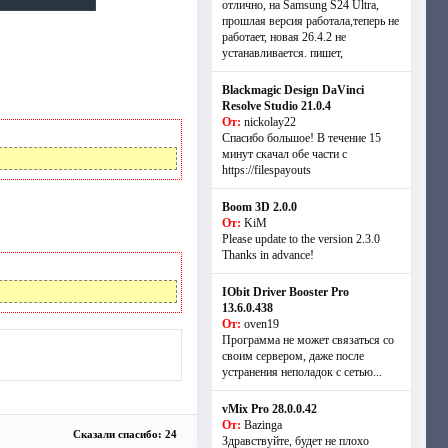
отлично, на Samsung S24 Ultra,
прошлая версия работала,теперь не
работает, новая 26.4.2 не
устанавливается. пишет,
Blackmagic Design DaVinci
Resolve Studio 21.0.4
От:
nickolay22
Спасибо большое! В течение 15
минут скачал обе части с
https://filespayouts
Boom 3D 2.0.0
От:
KiM
Please update to the version 2.3.0
Thanks in advance!
IObit Driver Booster Pro
13.6.0.438
От:
oven19
Программа не может связаться со
своим сервером, даже после
устранения неполадок с сетью...
vMix Pro 28.0.0.42
От:
Bazinga
Сказали спасибо: 24
Здравствуйте, будет не плохо