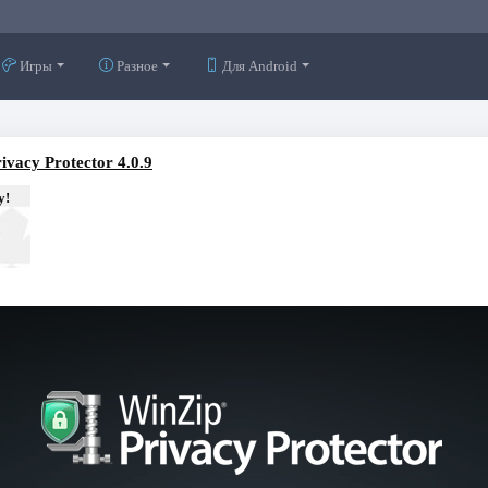
Игры
Разное
Для Android
ivacy Protector 4.0.9
у!