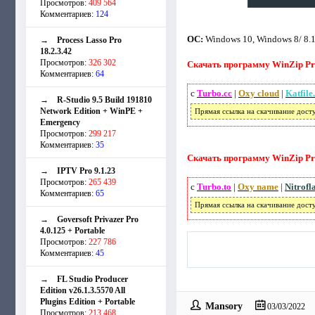
Просмотров:
409 564
Комментариев:
124
ОС:
Windows 10, Windows 8/ 8.1,
→
Process Lasso Pro
18.2.3.42
Просмотров:
326 302
Скачать программу WinZip Priv
Комментариев:
64
с
Turbo.cc
|
Oxy cloud
|
Katfile
→
R-Studio 9.5 Build 191810
Network Edition + WinPE +
Прямая ссылка на скачивание дост
Emergency
Просмотров:
299 217
Комментариев:
35
Скачать программу WinZip Pri
→
IPTV Pro 9.1.23
Просмотров:
265 439
с
Turbo.to
|
Oxy name
|
Nitrofl
Комментариев:
65
Прямая ссылка на скачивание дост
→
Goversoft Privazer Pro
4.0.125 + Portable
Просмотров:
227 786
Комментариев:
45
→
FL Studio Producer
Edition v26.1.3.5570 All
Plugins Edition + Portable
Mansory
03/03/2022
Просмотров:
213 468