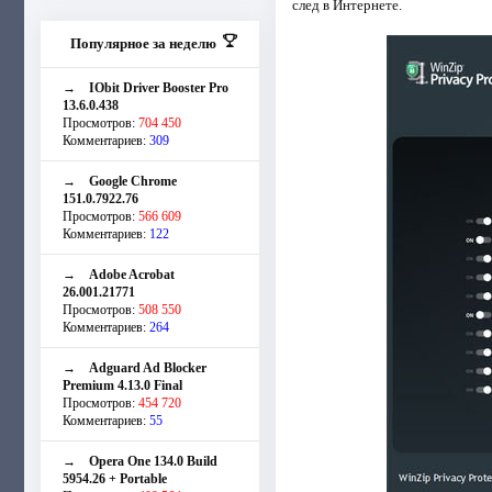
след в Интернете.
Популярное за неделю
→
IObit Driver Booster Pro
13.6.0.438
Просмотров:
704 450
Комментариев:
309
→
Google Chrome
151.0.7922.76
Просмотров:
566 609
Комментариев:
122
→
Adobe Acrobat
26.001.21771
Просмотров:
508 550
Комментариев:
264
→
Adguard Ad Blocker
Premium 4.13.0 Final
Просмотров:
454 720
Комментариев:
55
→
Opera One 134.0 Build
5954.26 + Portable