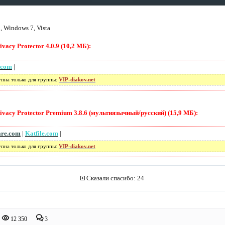
 Windows 7, Vista
acy Protector 4.0.9 (10,2 МБ):
.com
|
упна только для группы:
VIP-diakov.net
vacy Protector Premium 3.8.6 (мультиязычный/русский) (15,9 МБ):
are.com
|
Katfile.com
|
упна только для группы:
VIP-diakov.net
Сказали спасибо: 24
12 350
3