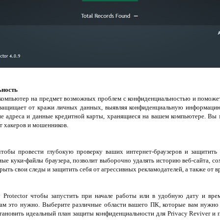
ьность
ш компьютер на предмет возможных проблем с конфиденциальностью и поможе
 защищает от кражи личных данных, выявляя конфиденциальную информацию
ие адреса и данные кредитной карты, хранящиеся на вашем компьютере. Вы 
т хакеров и мошенников.
 чтобы провести глубокую проверку ваших интернет-браузеров и защитить
ные куки-файлы браузера, позволит выборочно удалять историю веб-сайта, с
рыть свои следы и защитить себя от агрессивных рекламодателей, а также от 
 Protector чтобы запустить при начале работы или в удобную дату и вре
вам это нужно. Выберите различные области вашего ПК, которые вам нужно
тановить идеальный план защиты конфиденциальности для Privacy Reviver и 