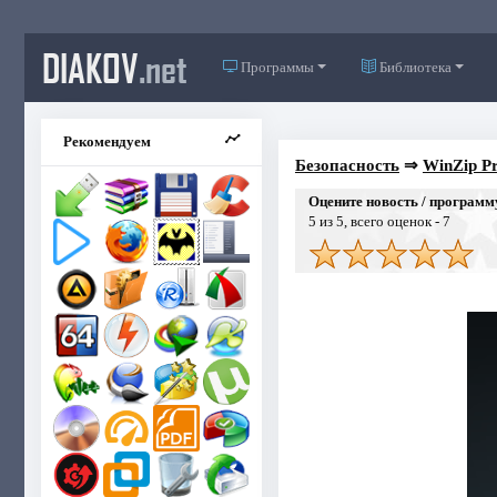
DIAKOV
.net
Программы
Библиотека
Рекомендуем
Безопасность
⇒
WinZip Pr
Оцените новость / программ
5
из 5, всего оценок -
7