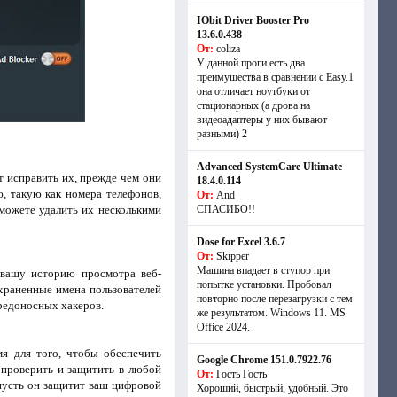
IObit Driver Booster Pro
13.6.0.438
От:
coliza
У данной проги есть два
преимущества в сравнении с Easy.1
она отличает ноутбуки от
стационарных (а дрова на
видеоадаптеры у них бывают
разными) 2
Advanced SystemCare Ultimate
т исправить их, прежде чем они
18.4.0.114
, такую как номера телефонов,
От:
And
можете удалить их несколькими
СПАСИБО!!
Dose for Excel 3.6.7
От:
Skipper
Машина впадает в ступор при
 вашу историю просмотра веб-
попытке установки. Пробовал
охраненные имена пользователей
повторно после перезагрузки с тем
вредоносных хакеров.
же результатом. Windows 11. MS
Offiсe 2024.
мя для того, чтобы обеспечить
Google Chrome 151.0.7922.76
 проверить и защитить в любой
От:
Гость Гость
пусть он защитит ваш цифровой
Хороший, быстрый, удобный. Это