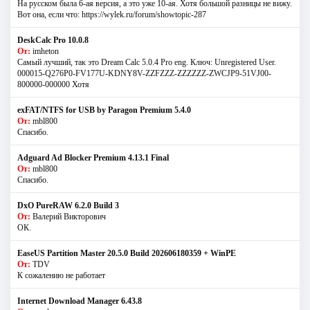
На русском была 6-ая версия, а это уже 10-ая. Хотя большой разницы не вижу.
Вот она, если что: https://wylek.ru/forum/showtopic-287
DeskCalc Pro 10.0.8
От:
imheton
Самый лучший, так это Dream Calc 5.0.4 Pro eng. Ключ: Unregistered User.
000015-Q276P0-FV177U-KDNY8V-ZZFZZZ-ZZZZZZ-ZWCJP9-51VJ00-
800000-000000 Хотя
exFAT/NTFS for USB by Paragon Premium 5.4.0
От:
mbl800
Спасибо.
Adguard Ad Blocker Premium 4.13.1 Final
От:
mbl800
Спасибо.
DxO PureRAW 6.2.0 Build 3
От:
Валерий Викторович
ОК.
EaseUS Partition Master 20.5.0 Build 202606180359 + WinPE
От:
TDV
К сожалению не работает
Internet Download Manager 6.43.8