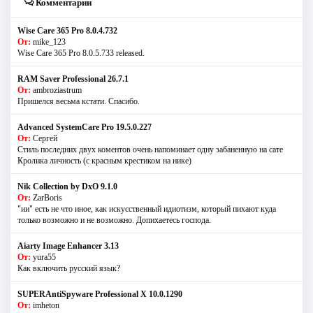
Комментарии
Wise Care 365 Pro 8.0.4.732
От:
mike_123
Wise Care 365 Pro 8.0.5.733 released.
RAM Saver Professional 26.7.1
От:
ambroziastrum
Пришелся весьма кстати. Спасибо.
Advanced SystemCare Pro 19.5.0.227
От:
Сергей
Стиль последних двух коментов очень напоминает одну забаненную на сате
Кролика личность (с красным крестиком на нике)
Nik Collection by DxO 9.1.0
От:
ZarBoris
"ии" есть не что иное, как искусственный идиотизм, который пихают куда
только возможно и не возможно. Допихаетесь господа.
Aiarty Image Enhancer 3.13
От:
yura55
Как включить русский язык?
SUPERAntiSpyware Professional X 10.0.1290
От:
imheton