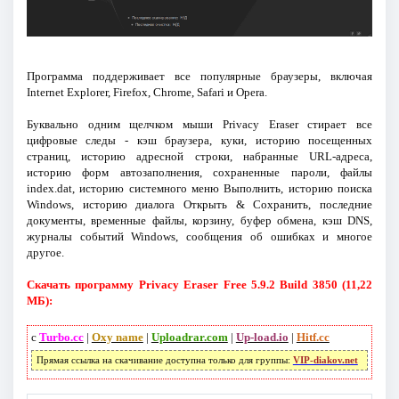
Программа поддерживает все популярные браузеры, включая
Internet Explorer, Firefox, Chrome, Safari и Opera.
Буквально одним щелчком мыши Privacy Eraser стирает все
цифровые следы - кэш браузера, куки, историю посещенных
страниц, историю адресной строки, набранные URL-адреса,
историю форм автозаполнения, сохраненные пароли, файлы
index.dat, историю системного меню Выполнить, историю поиска
Windows, историю диалога Открыть & Сохранить, последние
документы, временные файлы, корзину, буфер обмена, кэш DNS,
журналы событий Windows, сообщения об ошибках и многое
другое.
Скачать программу Privacy Eraser Free 5.9.2 Build 3850 (11,22
МБ):
с
Turbo.cc
|
Oxy name
|
Uploadrar.com
|
Up-load.io
|
Hitf.cc
Прямая ссылка на скачивание доступна только для группы:
VIP-diakov.net