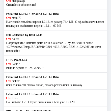
От:
nicogalzaga
Спасибо за обновление!
FxSound 1.2.10.0 / FxSound 1.2.11.0 Beta
От:
monk70
На гитхабе есть бета-версия 1.2.12, её размер 74,4 МБ. С оф.сайта скачивается
последняя стабильная версия 1.2.11 - 69 МБ.
Nik Collection by DxO 9.1.0
От:
Souffi
Попробуй это : Найдите файл «Nik_Collection_9_byDxO.exe» в папке
«C:\Windows\Temp\{5A967910-C604-493B-A80C-FB2314122A36}\.cr» (или
похожей) и
IPTV Pro 9.1.23
От:
Paul57
Вышла версия 9.1.25. Ждём!!!
FxSound 1.2.10.0 / FxSound 1.2.11.0 Beta
От:
diakov
пока только сам список обнов, самого релиза пока не нахожу.
FxSound 1.2.10.0 / FxSound 1.2.11.0 Beta
От:
Ross
На ГитХабе 1.2.11.0 уже стабильная а бета уже 1.2.12.0