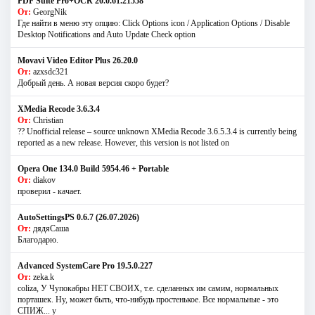
PDF Suite Pro+OCR 20.0.61.21558
От:
GeorgNik
Где найти в меню эту опцию: Click Options icon / Application Options / Disable
Desktop Notifications and Auto Update Check option
Movavi Video Editor Plus 26.20.0
От:
azxsdc321
Добрый день. А новая версия скоро будет?
XMedia Recode 3.6.3.4
От:
Christian
?? Unofficial release – source unknown XMedia Recode 3.6.5.3.4 is currently being
reported as a new release. However, this version is not listed on
Opera One 134.0 Build 5954.46 + Portable
От:
diakov
проверил - качает.
AutoSettingsPS 0.6.7 (26.07.2026)
От:
дядяСаша
Благодарю.
Advanced SystemCare Pro 19.5.0.227
От:
zeka.k
coliza, У Чупокабры НЕТ СВОИХ, т.е. сделанных им самим, нормальных
порташек. Ну, может быть, что-нибудь простенькое. Все нормальные - это
СПИЖ... у