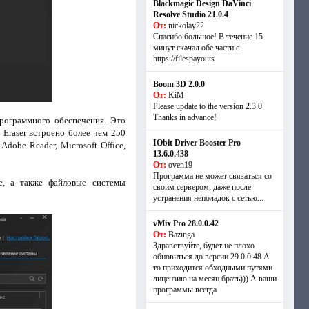
Blackmagic Design DaVinci
Resolve Studio 21.0.4
От:
nickolay22
Спасибо большое! В течение 15
минут скачал обе части с
https://filespayouts
Boom 3D 2.0.0
От:
KiM
Please update to the version 2.3.0
Thanks in advance!
рограммного обеспечения. Это
 Eraser встроено более чем 250
IObit Driver Booster Pro
obe Reader, Microsoft Office,
13.6.0.438
От:
oven19
Программа не может связаться со
е, а также файловые системы
своим сервером, даже после
устранения неполадок с сетью...
vMix Pro 28.0.0.42
От:
Bazinga
Здравствуйте, будет не плохо
обновиться до версии 29.0.0.48 А
то приходится обходными путями
лицензию на месяц брать))) А ваши
программы всегда