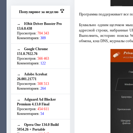
Популярное за неделю
Программа поддерживает все попу
→
IObit Driver Booster Pro
Буквально одним щелчком мыши
13.6.0.438
адресной строки, набранные U
Просмотров:
704 343
Выполнить, историю поиска W
Комментариев:
309
обмена, кэш DNS, журналы соб
→
Google Chrome
151.0.7922.76
Просмотров:
566 463
Комментариев:
122
→
Adobe Acrobat
26.001.21771
Просмотров:
508 513
Комментариев:
264
→
Adguard Ad Blocker
Premium 4.13.0 Final
Просмотров:
454 611
Комментариев:
54
→
Opera One 134.0 Build
5954.26 + Portable