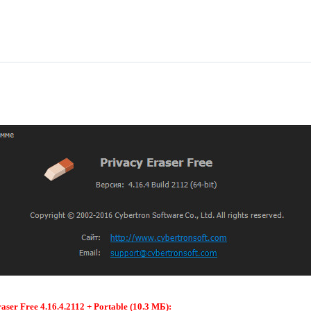
er Free 4.16.4.2112 + Portable (10.3 МБ):