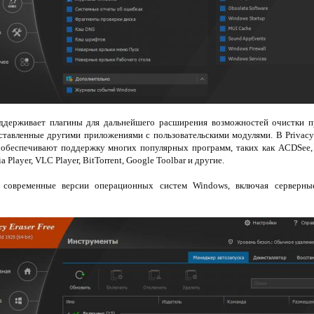
держивает плагины для дальнейшего расширения возможностей очистки п
оставленные другими приложениями с пользовательскими модулями. В Privacy
 обеспечивают поддержку многих популярных программ, таких как ACDSee, Ad
layer, VLC Player, BitTorrent, Google Toolbar и другие.
 современные версии операционных систем Windows, включая серверны