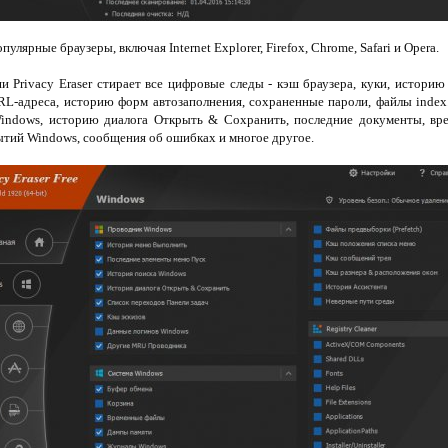
лярные браузеры, включая Internet Explorer, Firefox, Chrome, Safari и Opera.
 Privacy Eraser стирает все цифровые следы - кэш браузера, куки, истори
RL-адреса, историю форм автозаполнения, сохраненные пароли, файлы index
indows, историю диалога Открыть & Сохранить, последние документы, вре
ытий Windows, сообщения об ошибках и многое другое.