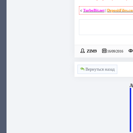
с
TurboBit.net
|
DepositFiles.c
ZIM9
16/09/2016
Вернуться назад
Д