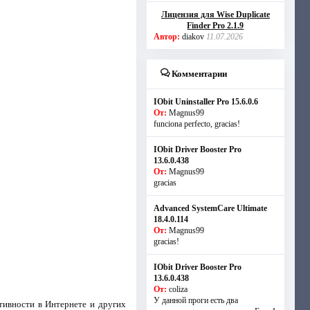
Лицензия для Wise Duplicate
Finder Pro 2.1.9
Автор:
diakov
11.07.2026
Комментарии
IObit Uninstaller Pro 15.6.0.6
От:
Magnus99
funciona perfecto, gracias!
IObit Driver Booster Pro
13.6.0.438
От:
Magnus99
gracias
Advanced SystemCare Ultimate
18.4.0.114
От:
Magnus99
gracias!
IObit Driver Booster Pro
13.6.0.438
От:
coliza
У данной проги есть два
тивности в Интернете и других