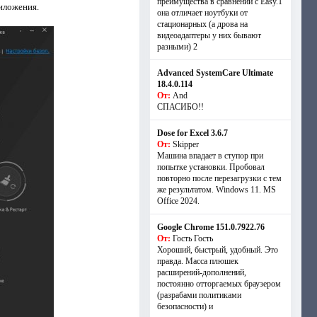
преимущества в сравнении с Easy.1
иложения.
она отличает ноутбуки от
стационарных (а дрова на
видеоадаптеры у них бывают
разными) 2
Advanced SystemCare Ultimate
18.4.0.114
От:
And
СПАСИБО!!
Dose for Excel 3.6.7
От:
Skipper
Машина впадает в ступор при
попытке установки. Пробовал
повторно после перезагрузки с тем
же результатом. Windows 11. MS
Offiсe 2024.
Google Chrome 151.0.7922.76
От:
Гость Гость
Хороший, быстрый, удобный. Это
правда. Масса плюшек
расширений-дополнений,
постоянно отторгаемых браузером
(разрабами политиками
безопасности) и