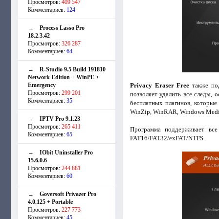
Просмотров:
409 547
Комментариев:
124
→
Process Lasso Pro
18.2.3.42
Просмотров:
326 287
Комментариев:
64
→
R-Studio 9.5 Build 191810
Network Edition + WinPE +
Emergency
Privacy Eraser Free
также под
Просмотров:
299 201
позволяет удалить все следы, 
Комментариев:
35
бесплатных плагинов, которые
WinZip, WinRAR, Windows Media P
→
IPTV Pro 9.1.23
Просмотров:
265 411
Программа поддерживает все
Комментариев:
65
FAT16/FAT32/exFAT/NTFS.
→
IObit Uninstaller Pro
15.6.0.6
Просмотров:
244 881
Комментариев:
60
→
Goversoft Privazer Pro
4.0.125 + Portable
Просмотров:
227 773
Комментариев:
45