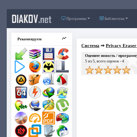
DIAKOV
.net
Программы
Библиотека
Рекомендуем
Система
⇒
Privacy Eraser
Оцените новость / программ
5
из 5, всего оценок -
4