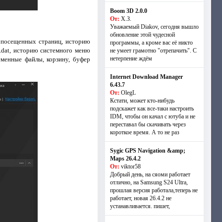
Boom 3D 2.0.0
От:
Х.З.
Уважаемый Diakov, сегодня вышло
обновление этой чудесной
ю посещенных страниц, историю
программы, а кроме вас её никто
.dat, историю системного меню
не умеет грамотно "отрепачить". С
нетерпение ждём
менные файлы, корзину, буфер
Internet Download Manager
6.43.7
От:
OlegL
Кстати, может кто-нибудь
подскажет как все-таки настроить
IDM, чтобы он качал с ютуба и не
переставал бы скачивать через
короткое время. А то не раз
Sygic GPS Navigation &amp;
Maps 26.4.2
От:
viktor58
Добрый день, на сяоми работает
отлично, на Samsung S24 Ultra,
прошлая версия работала,теперь не
работает, новая 26.4.2 не
устанавливается. пишет,