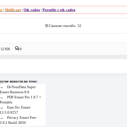
om
|
Hitfile.net
|
Оф. сайта
|
Portable с оф. сайта
Сказали спасибо: 32
12 926
0
ругие новости по теме:
→
DoYourData Super
Eraser Business 8.0
→
PDF Eraser Pro 1.9.7 +
Portable
→
East-Tec Eraser
13.3.0.9257
→
Privacy Eraser Free
5.9.2 Build 3850