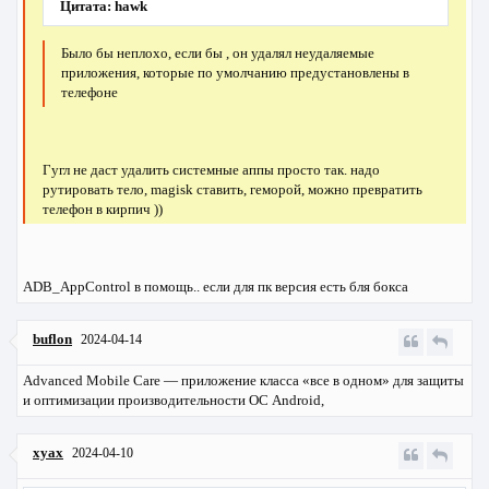
Цитата: hawk
Было бы неплохо, если бы , он удалял неудаляемые
приложения, которые по умолчанию предустановлены в
телефоне
Гугл не даст удалить системные аппы просто так. надо
рутировать тело, magisk ставить, геморой, можно превратить
телефон в кирпич ))
ADB_AppControl в помощь.. если для пк версия есть бля бокса
buflon
2024-04-14
Advanced Mobile Care — приложение класса «все в одном» для защиты
и оптимизации производительности ОС Android,
xyax
2024-04-10