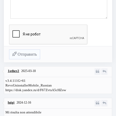
Отправить
1other2
2025-03-18
v3.4.111G+61
RevoUninstallerMobile_Russian
https://disk.yandex.ru/d/F67ZvtsA5cHZow
luigi
2024-12-16
Mi risulta non attendibile