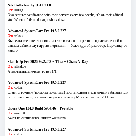
Nik Collection by DxO 9.1.0
От:
boliga
Dxo requires verification with their servers every few weeks, it's on their official
site. When it fails to do so, it shuts down
Advanced SystemCare Pro 19.5.0.227
От:
zeka.k
Вышеизложенное относится исключительно к порташке, представленной на
данном сайте. Будут другие порташки — будет другой разговор. Порташку от
какого
SketchUp Pro 2026 26.2.243 + Thea + Chaos V-Ray
От:
alivakos
А портативки почему-то нет (?).
Advanced SystemCare Pro 19.5.0.227
От:
coliza
Ставя огромные (по моим понятиям) проги,пользователи начали забывать или
не сталкивались, про маленькую портативку Modern Tweaker 2.1 Final
Opera One 134.0 Build 5954.46 + Portable
От:
oven19
64-bit не скачивается, пишет --ошибка
Advanced SystemCare Pro 19.5.0.227
От:
coliza