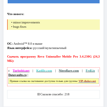
Что нового:
• minor improvements
• bugs fixes
ОС:
Android™ 8.0 и выше
Язык интерфейса:
русский/мультиязычный
Скачать программу Revo Uninstaller Mobile Pro 3.4.230G (24,3
МБ):
с
Turbobit.net
|
Katfile.com
|
Nitroflare.com
|
Frdl.io
|
Datavaults.co
|
Прямая ссылка на скачивание доступна только для группы:
VIP-diakov.net
Сказали спасибо: 218