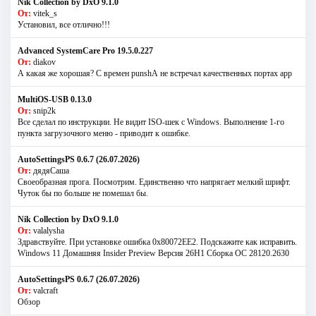
Nik Collection by DxO 9.1.0
От:
vitek_s
Установил, все отлично!!!
Advanced SystemCare Pro 19.5.0.227
От:
diakov
А какая же хорошая? С времен punshА не встречал качественных портах app
MultiOS-USB 0.13.0
От:
snip2k
Все сделал по инструкции. Не видит ISO-шек с Windows. Выполнение 1-го
пункта загрузочного меню - приводит к ошибке.
AutoSettingsPS 0.6.7 (26.07.2026)
От:
дядяСаша
Своеобразная прога. Посмотрим. Единственно что напрягает мелкий шрифт.
Чуток бы по больше не помешал бы.
Nik Collection by DxO 9.1.0
От:
valalysha
Здравствуйте. При установке ошибка 0х80072EE2. Подскажите как исправить.
Windows 11 Домашняя Insider Preview Версия 26H1 Сборка ОС 28120.2630
AutoSettingsPS 0.6.7 (26.07.2026)
От:
valcraft
Обзор