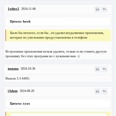
1other2
2024-11-06
Цитата: hawk
Было бы неплохо, если бы , он удалял неудаляемые приложения,
которые по умолчанию предустановлены в телефоне
Встроенные приложения нельзя удалить, только если ставить другую
прошивку без этих программ но с нужными вам. -)
вовава
2024-10-30
Вышла 3.3.440G
iAdam
2024-09-20
Цитата: xyax