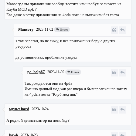
Mansory,а вы приложения вообще тестите или наобум заливаете из
Клуба MOD apk ?
Его даже в ветку приложения на 4pda пока не выложили без теста
Mansory
2023-11-02
Ответ
я там зареган, но не сижу, и все приложения беру с других
ресурсов
да устанавливал, проблем не увидел
pc_help67
2023-11-02
Ответ
Так рождаются они на 4pda
Именно данный мод как раз вчера и был пролечен по заказу
на 4pda в ветке "Kлуб мод апк"
мульт hard
2023-10-24
А родной деинсталятор на помойку?
hawk
2023-10-23