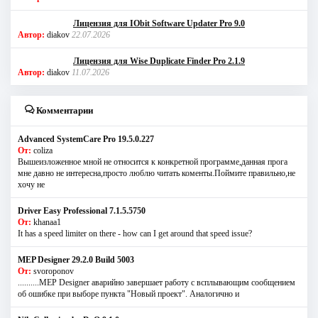
Лицензия для IObit Software Updater Pro 9.0
Автор:
diakov
22.07.2026
Лицензия для Wise Duplicate Finder Pro 2.1.9
Автор:
diakov
11.07.2026
Комментарии
Advanced SystemCare Pro 19.5.0.227
От:
coliza
Вышеизложенное мной не относится к конкретной программе,данная прога
мне давно не интересна,просто люблю читать коменты.Поймите правильно,не
хочу не
Driver Easy Professional 7.1.5.5750
От:
khanaa1
It has a speed limiter on there - how can I get around that speed issue?
MEP Designer 29.2.0 Build 5003
От:
svoroponov
..........MEP Designer аварийно завершает работу с всплывающим сообщением
об ошибке при выборе пункта "Новый проект". Аналогично и