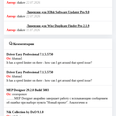
Автор:
diakov
22.07.2026
Лицензия для IObit Software Updater Pro 9.0
Автор:
diakov
22.07.2026
Лицензия для Wise Duplicate Finder Pro 2.1.9
Автор:
diakov
11.07.2026
Комментарии
Driver Easy Professional 7.1.5.5750
От:
khanaa1
It has a speed limiter on there - how can I get around that speed issue?
Driver Easy Professional 7.1.5.5750
От:
khanaa1
It has a speed limiter on there - how can I get around that speed issue?
MEP Designer 29.2.0 Build 5003
От:
svoroponov
..........MEP Designer аварийно завершает работу с всплывающим сообщением
об ошибке при выборе пункта "Новый проект". Аналогично и
Nik Collection by DxO 9.1.0