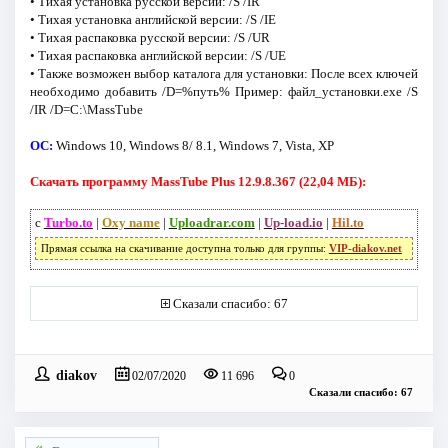
• Тихая установка русской версии: /S /IR
• Тихая установка английской версии: /S /IE
• Тихая распаковка русской версии: /S /UR
• Тихая распаковка английской версии: /S /UE
• Также возможен выбор каталога для установки: После всех ключей
необходимо добавить /D=%путь% Пример: файл_установки.exe /S
/IR /D=C:\MassTube
ОС:
Windows 10, Windows 8/ 8.1, Windows 7, Vista, XP
Скачать программу MassTube Plus 12.9.8.367 (22,04 МБ):
с
Turbo.to
|
Oxy name
|
Uploadrar.com
|
Up-load.io
|
Hil.to
Прямая ссылка на скачивание доступна только для группы:
VIP-diakov.net
Сказали спасибо: 67
diakov
02/07/2020
11 696
0
Сказали спасибо: 67