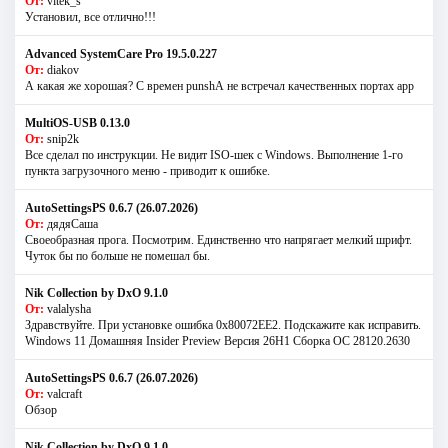
От:
vitek_s
Установил, все отлично!!!
Advanced SystemCare Pro 19.5.0.227
От:
diakov
А какая же хорошая? С времен punshА не встречал качественных портах app
MultiOS-USB 0.13.0
От:
snip2k
Все сделал по инструкции. Не видит ISO-шек с Windows. Выполнение 1-го
пункта загрузочного меню - приводит к ошибке.
AutoSettingsPS 0.6.7 (26.07.2026)
От:
дядяСаша
Своеобразная прога. Посмотрим. Единственно что напрягает мелкий шрифт.
Чуток бы по больше не помешал бы.
Nik Collection by DxO 9.1.0
От:
valalysha
Здравствуйте. При установке ошибка 0х80072EE2. Подскажите как исправить.
Windows 11 Домашняя Insider Preview Версия 26H1 Сборка ОС 28120.2630
AutoSettingsPS 0.6.7 (26.07.2026)
От:
valcraft
Обзор
Nik Collection by DxO 9.1.0