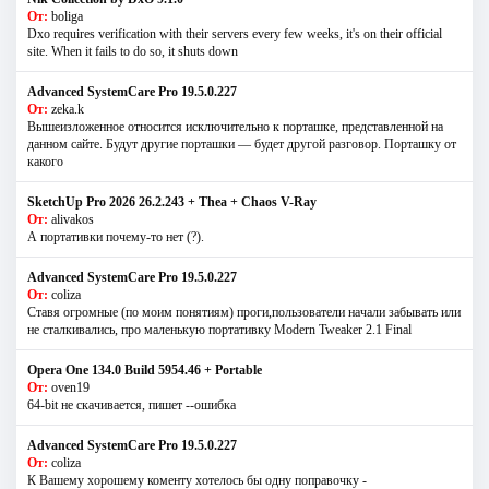
От:
boliga
Dxo requires verification with their servers every few weeks, it's on their official
site. When it fails to do so, it shuts down
Advanced SystemCare Pro 19.5.0.227
От:
zeka.k
Вышеизложенное относится исключительно к порташке, представленной на
данном сайте. Будут другие порташки — будет другой разговор. Порташку от
какого
SketchUp Pro 2026 26.2.243 + Thea + Chaos V-Ray
От:
alivakos
А портативки почему-то нет (?).
Advanced SystemCare Pro 19.5.0.227
От:
coliza
Ставя огромные (по моим понятиям) проги,пользователи начали забывать или
не сталкивались, про маленькую портативку Modern Tweaker 2.1 Final
Opera One 134.0 Build 5954.46 + Portable
От:
oven19
64-bit не скачивается, пишет --ошибка
Advanced SystemCare Pro 19.5.0.227
От:
coliza
К Вашему хорошему коменту хотелось бы одну поправочку -