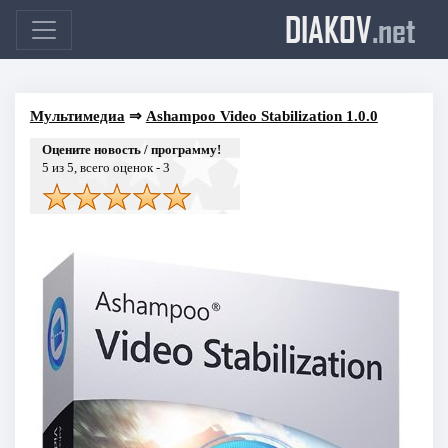
DIAKOV
.net
Мультимедиа
⇒
Ashampoo Video Stabilization 1.0.0
Оцените новость / программу!
5
из 5, всего оценок -
3