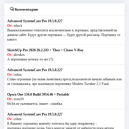
Комментарии
Advanced SystemCare Pro 19.5.0.227
От:
zeka.k
Вышеизложенное относится исключительно к порташке, представленной на
данном сайте. Будут другие порташки — будет другой разговор. Порташку от
какого
SketchUp Pro 2026 26.2.243 + Thea + Chaos V-Ray
От:
alivakos
А портативки почему-то нет (?).
Advanced SystemCare Pro 19.5.0.227
От:
coliza
Ставя огромные (по моим понятиям) проги,пользователи начали забывать или
не сталкивались, про маленькую портативку Modern Tweaker 2.1 Final
Opera One 134.0 Build 5954.46 + Portable
От:
oven19
64-bit не скачивается, пишет --ошибка
Advanced SystemCare Pro 19.5.0.227
От:
coliza
К Вашему хорошему коменту хотелось бы одну поправочку -
порташка,порташке рознь.Здесь многое зависит от набитости руки автора