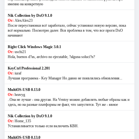
именно на конкретную
Nik Collection by DxO 9.1.0
От:
AlexAlex23
После переустановки всё заработало, сейчас установил новую версию, пока
всё нормально. Посмотрю далее. Вся проблема в том, что все проги DxO
начинают
Right Click Windows Magic 3.0.1
От:
uschi21
Hola, buenos d?as, archivo no ejecutable, ?alguna soluci?n?
KeyCtrl Professional 2.201
От:
iuraf
Лучшая программа - Key Manager Но давно не появлялись обновления...
MultiOS-USB 0.13.0
От:
heavyg
..Она не лучше - она другая. На Ventoy можно добавлять любые образы как и
здесь, но на разные платформы не факт, что запустятся. Тут же - явное
Nik Collection by DxO 9.1.0
От:
Home_135
Устанавливается только если включить КВН.
MultiOS-USB 0.13.0