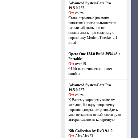
Advanced SystemCare Pro
19.5.0.227
От:
coliza
Ставя огромные (по моим
понятиям) проги,пользователи
начали забывать или не
сталкивались, про маленькую
портативку Modern Tweaker 2.1
Final
Opera One 134.0 Build 5954.46 +
Portable
От:
oven19
64-bit не скачивается, пишет --
ошибка
Advanced SystemCare Pro
19.5.0.227
От:
coliza
К Вашему хорошему коменту
хотелось бы одну поправочку -
порташка,порташке рознь.Здесь
многое зависит от набитости руки
автора именно на конкретную
Nik Collection by DxO 9.1.0
От:
AlexAlex23