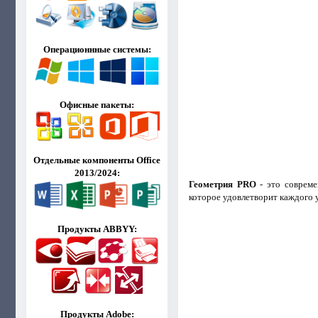
Операционнные системы:
Офисные пакеты:
Отдельные компоненты Office
2013/2024:
Геометрия PRO
- это совреме
которое удовлетворит каждого 
Продукты ABBYY:
Продукты Adobe: