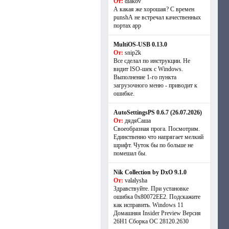
От:
diakov
А какая же хорошая? С времен
punshА не встречал качественных
портах app
MultiOS-USB 0.13.0
От:
snip2k
Все сделал по инструкции. Не
видит ISO-шек с Windows.
Выполнение 1-го пункта
загрузочного меню - приводит к
ошибке.
AutoSettingsPS 0.6.7 (26.07.2026)
От:
дядяСаша
Своеобразная прога. Посмотрим.
Единственно что напрягает мелкий
шрифт. Чуток бы по больше не
помешал бы.
Nik Collection by DxO 9.1.0
От:
valalysha
Здравствуйте. При установке
ошибка 0х80072EE2. Подскажите
как исправить. Windows 11
Домашняя Insider Preview Версия
26H1 Сборка ОС 28120.2630