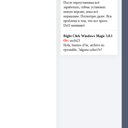
После переустановки всё
заработало, сейчас установил
новую версию, пока всё
нормально. Посмотрю далее. Вся
проблема в том, что все проги
DxO начинают
Right Click Windows Magic 3.0.1
От:
uschi21
Hola, buenos d?as, archivo no
ejecutable, ?alguna soluci?n?