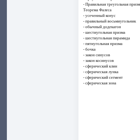
- Правильная треугольная призм
Теорема Фалеса
- усеченный конус
- правильный восьмиугольник
- обычный додекагон
- шестиугольная призма
- шестиугольная пирамида
- пятиугольная призма
- бочка
- закон синусов
- закон косинусов
- сферический клин
- сферическая лунка
- сферический сегмент
- сферическая зона