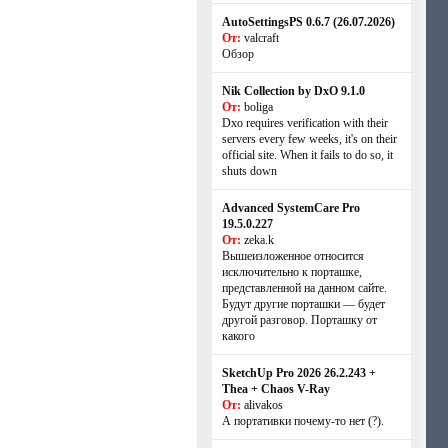
AutoSettingsPS 0.6.7 (26.07.2026)
От:
valcraft
Обзор
Nik Collection by DxO 9.1.0
От:
boliga
Dxo requires verification with their
servers every few weeks, it's on their
official site. When it fails to do so, it
shuts down
Advanced SystemCare Pro
19.5.0.227
От:
zeka.k
Вышеизложенное относится
исключительно к порташке,
представленной на данном сайте.
Будут другие порташки — будет
другой разговор. Порташку от
какого
SketchUp Pro 2026 26.2.243 +
Thea + Chaos V-Ray
От:
alivakos
А портативки почему-то нет (?).