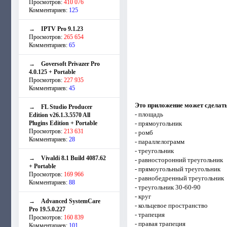
Просмотров:
410 076
Комментариев:
125
→
IPTV Pro 9.1.23
Просмотров:
265 654
Комментариев:
65
→
Goversoft Privazer Pro
4.0.125 + Portable
Просмотров:
227 935
Комментариев:
45
Это приложение может сделат
→
FL Studio Producer
- площадь
Edition v26.1.3.5570 All
Plugins Edition + Portable
- прямоугольник
Просмотров:
213 631
- ромб
Комментариев:
28
- параллелограмм
- треугольник
→
Vivaldi 8.1 Build 4087.62
- равносторонний треугольник
+ Portable
- прямоугольный треугольник
Просмотров:
169 966
- равнобедренный треугольник
Комментариев:
88
- треугольник 30-60-90
- круг
→
Advanced SystemCare
- кольцевое пространство
Pro 19.5.0.227
- трапеция
Просмотров:
160 839
- правая трапеция
Комментариев:
101