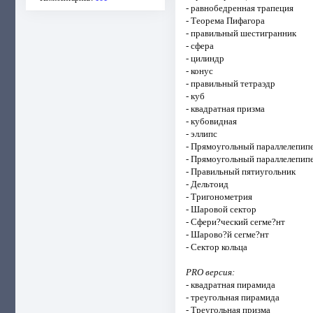
- равнобедренная трапеция
- Теорема Пифагора
- правильный шестигранник
- сфера
- цилиндр
- конус
- правильный тетраэдр
- куб
- квадратная призма
- кубовидная
- эллипс
- Прямоугольный параллелепип
- Прямоугольный параллелепип
- Правильный пятиугольник
- Дельтоид
- Тригонометрия
- Шаровой сектор
- Сфери?ческий сегме?нт
- Шарово?й сегме?нт
- Сектор кольца
PRO версия:
- квадратная пирамида
- треугольная пирамида
- Треугольная призма