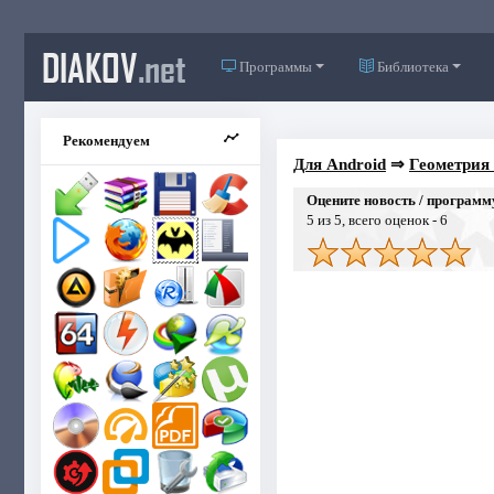
DIAKOV
.net
Программы
Библиотека
Рекомендуем
Для Android
⇒
Геометрия
Оцените новость / программ
5
из 5, всего оценок -
6