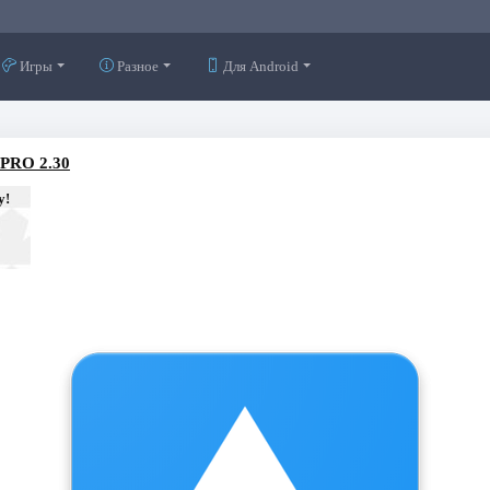
Игры
Разное
Для Android
 PRO 2.30
у!