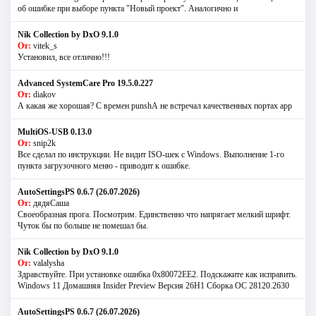
об ошибке при выборе пункта "Новый проект". Аналогично и
Nik Collection by DxO 9.1.0
От:
vitek_s
Установил, все отлично!!!
Advanced SystemCare Pro 19.5.0.227
От:
diakov
А какая же хорошая? С времен punshА не встречал качественных портах app
MultiOS-USB 0.13.0
От:
snip2k
Все сделал по инструкции. Не видит ISO-шек с Windows. Выполнение 1-го
пункта загрузочного меню - приводит к ошибке.
AutoSettingsPS 0.6.7 (26.07.2026)
От:
дядяСаша
Своеобразная прога. Посмотрим. Единственно что напрягает мелкий шрифт.
Чуток бы по больше не помешал бы.
Nik Collection by DxO 9.1.0
От:
valalysha
Здравствуйте. При установке ошибка 0х80072EE2. Подскажите как исправить.
Windows 11 Домашняя Insider Preview Версия 26H1 Сборка ОС 28120.2630
AutoSettingsPS 0.6.7 (26.07.2026)