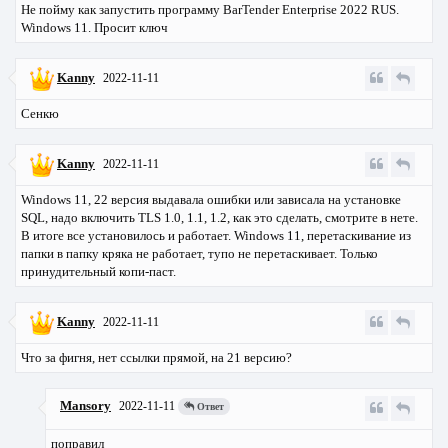
Не пойму как запустить программу BarTender Enterprise 2022 RUS.
Windows 11. Просит ключ
Kanny
2022-11-11
Сенкю
Kanny
2022-11-11
Windows 11, 22 версия выдавала ошибки или зависала на установке
SQL, надо включить TLS 1.0, 1.1, 1.2, как это сделать, смотрите в нете.
В итоге все установилось и работает. Windows 11, перетаскивание из
папки в папку кряка не работает, тупо не перетаскивает. Только
принудительный копи-паст.
Kanny
2022-11-11
Что за фигня, нет ссылки прямой, на 21 версию?
Mansory
2022-11-11
Ответ
поправил