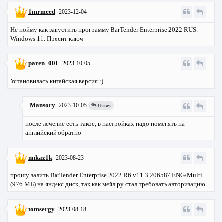
1mrmeed
2023-12-04
Не пойму как запустить программу BarTender Enterprise 2022 RUS.
Windows 11. Просит ключ
paren_001
2023-10-05
Установилась китайская версия :)
Mansory
2023-10-05
Ответ
после лечение есть такое, в настройках надо поменять на
английский обратно
nnkaz1k
2023-08-23
прошу залить BarTender Enterprise 2022 R6 v11.3.206587 ENG/Multi
(976 МБ) на яндекс диск, так как мейл ру стал требовать авторизацию
tomsergy
2023-08-18