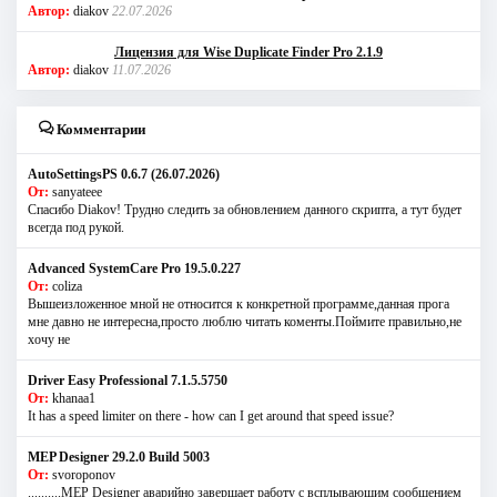
Автор:
diakov
22.07.2026
Лицензия для Wise Duplicate Finder Pro 2.1.9
Автор:
diakov
11.07.2026
Комментарии
AutoSettingsPS 0.6.7 (26.07.2026)
От:
sanyateee
Спасибо Diakov! Трудно следить за обновлением данного скрипта, а тут будет
всегда под рукой.
Advanced SystemCare Pro 19.5.0.227
От:
coliza
Вышеизложенное мной не относится к конкретной программе,данная прога
мне давно не интересна,просто люблю читать коменты.Поймите правильно,не
хочу не
Driver Easy Professional 7.1.5.5750
От:
khanaa1
It has a speed limiter on there - how can I get around that speed issue?
MEP Designer 29.2.0 Build 5003
От:
svoroponov
..........MEP Designer аварийно завершает работу с всплывающим сообщением