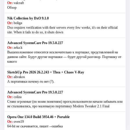
От:
valcraft
Обзор
Nik Collection by DxO 9.1.0
От:
boliga
Dxo requires verification with their servers every few weeks, it's on their official
site. When it fails to do so, it shuts down
Advanced SystemCare Pro 19.5.0.227
От:
zeka.k
Вышеизложенное относится исключительно к порташке, представленной на
данном сайте. Будут другие порташки — будет другой разговор. Порташку от
какого
SketchUp Pro 2026 26.2.243 + Thea + Chaos V-Ray
От:
alivakos
А портативки почему-то нет (?).
Advanced SystemCare Pro 19.5.0.227
От:
coliza
Ставя огромные (по моим понятиям) проги,пользователи начали забывать или
не сталкивались, про маленькую портативку Modern Tweaker 2.1 Final
Opera One 134.0 Build 5954.46 + Portable
От:
oven19
64-bit не скачивается, пишет --ошибка