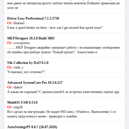
мне давно не интересна,просто люблю читать коменты.Поймите правильно,не
хочу не
Driver Easy Professional 7.1.5.5750
От:
khanaa1
It has a speed limiter on there - how can I get around that speed issue?
MEP Designer 29.2.0 Build 5003
От:
svoroponov
..........MEP Designer аварийно завершает работу с всплывающим сообщением
об ошибке при выборе пункта "Новый проект". Аналогично и
Nik Collection by DxO 9.1.0
От:
vitek_s
Установил, все отлично!!!
Advanced SystemCare Pro 19.5.0.227
От:
diakov
А какая же хорошая? С времен punshА не встречал качественных портах app
MultiOS-USB 0.13.0
От:
snip2k
Все сделал по инструкции. Не видит ISO-шек с Windows. Выполнение 1-го
пункта загрузочного меню - приводит к ошибке.
AutoSettingsPS 0.6.7 (26.07.2026)