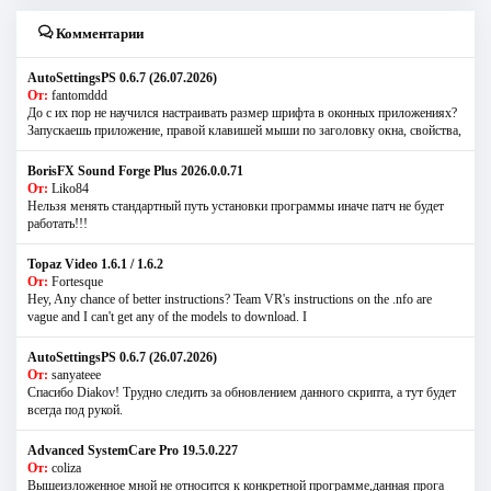
Комментарии
AutoSettingsPS 0.6.7 (26.07.2026)
От:
fantomddd
До с их пор не научился настраивать размер шрифта в оконных приложениях?
Запускаешь приложение, правой клавишей мыши по заголовку окна, свойства,
BorisFX Sound Forge Plus 2026.0.0.71
От:
Liko84
Нельзя менять стандартный путь установки программы иначе патч не будет
работать!!!
Topaz Video 1.6.1 / 1.6.2
От:
Fortesque
Hey, Any chance of better instructions? Team VR's instructions on the .nfo are
vague and I can't get any of the models to download. I
AutoSettingsPS 0.6.7 (26.07.2026)
От:
sanyateee
Спасибо Diakov! Трудно следить за обновлением данного скрипта, а тут будет
всегда под рукой.
Advanced SystemCare Pro 19.5.0.227
От:
coliza
Вышеизложенное мной не относится к конкретной программе,данная прога