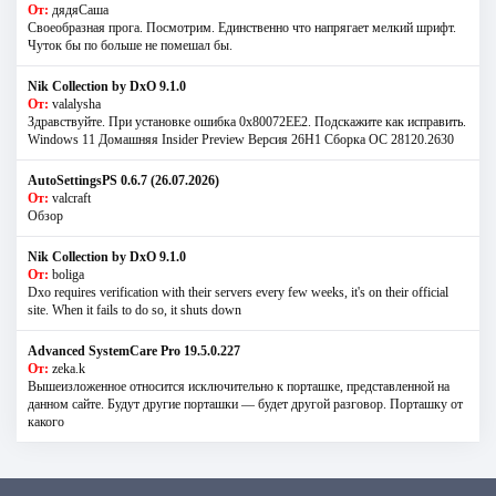
От:
дядяСаша
Своеобразная прога. Посмотрим. Единственно что напрягает мелкий шрифт.
Чуток бы по больше не помешал бы.
Nik Collection by DxO 9.1.0
От:
valalysha
Здравствуйте. При установке ошибка 0х80072EE2. Подскажите как исправить.
Windows 11 Домашняя Insider Preview Версия 26H1 Сборка ОС 28120.2630
AutoSettingsPS 0.6.7 (26.07.2026)
От:
valcraft
Обзор
Nik Collection by DxO 9.1.0
От:
boliga
Dxo requires verification with their servers every few weeks, it's on their official
site. When it fails to do so, it shuts down
Advanced SystemCare Pro 19.5.0.227
От:
zeka.k
Вышеизложенное относится исключительно к порташке, представленной на
данном сайте. Будут другие порташки — будет другой разговор. Порташку от
какого