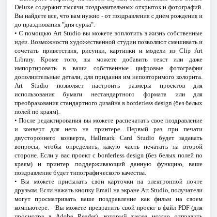
Deluxe содержит тысячи поздравительных открыток и фотографий.
Вы найдете все, что вам нужно - от поздравления с днем рождения и
до празднования "дня сурка".
• С помощью Art Studio вы можете воплотить в жизнь собственные
идеи. Возможности художественной студии позволяют смешивать и
сочетать приветствия, рисунки, картинки и модели из Clip Art
Library. Кроме того, вы можете добавить текст или даже
импортировать в ваши собственные цифровые фотографии
дополнительные детали, для придания им неповторимого колорита.
Art Studio позволяет настроить размеры проектов для
использования бумаги нестандартного формата или для
преобразования стандартного дизайна в borderless design (без белых
полей по краям).
• После редактирования вы можете распечатать свое поздравление
и конверт для него на принтере. Первый раз при печати
двустороннего конверта, Hallmark Card Studio будет задавать
вопросы, чтобы определить, какую часть печатать на второй
стороне. Если у вас проект с borderless design (без белых полей по
краям) и принтер поддерживающий данную функцию, ваше
поздравление будет типографического качества.
• Вы можете присылать свои карточки на электронной почте
друзьям. Если нажать кнопку Email на экране Art Studio, получатели
могут просматривать ваше поздравление как фильм на своем
компьютере. - Вы можете превратить свой проект в файл PDF (для
просмотра в Adobe Reader), который также можно отправить