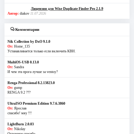
Лицензия для Wise Duplicate Finder Pro 2.1.9
Автор:
diakov
11.07.2026
Комментарии
Nik Collection by DxO 9.1.0
От:
Home_135
Устанавливается только если включить КВН.
MultiOS-USB 0.13.0
От:
Sandra
И чем эта прога лучше за ventoy?
Renga Professional 8.2.13823.0
От:
gump
RENGA 9.2 ???
UltraISO Premium Edition 9.7.6.3860
От:
Ярослав
спасибо! мяу !!!
LightBurn 2.0.03
От:
Nikolay
Огромное спасибо