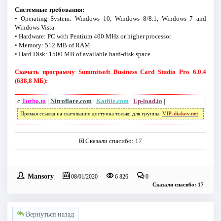
Системные требования:
• Operating System: Windows 10, Windows 8/8.1, Windows 7 and
Windows Vista
• Hardware: PC with Pentium 400 MHz or higher processor
• Memory: 512 MB of RAM
• Hard Disk: 1500 MB of available hard-disk space
Скачать программу Summitsoft Business Card Studio Pro 6.0.4
(638,8 МБ):
с
Turbo.to
|
Nitroflare.com
|
Katfile.com
|
Up-load.io
|
Прямая ссылка на скачивание доступна только для группы:
VIP-diakov.net
Сказали спасибо: 17
Mansory
08/01/2020
6 826
0
Сказали спасибо: 17
Вернуться назад