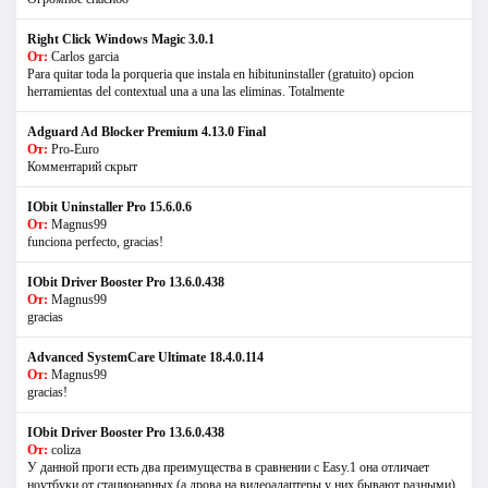
Right Click Windows Magic 3.0.1
От:
Carlos garcia
Para quitar toda la porqueria que instala en hibituninstaller (gratuito) opcion
herramientas del contextual una a una las eliminas. Totalmente
Adguard Ad Blocker Premium 4.13.0 Final
От:
Pro-Euro
Комментарий скрыт
IObit Uninstaller Pro 15.6.0.6
От:
Magnus99
funciona perfecto, gracias!
IObit Driver Booster Pro 13.6.0.438
От:
Magnus99
gracias
Advanced SystemCare Ultimate 18.4.0.114
От:
Magnus99
gracias!
IObit Driver Booster Pro 13.6.0.438
От:
coliza
У данной проги есть два преимущества в сравнении с Easy.1 она отличает
ноутбуки от стационарных (а дрова на видеоадаптеры у них бывают разными)