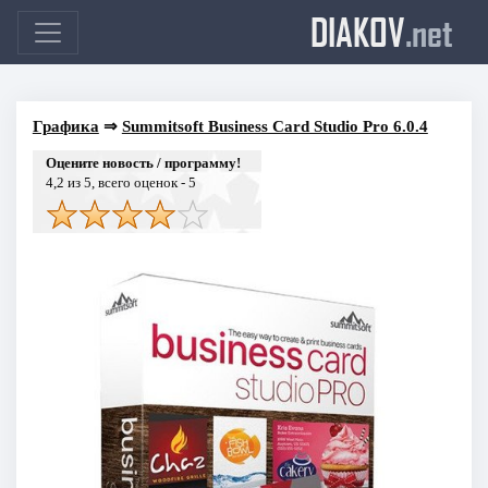
DIAKOV
.net
Графика
⇒
Summitsoft Business Card Studio Pro 6.0.4
Оцените новость / программу!
4,2
из 5, всего оценок -
5