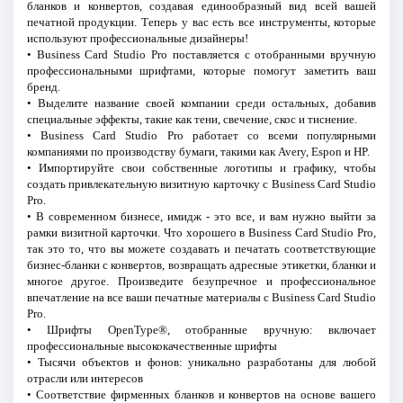
бланков и конвертов, создавая единообразный вид всей вашей
печатной продукции. Теперь у вас есть все инструменты, которые
используют профессиональные дизайнеры!
• Business Card Studio Pro поставляется с отобранными вручную
профессиональными шрифтами, которые помогут заметить ваш
бренд.
• Выделите название своей компании среди остальных, добавив
специальные эффекты, такие как тени, свечение, скос и тиснение.
• Business Card Studio Pro работает со всеми популярными
компаниями по производству бумаги, такими как Avery, Espon и HP.
• Импортируйте свои собственные логотипы и графику, чтобы
создать привлекательную визитную карточку с Business Card Studio
Pro.
• В современном бизнесе, имидж - это все, и вам нужно выйти за
рамки визитной карточки. Что хорошего в Business Card Studio Pro,
так это то, что вы можете создавать и печатать соответствующие
бизнес-бланки с конвертов, возвращать адресные этикетки, бланки и
многое другое. Произведите безупречное и профессиональное
впечатление на все ваши печатные материалы с Business Card Studio
Pro.
• Шрифты OpenType®, отобранные вручную: включает
профессиональные высококачественные шрифты
• Тысячи объектов и фонов: уникально разработаны для любой
отрасли или интересов
• Соответствие фирменных бланков и конвертов на основе вашего