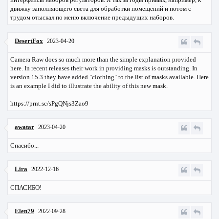
движку заполняющего света для обработки помещений и потом с
трудом отыскал по меню включение предыдущих наборов.
DesertFox
2023-04-20
Camera Raw does so much more than the simple explanation provided
here. In recent releases their work in providing masks is outstanding. In
version 15.3 they have added "clothing" to the list of masks available. Here
is an example I did to illustrate the ability of this new mask.
https://prnt.sc/sPgQNjs3Zao9
awatar
2023-04-20
Спасибо...
Lira
2022-12-16
СПАСИБО!
Elen79
2022-09-28