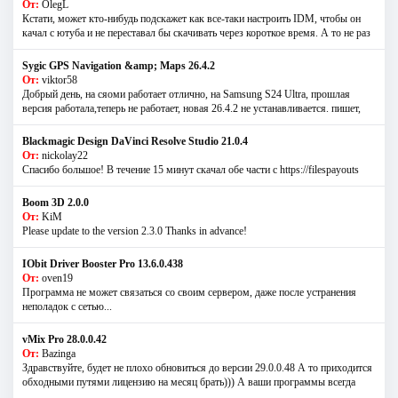
От:
OlegL
Кстати, может кто-нибудь подскажет как все-таки настроить IDM, чтобы он
качал с ютуба и не переставал бы скачивать через короткое время. А то не раз
Sygic GPS Navigation &amp; Maps 26.4.2
От:
viktor58
Добрый день, на сяоми работает отлично, на Samsung S24 Ultra, прошлая
версия работала,теперь не работает, новая 26.4.2 не устанавливается. пишет,
Blackmagic Design DaVinci Resolve Studio 21.0.4
От:
nickolay22
Спасибо большое! В течение 15 минут скачал обе части с https://filespayouts
Boom 3D 2.0.0
От:
KiM
Please update to the version 2.3.0 Thanks in advance!
IObit Driver Booster Pro 13.6.0.438
От:
oven19
Программа не может связаться со своим сервером, даже после устранения
неполадок с сетью...
vMix Pro 28.0.0.42
От:
Bazinga
Здравствуйте, будет не плохо обновиться до версии 29.0.0.48 А то приходится
обходными путями лицензию на месяц брать))) А ваши программы всегда