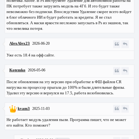
политика Adobe. В Ps инструмент Удаление для автономной работы на
ПК потребует также загрузить модель на 4Гб. И это будет также
невозможно без подписки. Впоследствии Удаление скорее всего войдет
в блог облачного ИИ и будет работать за кредиты. Я не стал
обновляться. А маски яркости несложно запускать в Ps из экшнов, так
что невелика потеря.
AlexAlex23
2026-06-20
Уже есть 18.4 на офф сайте.
Kotemko
2026-05-06
После обновления на эту версию при обработке в ФШ файлов CR
нагрузка на процессор прыгала до 100% и были длительные фризы.
Удалил эту версию и вернулся на 17.5, работа возобновилась.
kvam3
2025-11-03
Не работает модуль удаления пыли. Программа пишет, что не может
его найти. Кто поможет?