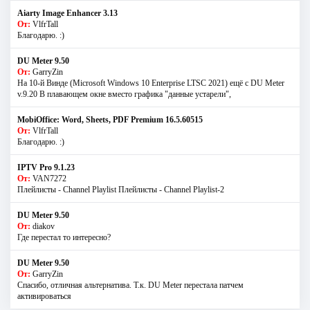
Aiarty Image Enhancer 3.13
От:
VlfrTall
Благодарю. :)
DU Meter 9.50
От:
GarryZin
На 10-й Винде (Microsoft Windows 10 Enterprise LTSC 2021) ещё с DU Meter
v.9.20 В плавающем окне вместо графика "данные устарели",
MobiOffice: Word, Sheets, PDF Premium 16.5.60515
От:
VlfrTall
Благодарю. :)
IPTV Pro 9.1.23
От:
VAN7272
Плейлисты - Channel Playlist Плейлисты - Channel Playlist-2
DU Meter 9.50
От:
diakov
Где перестал то интересно?
DU Meter 9.50
От:
GarryZin
Спасибо, отличная альтернатива. Т.к. DU Meter перестала патчем
активироваться