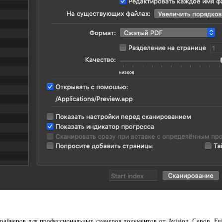
айверов для профессиональных сканеров документов от Avision, Canon, Fujit