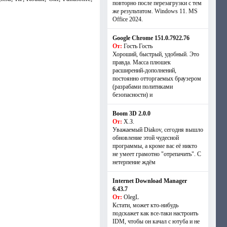
повторно после перезагрузки с тем
же результатом. Windows 11. MS
Offiсe 2024.
Google Chrome 151.0.7922.76
От:
Гость Гость
Хороший, быстрый, удобный. Это
правда. Масса плюшек
расширений-дополнений,
постоянно отторгаемых браузером
(разрабами политиками
безопасности) и
Boom 3D 2.0.0
От:
Х.З.
Уважаемый Diakov, сегодня вышло
обновление этой чудесной
программы, а кроме вас её никто
не умеет грамотно "отрепачить". С
нетерпение ждём
Internet Download Manager
6.43.7
От:
OlegL
Кстати, может кто-нибудь
подскажет как все-таки настроить
IDM, чтобы он качал с ютуба и не