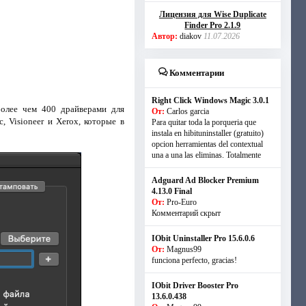
Лицензия для Wise Duplicate
Finder Pro 2.1.9
Автор:
diakov
11.07.2026
Комментарии
Right Click Windows Magic 3.0.1
более чем 400 драйверами для
От:
Carlos garcia
c, Visioneer и Xerox, которые в
Para quitar toda la porqueria que
instala en hibituninstaller (gratuito)
opcion herramientas del contextual
una a una las eliminas. Totalmente
Adguard Ad Blocker Premium
4.13.0 Final
От:
Pro-Euro
Комментарий скрыт
IObit Uninstaller Pro 15.6.0.6
От:
Magnus99
funciona perfecto, gracias!
IObit Driver Booster Pro
13.6.0.438