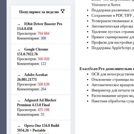
Visioneer и Xerox
Поддержка различных ст
Популярное за неделю
Сохранение в PDF, TIFF 
Усовершенствованные и 
→
IObit Driver Booster Pro
Автоматическая обрезка 
13.6.0.438
Удаление пустых страни
Просмотров:
704 684
Прямое сканирование дл
Комментариев:
309
Профили для настройки 
Поддержка AppleScript 
→
Google Chrome
151.0.7922.76
Просмотров:
566 920
Комментариев:
122
ExactScan Pro дополнительно 
OCR для непосредственн
→
Adobe Acrobat
Отклонение страницы на
26.001.21771
Просмотров:
508 639
Автоматическое вращени
Комментариев:
264
Импринтер для печати г
Распознавание штрих-ко
→
Adguard Ad Blocker
Пакетная обработка су
Premium 4.13.0 Final
Просмотров:
455 198
Комментариев:
55
→
Opera One 134.0 Build
5954.26 + Portable