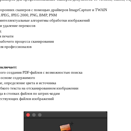
оронних сканеров с помощью драйверов ImageCapture и TWAIN
, JPEG, JPEG 2000, PNG, BMP, PNM
интеллектуальные алгоритмы обработки изображений
и удаление перекосов
ц
я печати
рабочего процесса сканирования
для профессионалов
включает:
ого создания PDF-файлов с возможностью поиска
 основе содержимого
е, определение цвета и источника
ибкого текста на отсканированном изображении
да в стопках файлов по штрих-кодам
ществующих файлов изображений