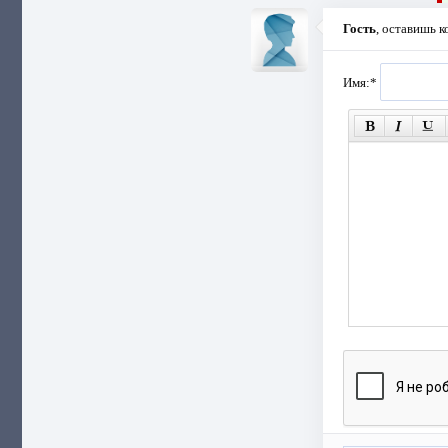
Гость
, оставишь 
Имя:
*