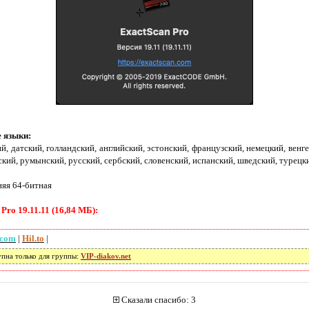
 языки:
й, датский, голландский, английский, эстонский, французский, немецкий, венг
ский, румынский, русский, сербский, словенский, испанский, шведский, турецк
няя 64-битная
ro 19.11.11 (16,84 МБ):
.com
|
Hil.to
|
упна только для группы:
VIP-diakov.net
Сказали спасибо: 3