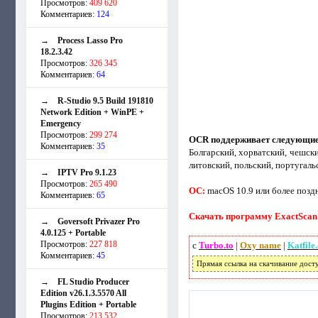
Просмотров:
409 620
Комментариев:
124
→
Process Lasso Pro
18.2.3.42
Просмотров:
326 345
Комментариев:
64
→
R-Studio 9.5 Build 191810
Network Edition + WinPE +
Emergency
Просмотров:
299 274
OCR поддерживает следующие
Комментариев:
35
Болгарский, хорватский, чешски
литовский, польский, португаль
→
IPTV Pro 9.1.23
Просмотров:
265 490
ОС:
macOS 10.9 или более позд
Комментариев:
65
Скачать программу ExactScan P
→
Goversoft Privazer Pro
4.0.125 + Portable
Просмотров:
227 818
с
Turbo.to
|
Oxy name
|
Katfile
Комментариев:
45
Прямая ссылка на скачивание дост
→
FL Studio Producer
Edition v26.1.3.5570 All
Plugins Edition + Portable
Просмотров:
213 532