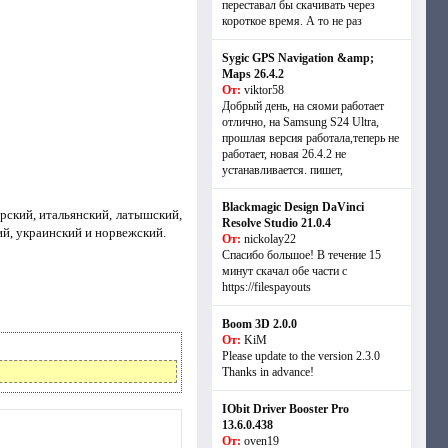
переставал бы скачивать через
короткое время. А то не раз
Sygic GPS Navigation &amp;
Maps 26.4.2
От:
viktor58
Добрый день, на сяоми работает
отлично, на Samsung S24 Ultra,
прошлая версия работала,теперь не
работает, новая 26.4.2 не
устанавливается. пишет,
Blackmagic Design DaVinci
ерский, итальянский, латышский,
Resolve Studio 21.0.4
ий, украинский и норвежский.
От:
nickolay22
Спасибо большое! В течение 15
минут скачал обе части с
https://filespayouts
Boom 3D 2.0.0
От:
KiM
Please update to the version 2.3.0
Thanks in advance!
IObit Driver Booster Pro
13.6.0.438
От:
oven19