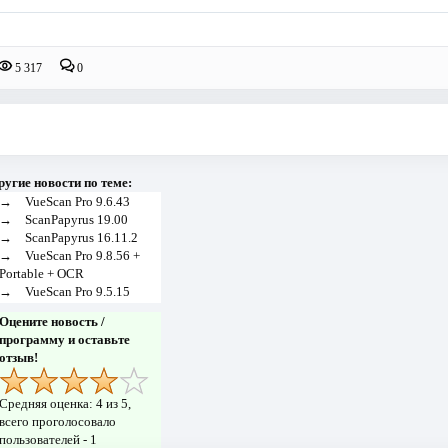
5 317
0
ругие новости по теме:
→
VueScan Pro 9.6.43
→
ScanPapyrus 19.00
→
ScanPapyrus 16.11.2
→
VueScan Pro 9.8.56 +
Portable + OCR
→
VueScan Pro 9.5.15
Оцените новость /
программу и оставьте
отзыв!
Средняя оценка:
4
из 5,
всего проголосовало
пользователей -
1