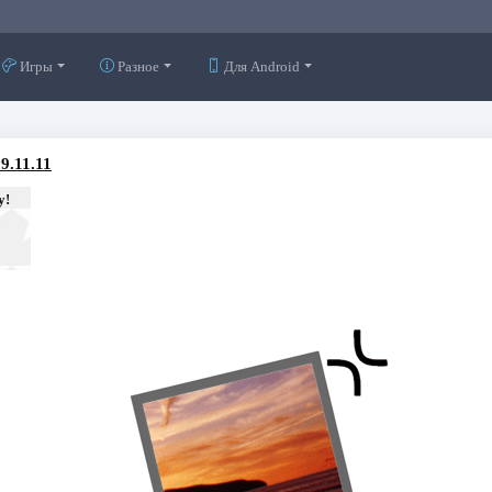
Игры
Разное
Для Android
9.11.11
у!