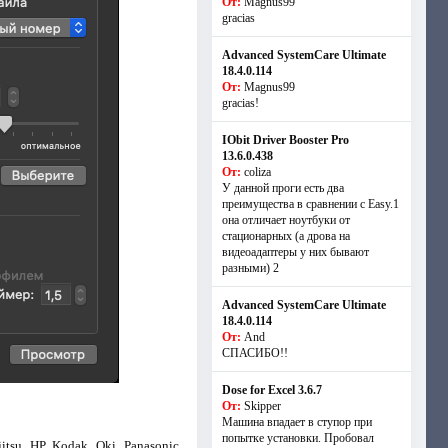
От:
Magnus99
gracias
Advanced SystemCare Ultimate
18.4.0.114
От:
Magnus99
gracias!
IObit Driver Booster Pro
13.6.0.438
От:
coliza
У данной проги есть два
преимущества в сравнении с Easy.1
она отличает ноутбуки от
стационарных (а дрова на
видеоадаптеры у них бывают
разными) 2
Advanced SystemCare Ultimate
18.4.0.114
От:
And
СПАСИБО!!
Dose for Excel 3.6.7
От:
Skipper
Машина впадает в ступор при
попытке установки. Пробовал
su, HP, Kodak, Oki, Panasonic,