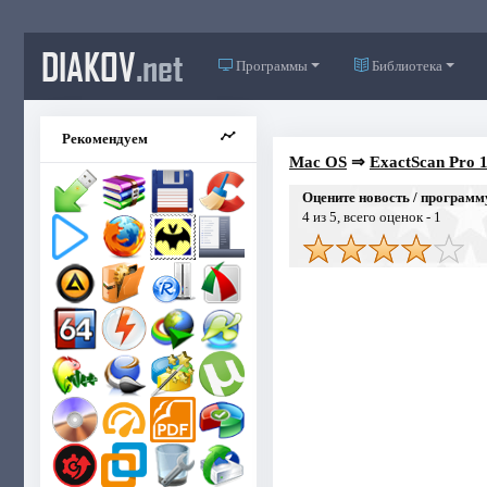
DIAKOV
.net
Программы
Библиотека
Рекомендуем
Mac OS
⇒
ExactScan Pro 1
Оцените новость / программ
4
из 5, всего оценок -
1