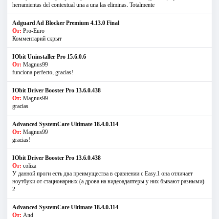
herramientas del contextual una a una las eliminas. Totalmente
Adguard Ad Blocker Premium 4.13.0 Final
От:
Pro-Euro
Комментарий скрыт
IObit Uninstaller Pro 15.6.0.6
От:
Magnus99
funciona perfecto, gracias!
IObit Driver Booster Pro 13.6.0.438
От:
Magnus99
gracias
Advanced SystemCare Ultimate 18.4.0.114
От:
Magnus99
gracias!
IObit Driver Booster Pro 13.6.0.438
От:
coliza
У данной проги есть два преимущества в сравнении с Easy.1 она отличает
ноутбуки от стационарных (а дрова на видеоадаптеры у них бывают разными)
2
Advanced SystemCare Ultimate 18.4.0.114
От:
And