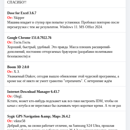
СПАСИБО!!
Dose for Excel 3.6.7
От:
Skipper
Машина впадает в ступор при попытке установки. Пробовал повторно после
перезагрузки с тем же результатом. Windows 11. MS Offiсe 2024.
Google Chrome 151.0.7922.76
От:
Гость Гость
Хороший, быстрый, удобный. Это правда. Масса плюшек расширений-
дополнений, постоянно отторгаемых браузером (разрабами политиками
безопасности) и
Boom 3D 2.0.0
От:
Х.З.
Уважаемый Diakov, сегодня вышло обновление этой чудесной программы, а
кроме вас её никто не умеет грамотно "отрепачить". С нетерпение ждём
Internet Download Manager 6.43.7
От:
OlegL
Кстати, может кто-нибудь подскажет как все-таки настроить IDM, чтобы он
качал с ютуба и не переставал бы скачивать через короткое время. А то не раз
Sygic GPS Navigation &amp; Maps 26.4.2
От:
viktor58
Добрый день, на сяоми работает отлично, на Samsung S24 Ultra, прошлая