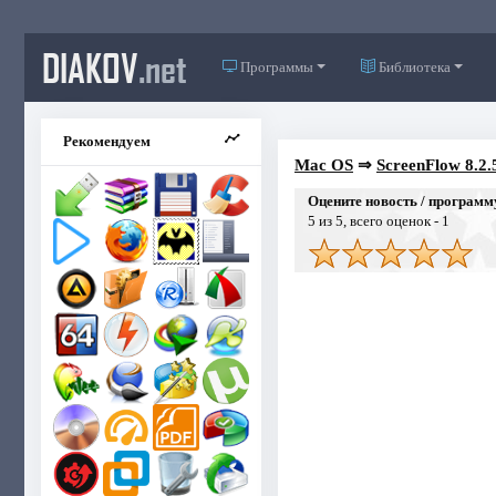
DIAKOV
.net
Программы
Библиотека
Рекомендуем
Mac OS
⇒
ScreenFlow 8.2.
Оцените новость / программ
5
из 5, всего оценок -
1