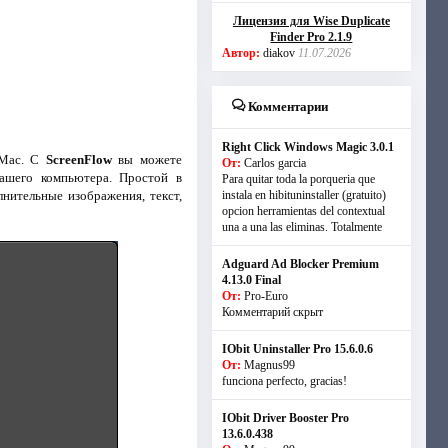
Лицензия для Wise Duplicate
Finder Pro 2.1.9
Автор:
diakov
11.07.2026
Комментарии
Right Click Windows Magic 3.0.1
 Mac. С
ScreenFlow
вы можете
От:
Carlos garcia
вашего компьютера. Простой в
Para quitar toda la porqueria que
нительные изображения, текст,
instala en hibituninstaller (gratuito)
opcion herramientas del contextual
una a una las eliminas. Totalmente
Adguard Ad Blocker Premium
4.13.0 Final
От:
Pro-Euro
Комментарий скрыт
IObit Uninstaller Pro 15.6.0.6
От:
Magnus99
funciona perfecto, gracias!
IObit Driver Booster Pro
13.6.0.438