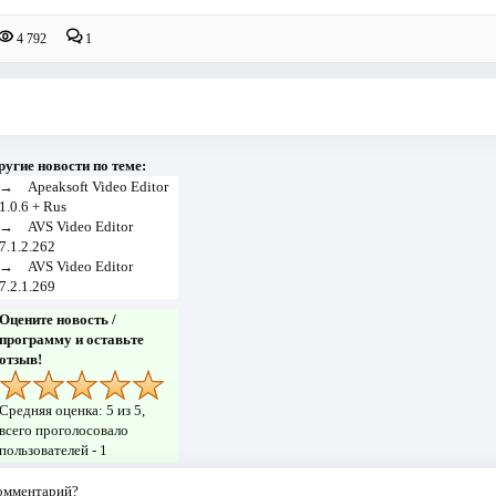
4 792
1
ругие новости по теме:
→
Apeaksoft Video Editor
1.0.6 + Rus
→
AVS Video Editor
7.1.2.262
→
AVS Video Editor
7.2.1.269
Оцените новость /
программу и оставьте
отзыв!
Средняя оценка:
5
из 5,
всего проголосовало
пользователей -
1
комментарий?