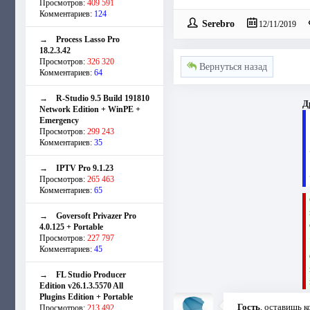
Просмотров:
409 591
Комментариев:
124
Serebro
12/11/2019
→
Process Lasso Pro
18.2.3.42
Просмотров:
326 320
Вернуться назад
Комментариев:
64
→
R-Studio 9.5 Build 191810
Д
Network Edition + WinPE +
Emergency
Просмотров:
299 243
Комментариев:
35
→
IPTV Pro 9.1.23
Просмотров:
265 463
Комментариев:
65
→
Goversoft Privazer Pro
4.0.125 + Portable
Просмотров:
227 797
Комментариев:
45
→
FL Studio Producer
Edition v26.1.3.5570 All
Plugins Edition + Portable
Гость
, оставишь 
Просмотров:
213 492