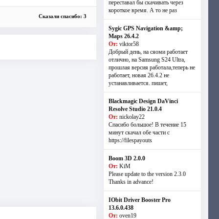
переставал бы скачивать через
короткое время. А то не раз
Сказали спасибо: 3
Sygic GPS Navigation &amp;
Maps 26.4.2
От:
viktor58
Добрый день, на сяоми работает
отлично, на Samsung S24 Ultra,
прошлая версия работала,теперь не
работает, новая 26.4.2 не
устанавливается. пишет,
Blackmagic Design DaVinci
Resolve Studio 21.0.4
От:
nickolay22
Спасибо большое! В течение 15
минут скачал обе части с
https://filespayouts
Boom 3D 2.0.0
От:
KiM
Please update to the version 2.3.0
Thanks in advance!
IObit Driver Booster Pro
13.6.0.438
От:
oven19