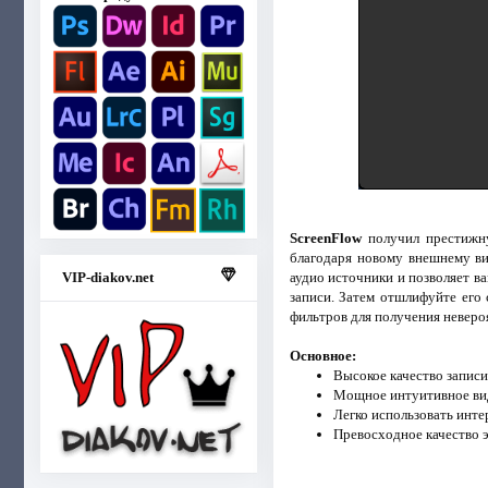
ScreenFlow
получил престижну
благодаря новому внешнему ви
аудио источники и позволяет в
VIP-diakov.net
записи. Затем отшлифуйте его
фильтров для получения неверо
Основное:
Высокое качество записи
Мощное интуитивное вид
Легко использовать инте
Превосходное качество э