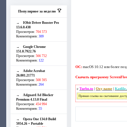
Популярное за неделю
→
IObit Driver Booster Pro
13.6.0.438
Просмотров:
704 573
Комментариев:
309
→
Google Chrome
151.0.7922.76
Просмотров:
566 752
Комментариев:
122
ОС:
macOS 10.12 или более поз
→
Adobe Acrobat
26.001.21771
Скачать программу ScreenFlow 
Просмотров:
508 595
Комментариев:
264
с
Turbo.to
|
Oxy name
|
Katfile
→
Adguard Ad Blocker
Прямая ссылка на скачивание дост
Premium 4.13.0 Final
Просмотров:
454 994
Комментариев:
55
→
Opera One 134.0 Build
5954.26 + Portable