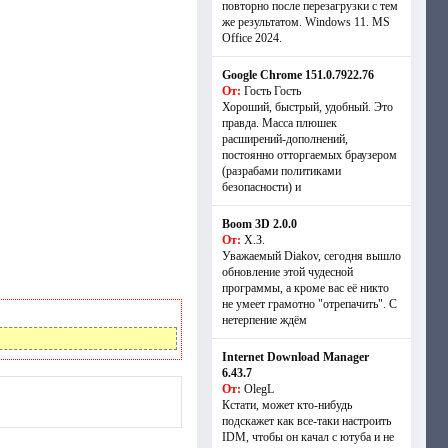
повторно после перезагрузки с тем
же результатом. Windows 11. MS
Offiсe 2024.
Google Chrome 151.0.7922.76
От:
Гость Гость
Хороший, быстрый, удобный. Это
правда. Масса плюшек
расширений-дополнений,
постоянно отторгаемых браузером
(разрабами политиками
безопасности) и
Boom 3D 2.0.0
От:
Х.З.
Уважаемый Diakov, сегодня вышло
обновление этой чудесной
программы, а кроме вас её никто
не умеет грамотно "отрепачить". С
нетерпение ждём
Internet Download Manager
6.43.7
От:
OlegL
Кстати, может кто-нибудь
подскажет как все-таки настроить
IDM, чтобы он качал с ютуба и не