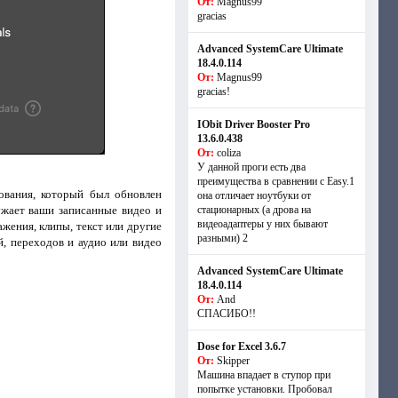
От:
Magnus99
gracias
Advanced SystemCare Ultimate
18.4.0.114
От:
Magnus99
gracias!
IObit Driver Booster Pro
13.6.0.438
От:
coliza
У данной проги есть два
преимущества в сравнении с Easy.1
ования, который был обновлен
она отличает ноутбуки от
ужает ваши записанные видео и
стационарных (а дрова на
видеоадаптеры у них бывают
жения, клипы, текст или другие
разными) 2
, переходов и аудио или видео
Advanced SystemCare Ultimate
18.4.0.114
От:
And
СПАСИБО!!
Dose for Excel 3.6.7
От:
Skipper
Машина впадает в ступор при
попытке установки. Пробовал