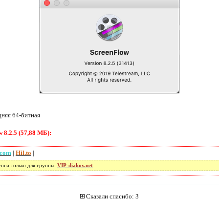
дняя 64-битная
8.2.5 (57,88 МБ):
.com
|
Hil.to
|
упна только для группы:
VIP-diakov.net
Сказали спасибо: 3