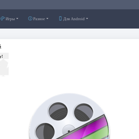
Игры
Разное
Для Android
5
у!