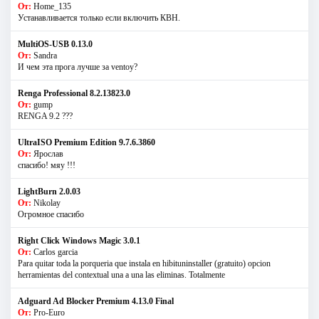
От:
Home_135
Устанавливается только если включить КВН.
MultiOS-USB 0.13.0
От:
Sandra
И чем эта прога лучше за ventoy?
Renga Professional 8.2.13823.0
От:
gump
RENGA 9.2 ???
UltraISO Premium Edition 9.7.6.3860
От:
Ярослав
спасибо! мяу !!!
LightBurn 2.0.03
От:
Nikolay
Огромное спасибо
Right Click Windows Magic 3.0.1
От:
Carlos garcia
Para quitar toda la porqueria que instala en hibituninstaller (gratuito) opcion
herramientas del contextual una a una las eliminas. Totalmente
Adguard Ad Blocker Premium 4.13.0 Final
От:
Pro-Euro