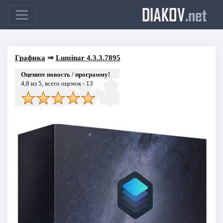
DIAKOV
.net
Графика
⇒
Luminar 4.3.3.7895
Оцените новость / программу!
4,8
из 5, всего оценок -
13