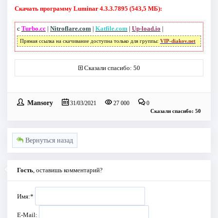
Скачать программу Luminar 4.3.3.7895 (543,5 МБ):
с
Turbo.cc
|
Nitroflare.com
|
Katfile.com
|
Up-load.io
|
Прямая ссылка на скачивание доступна только для группы:
VIP-diakov.net
Сказали спасибо: 50
Mansory
31/03/2021
27 000
0
Сказали спасибо: 50
Вернуться назад
Гость
, оставишь комментарий?
Имя:
*
E-Mail: