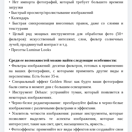
• Нет импорта фотографий, который требует большего времени
загрузки
• Быстрый просмотр/пролистывание изображений
• Календарь
• Быстрая синхронизация внесенных правок, даже со слоями и
текстурами
• Целый ряд мощных инструментов для обработки фото (50+
фильтров): искусственный интеллект, слои, фильтр солнечных
лучей, продвинутый контраст и т.д.
• Пресеты Luminar Looks
Среди ее возможностей можно найти следующие особенности:
• Фильтры изображений: десятки фильтров, готовых к применению
на ваших фотографиях, с которыми применить другие виды и
перспективы. Есть более 35-и.
• Специальный эффект Golden Hour: как будто ваши фотографии
были сняты в момент дня с большим освещением.
• Инструмент Dehaze: устраняйте туман, который появляется в
некоторых изображениях.
• Черно-белое редактирование: преобразуйте файлы в черно-белые
изображения с различными фильтрами и эффектами.
• Усилитель четкости изображения: разные инструменты, которые
позволяют выделять те аспекты изображения, которые нас
интересуют, такие как свет, цвет, насыщенность, яркость...
• Фотоэффекты: применяйте все виды эффектов или создавайте свои