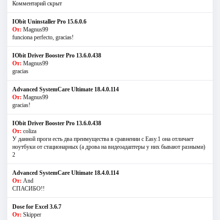
Комментарий скрыт
IObit Uninstaller Pro 15.6.0.6
От:
Magnus99
funciona perfecto, gracias!
IObit Driver Booster Pro 13.6.0.438
От:
Magnus99
gracias
Advanced SystemCare Ultimate 18.4.0.114
От:
Magnus99
gracias!
IObit Driver Booster Pro 13.6.0.438
От:
coliza
У данной проги есть два преимущества в сравнении с Easy.1 она отличает
ноутбуки от стационарных (а дрова на видеоадаптеры у них бывают разными)
2
Advanced SystemCare Ultimate 18.4.0.114
От:
And
СПАСИБО!!
Dose for Excel 3.6.7
От:
Skipper