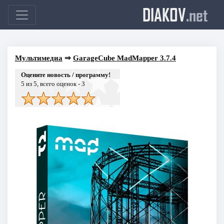
DIAKOV
.net
Мультимедиа
⇒
GarageCube MadMapper 3.7.4
Оцените новость / программу!
5
из 5, всего оценок -
3