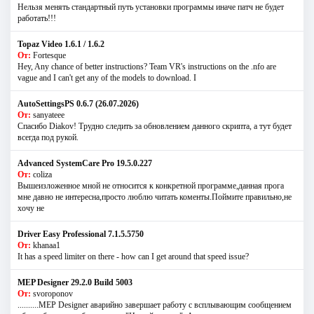
Нельзя менять стандартный путь установки программы иначе патч не будет
работать!!!
Topaz Video 1.6.1 / 1.6.2
От:
Fortesque
Hey, Any chance of better instructions? Team VR's instructions on the .nfo are
vague and I can't get any of the models to download. I
AutoSettingsPS 0.6.7 (26.07.2026)
От:
sanyateee
Спасибо Diakov! Трудно следить за обновлением данного скрипта, а тут будет
всегда под рукой.
Advanced SystemCare Pro 19.5.0.227
От:
coliza
Вышеизложенное мной не относится к конкретной программе,данная прога
мне давно не интересна,просто люблю читать коменты.Поймите правильно,не
хочу не
Driver Easy Professional 7.1.5.5750
От:
khanaa1
It has a speed limiter on there - how can I get around that speed issue?
MEP Designer 29.2.0 Build 5003
От:
svoroponov
..........MEP Designer аварийно завершает работу с всплывающим сообщением