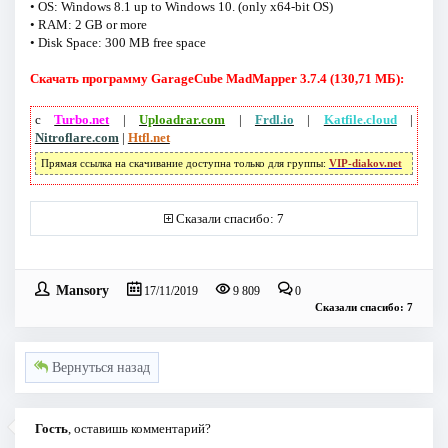
• OS: Windows 8.1 up to Windows 10. (only x64-bit OS)
• RAM: 2 GB or more
• Disk Space: 300 MB free space
Скачать программу GarageCube MadMapper 3.7.4 (130,71 МБ):
с
Turbo.net
|
Uploadrar.com
|
Frdl.io
|
Katfile.cloud
|
Nitroflare.com
|
Htfl.net
Прямая ссылка на скачивание доступна только для группы:
VIP-diakov.net
Сказали спасибо: 7
Mansory
17/11/2019
9 809
0
Сказали спасибо: 7
Вернуться назад
Гость
, оставишь комментарий?