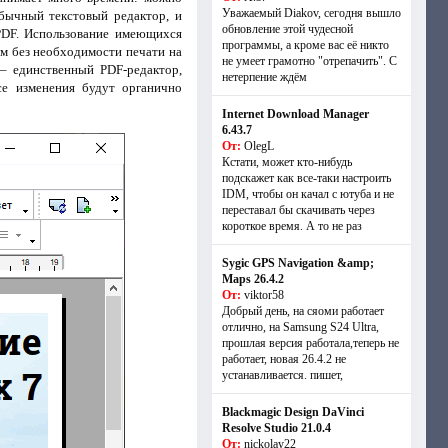
Уважаемый Diakov, сегодня вышло
обычный текстовый редактор, и
обновление этой чудесной
 PDF. Использование имеющихся
программы, а кроме вас её никто
рм без необходимости печати на
не умеет грамотно "отрепачить". С
 – единственный PDF-редактор,
нетерпение ждём
се изменения будут органично
Internet Download Manager
6.43.7
От:
OlegL
Кстати, может кто-нибудь
подскажет как все-таки настроить
IDM, чтобы он качал с ютуба и не
переставал бы скачивать через
короткое время. А то не раз
Sygic GPS Navigation &amp;
Maps 26.4.2
От:
viktor58
Добрый день, на сяоми работает
отлично, на Samsung S24 Ultra,
прошлая версия работала,теперь не
работает, новая 26.4.2 не
устанавливается. пишет,
Blackmagic Design DaVinci
Resolve Studio 21.0.4
От:
nickolay22