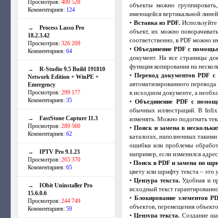
Просмотров:
409 528
объекты можно группировать,
Комментариев:
124
имеющейся вертикальной линейк
•
Вставка из PDF.
Используйте 
→
Process Lasso Pro
объект, их можно поворачиват
18.2.3.42
соответственно, в PDF можно и
Просмотров:
326 269
•
Объединение PDF с помощью
Комментариев:
64
документ. На все страницы до
функция копирования на нескол
→
R-Studio 9.5 Build 191810
•
Перевод документов PDF с 
Network Edition + WinPE +
автоматизированного перевода и
Emergency
Просмотров:
299 177
в исходном документе, а необх
Комментариев:
35
•
Объединение PDF с помощь
обычных иллюстраций. В Infix
→
FastStone Capture 11.3
изменять. Можно подогнать текс
Просмотров:
289 560
•
Поиск и замена в нескольки
Комментариев:
62
каталогах, наполненных такими
ошибки или проблемы обработк
→
IPTV Pro 9.1.23
например, если изменился адрес
Просмотров:
265 370
•
Поиск в PDF и замена по шри
Комментариев:
65
цвету или шрифту текста – это 
•
Цензура текста.
Удобная и пр
→
IObit Uninstaller Pro
исходный текст гарантированно 
15.6.0.6
•
Блокирование элементов P
Просмотров:
244 749
объектов, перемещения объекто
Комментариев:
59
•
Цензура текста.
Создание шаб