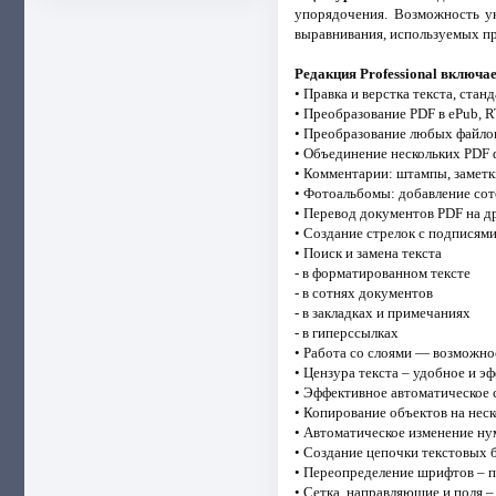
упорядочения. Возможность ук
выравнивания, используемых пр
Редакция Professional включае
• Правка и верстка текста, ст
• Преобразование PDF в ePub, 
• Преобразование любых файлов 
• Объединение нескольких PDF 
• Комментарии: штампы, заметки
• Фотоальбомы: добавление сот
• Перевод документов PDF на д
• Создание стрелок с подписям
• Поиск и замена текста
- в форматированном тексте
- в сотнях документов
- в закладках и примечаниях
- в гиперссылках
• Работа со слоями — возможно
• Цензура текста – удобное и 
• Эффективное автоматическое 
• Копирование объектов на нес
• Автоматическое изменение ну
• Создание цепочки текстовых 
• Переопределение шрифтов – п
• Сетка, направляющие и поля –