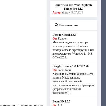
Лицензия для Wise Duplicate
Finder Pro 2.1.9
Автор:
diakov
11.07.2026
Комментарии
Dose for Excel 3.6.7
От:
Skipper
Машина впадает в ступор при
попытке установки. Пробовал
повторно после перезагрузки с тем
же результатом. Windows 11. MS
Offiсe 2024.
Google Chrome 151.0.7922.76
От:
Гость Гость
Хороший, быстрый, удобный. Это
правда. Масса плюшек
расширений-дополнений,
постоянно отторгаемых браузером
(разрабами политиками
безопасности) и
Boom 3D 2.0.0
анимает много времени: можно
От:
Х.З.