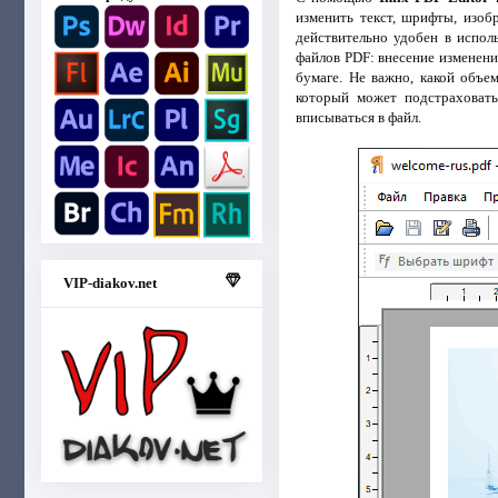
изменить текст, шрифты, изоб
действительно удобен в испол
файлов PDF: внесение изменени
бумаге. Не важно, какой объе
который может подстраховать
вписываться в файл.
VIP-diakov.net