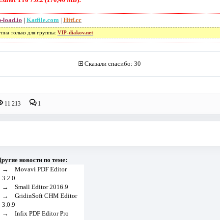
-load.io
|
Katfile.com
|
Hitf.cc
упна только для группы:
VIP-diakov.net
Сказали спасибо: 30
11 213
1
ругие новости по теме:
→
Movavi PDF Editor
3.2.0
→
Small Editor 2016.9
→
GridinSoft CHM Editor
3.0.9
→
Infix PDF Editor Pro