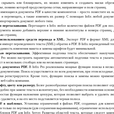
 скрывать или блокировать, их можно изменять и создавать маски обрез
е, помимо которой предусмотрены сетки, направляющие и поля страниц.
имеющиеся документы PDF в качестве компонентов – просто поместите их на
ь и перемещать, а также изменять их размер. С помощью Infix любой докуме
мпортировать документ любого типа.
 перетаскивания.
Перетащите в Infix любое количество файлов PDF для по
кумента можно добавить верхние и нижние колонтитулы и номера страниц, 
ько страниц.
использованием средств перевода и XML.
Экспорт PDF в формат XML дл
 импорт переведенного текста (XML) обратно в PDF. В Infix переведенный тек
одимость изменения макета и замены шрифтов будет минимальной.
ю перетаскивания.
Эффективная подгонка текста обеспечивает наилучший
 Pro можно настроить параметры автоматической подгонки текста и указать,
т в нескольких столбцах или на нескольких страницах.
х документах PDF.
В Infix Pro реализованы мощные функции поиска в неско
 документами. Поиск осуществляется по всем документам, при этом исходные 
и регистрируются. Кроме того, функцию поиска и замены можно применить
 веб-сайта компании.
фту, цвету или размеру.
Более разнообразные критерии поиска позволяют огр
удобно при замене текста в колонтитулах, без необходимости изменения основн
остая функция наложения цензуры, которая позволяет выбрать и удалить лю
удаляется, и на его место подставляется черная полоса.
DF в шаблонах.
Установка ограничений в файлах PDF, созданных для клиен
в только по вертикали (для сохранения выравнивания), ограничение использу
лонов PDF для Infix Server. Разметка областей текста, которые следует заме