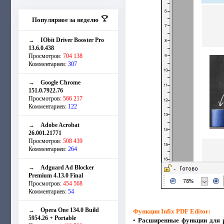
Популярное за неделю
→
IObit Driver Booster Pro
13.6.0.438
Просмотров:
704 138
Комментариев:
307
→
Google Chrome
151.0.7922.76
Просмотров:
566 217
Комментариев:
122
→
Adobe Acrobat
26.001.21771
Просмотров:
508 439
Комментариев:
264
→
Adguard Ad Blocker
Premium 4.13.0 Final
Просмотров:
454 568
Комментариев:
54
→
Opera One 134.0 Build
Функции Infix PDF Editor:
5954.26 + Portable
•
Расширенные функции для 