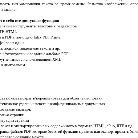
азать тип компоновки текста во время замены. Разметка изображений, опр
и замене.
т в себя все доступные функции:
андартные инструменты текстовых редакторов
RTF, HTML
в PDF с помощью Infix PDF Printer
файлов в один
, подписи, выделение текста и пр.
ен фотографий и создание альбома PDF
ругие языки с использованием XML
и к диаграммам
сть показать/скрыть/переименовать для облегчения правки
эффективное удаление текста в конфиденциальных документах
создание закладок
колько страниц
мерации страниц
блоков и экспортирование их содержимого в формате HTML, ePub, RTF и т.д.
равка файлов PDF, которые без этой функции править или экспортировать бы
 простое создание макета