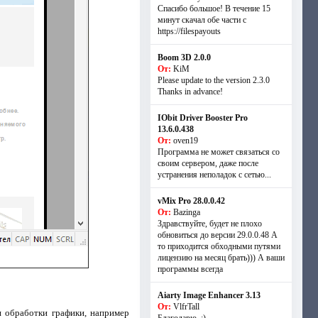
Спасибо большое! В течение 15
минут скачал обе части с
https://filespayouts
Boom 3D 2.0.0
От:
KiM
Please update to the version 2.3.0
Thanks in advance!
IObit Driver Booster Pro
13.6.0.438
От:
oven19
Программа не может связаться со
своим сервером, даже после
устранения неполадок с сетью...
vMix Pro 28.0.0.42
От:
Bazinga
Здравствуйте, будет не плохо
обновиться до версии 29.0.0.48 А
то приходится обходными путями
лицензию на месяц брать))) А ваши
программы всегда
Aiarty Image Enhancer 3.13
От:
VlfrTall
я обработки графики, например