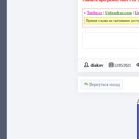
с
Turbo.cc
|
Uploadrar.com
|
Up
Прямая ссылка на скачивание дост
diakov
12/05/2021
Вернуться назад
Д