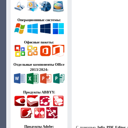
Операционнные системы:
Офисные пакеты:
Отдельные компоненты Office
2013/2024:
Продукты ABBYY:
Продукты Adobe:
С помощью
Infix PDF Editor
в