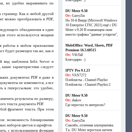
Благодарю. :)
ки, их удобно выравнивать по
DU Meter 9.50
 страницу. Как и любой другой
От:
GarryZin
нт можно преобразовать в PDF,
На 10-й Винде (Microsoft Windows
10 Enterprise LTSC 2021) ещё с DU
следующего объединения в один
Meter v.9.20 В плавающем окне
вместо графика "данные устарели",
для этого используется мощная
я работы в любом приложении
MobiOffice: Word, Sheets, PDF
Premium 16.5.60515
ст будет размещен так же, как и
От:
VlfrTall
Благодарю. :)
 вид шаблонов Infix Server и
 какие характеристики следует
IPTV Pro 9.1.23
От:
VAN7272
льких документах PDF и даже в
Плейлисты - Channel Playlist
документы не изменяются, а все
Плейлисты - Channel Playlist-2
 к гиперссылкам: это удобно,
DU Meter 9.50
аничить результаты по размеру,
От:
diakov
ого текста документа PDF.
Где перестал то интересно?
бой фрагмент текста. При этом
DU Meter 9.50
тов: возможность блокирования
От:
GarryZin
емых наборов цветов и шрифтов.
Спасибо, отличная альтернатива.
Т.к. DU Meter перестала патчем
нить, с использованием функции