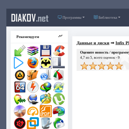
DIAKOV
.net
Программы
Библиотека
Рекомендуем
Данные и диски
⇒
Infix P
Оцените новость / программ
4,7
из 5, всего оценок -
9