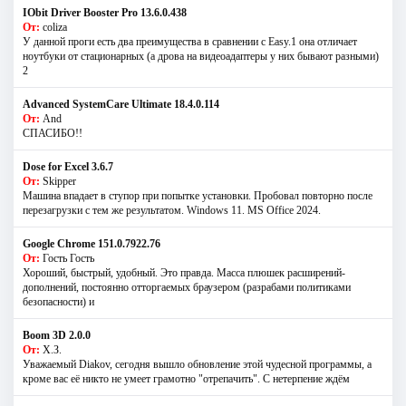
IObit Driver Booster Pro 13.6.0.438
От:
coliza
У данной проги есть два преимущества в сравнении с Easy.1 она отличает
ноутбуки от стационарных (а дрова на видеоадаптеры у них бывают разными)
2
Advanced SystemCare Ultimate 18.4.0.114
От:
And
СПАСИБО!!
Dose for Excel 3.6.7
От:
Skipper
Машина впадает в ступор при попытке установки. Пробовал повторно после
перезагрузки с тем же результатом. Windows 11. MS Offiсe 2024.
Google Chrome 151.0.7922.76
От:
Гость Гость
Хороший, быстрый, удобный. Это правда. Масса плюшек расширений-
дополнений, постоянно отторгаемых браузером (разрабами политиками
безопасности) и
Boom 3D 2.0.0
От:
Х.З.
Уважаемый Diakov, сегодня вышло обновление этой чудесной программы, а
кроме вас её никто не умеет грамотно "отрепачить". С нетерпение ждём