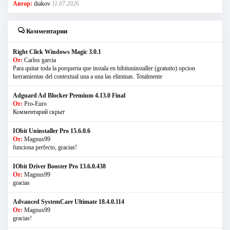
Автор:
diakov
11.07.2026
Комментарии
Right Click Windows Magic 3.0.1
От:
Carlos garcia
Para quitar toda la porqueria que instala en hibituninstaller (gratuito) opcion
herramientas del contextual una a una las eliminas. Totalmente
Adguard Ad Blocker Premium 4.13.0 Final
От:
Pro-Euro
Комментарий скрыт
IObit Uninstaller Pro 15.6.0.6
От:
Magnus99
funciona perfecto, gracias!
IObit Driver Booster Pro 13.6.0.438
От:
Magnus99
gracias
Advanced SystemCare Ultimate 18.4.0.114
От:
Magnus99
gracias!