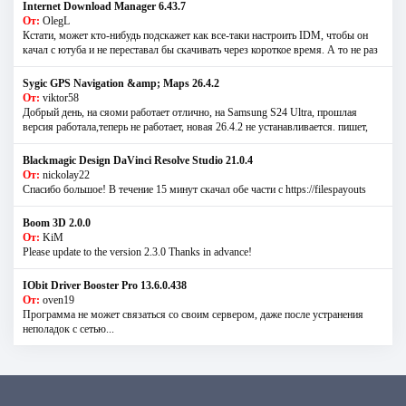
Internet Download Manager 6.43.7
От:
OlegL
Кстати, может кто-нибудь подскажет как все-таки настроить IDM, чтобы он
качал с ютуба и не переставал бы скачивать через короткое время. А то не раз
Sygic GPS Navigation &amp; Maps 26.4.2
От:
viktor58
Добрый день, на сяоми работает отлично, на Samsung S24 Ultra, прошлая
версия работала,теперь не работает, новая 26.4.2 не устанавливается. пишет,
Blackmagic Design DaVinci Resolve Studio 21.0.4
От:
nickolay22
Спасибо большое! В течение 15 минут скачал обе части с https://filespayouts
Boom 3D 2.0.0
От:
KiM
Please update to the version 2.3.0 Thanks in advance!
IObit Driver Booster Pro 13.6.0.438
От:
oven19
Программа не может связаться со своим сервером, даже после устранения
неполадок с сетью...