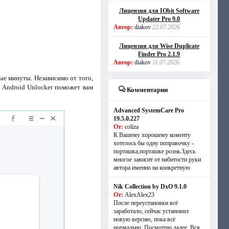
Лицензия для IObit Software
Updater Pro 9.0
Автор:
diakov
22.07.2026
Лицензия для Wise Duplicate
Finder Pro 2.1.9
Автор:
diakov
11.07.2026
ые минуты. Независимо от того,
b Android Unlocker поможет вам
Комментарии
Advanced SystemCare Pro
19.5.0.227
От:
coliza
К Вашему хорошему коменту
хотелось бы одну поправочку -
порташка,порташке рознь.Здесь
многое зависит от набитости руки
автора именно на конкретную
Nik Collection by DxO 9.1.0
От:
AlexAlex23
После переустановки всё
заработало, сейчас установил
новую версию, пока всё
нормально. Посмотрю далее. Вся