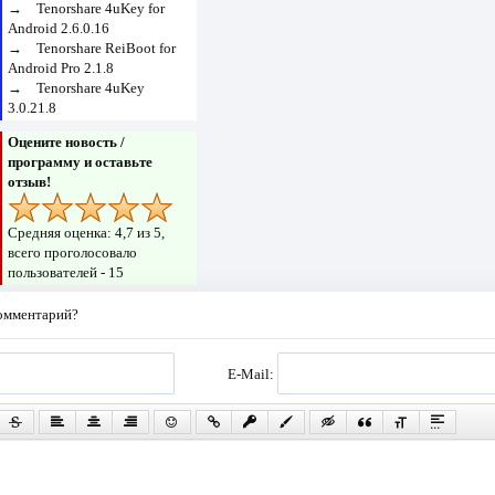
→
Tenorshare 4uKey for
Android 2.6.0.16
→
Tenorshare ReiBoot for
Android Pro 2.1.8
→
Tenorshare 4uKey
3.0.21.8
Оцените новость /
программу и оставьте
отзыв!
Средняя оценка:
4,7
из 5,
всего проголосовало
пользователей -
15
комментарий?
E-Mail: