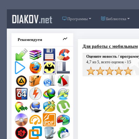
DIAKOV
.net
Программы
Библиотека
Рекомендуем
Для работы с мобильным
Оцените новость / программ
4,7
из 5, всего оценок -
15