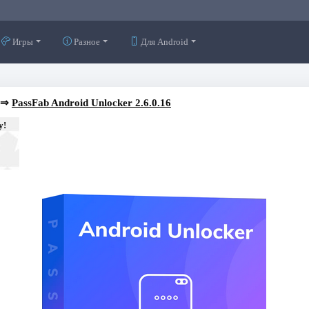
Игры
Разное
Для Android
⇒
PassFab Android Unlocker 2.6.0.16
у!