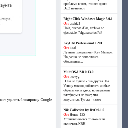
проблема в том, что все проги
DxO начинают
Right Click Windows Magic 3.0.1
От:
uschi21
Hola, buenos d?as, archivo no
ejecutable, ?alguna soluci?n?
KeyCtrl Professional 2.201
От:
iuraf
Лучшая программа - Key Manager
Но давно не появлялись
обновления...
MultiOS-USB 0.13.0
От:
heavyg
..Она не лучше - она другая. На
Ventoy можно добавлять любые
образы как и здесь, но на разные
платформы не факт, что
оляет удалить блокировку Google
запустятся. Тут же - явное
Nik Collection by DxO 9.1.0
От:
Home_135
Устанавливается только если
включить КВН.