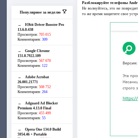
Разблокируйте телефоны Andr
Не волнуйтесь, это не повреди
Популярное за неделю
то же время защитите свое устр
→
IObit Driver Booster Pro
13.6.0.438
Просмотров:
705 015
Комментариев:
309
→
Google Chrome
151.0.7922.109
Просмотров:
567 670
Комментариев:
122
→
Adobe Acrobat
26.001.21771
Просмотров:
508 752
Комментариев:
264
→
Adguard Ad Blocker
Premium 4.13.0 Final
Просмотров:
455 499
Комментариев:
55
→
Opera One 134.0 Build
5954.46 + Portable