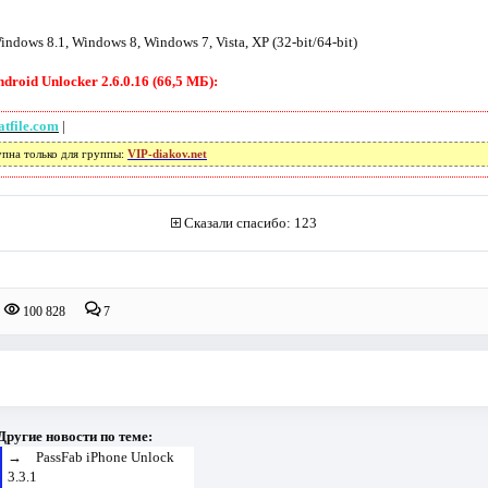
dows 8.1, Windows 8, Windows 7, Vista, XP (32-bit/64-bit)
roid Unlocker 2.6.0.16 (66,5 МБ):
tfile.com
|
упна только для группы:
VIP-diakov.net
Сказали спасибо: 123
100 828
7
Другие новости по теме:
→
PassFab iPhone Unlock
3.3.1