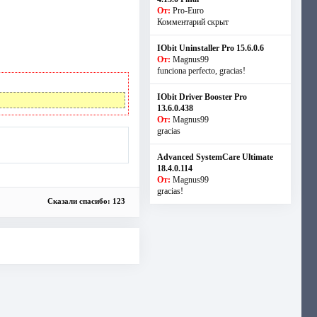
От:
Pro-Euro
Комментарий скрыт
IObit Uninstaller Pro 15.6.0.6
От:
Magnus99
funciona perfecto, gracias!
IObit Driver Booster Pro
13.6.0.438
От:
Magnus99
gracias
Advanced SystemCare Ultimate
18.4.0.114
От:
Magnus99
gracias!
Сказали спасибо: 123