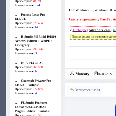
Просмотров:
409 911
Комментариев:
124
ОС:
Windows 11, Windows 10, Win
→
Process Lasso Pro
18.2.3.42
Скачать программу PassFab And
Просмотров:
326 404
Комментариев:
64
с
Turbo.pw
|
Nitroflare.com
|
Ka
→
R-Studio 9.5 Build 191810
Прямая ссылка на скачивание дост
Network Edition + WinPE +
Emergency
Просмотров:
299 326
Комментариев:
35
→
IPTV Pro 9.1.23
Просмотров:
265 560
Комментариев:
65
Mansory
02/08/2022
→
Goversoft Privazer Pro
4.0.125 + Portable
Просмотров:
227 865
Вернуться назад
Комментариев:
45
→
FL Studio Producer
Edition v26.1.3.5570 All
Plugins Edition + Portable
Просмотров:
213 591