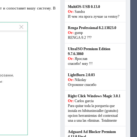
MultiOS-USB 0.13.0
т и сопоставит вашу систему. В
От:
Sandra
И чем эта прога лучше за ventoy?
Renga Professional 8.2.13823.0
От:
gump
RENGA 9.2 ???
UltraISO Premium Edition
9.7.6.3860
От:
Ярослав
спасибо! мяу !!!
LightBurn 2.0.03
От:
Nikolay
Огромное спасибо
Right Click Windows Magic 3.0.1
От:
Carlos garcia
Para quitar toda la porqueria que
instala en hibituninstaller (gratuito)
opcion herramientas del contextual
una a una las eliminas. Totalmente
Adguard Ad Blocker Premium
4.13.0 Final