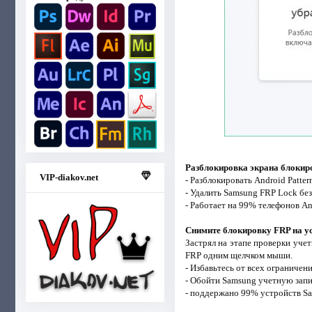
Разблокировка экрана блокир
VIP-diakov.net
- Разблокировать Android Patter
- Удалить Samsung FRP Lock без
- Работает на 99% телефонов A
Снимите блокировку FRP на у
Застрял на этапе проверки учет
FRP одним щелчком мыши.
- Избавьтесь от всех ограничен
- Обойти Samsung учетную запи
- поддержано 99% устройств Sa