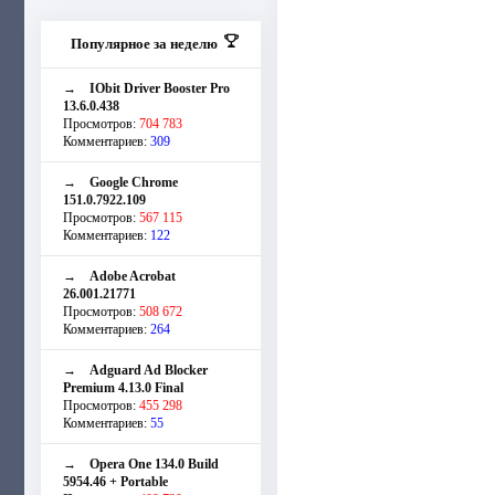
Популярное за неделю
→
IObit Driver Booster Pro
13.6.0.438
Просмотров:
704 783
Комментариев:
309
→
Google Chrome
151.0.7922.109
Просмотров:
567 115
Комментариев:
122
→
Adobe Acrobat
26.001.21771
Просмотров:
508 672
Комментариев:
264
→
Adguard Ad Blocker
Premium 4.13.0 Final
Просмотров:
455 298
Комментариев:
55
→
Opera One 134.0 Build
5954.46 + Portable