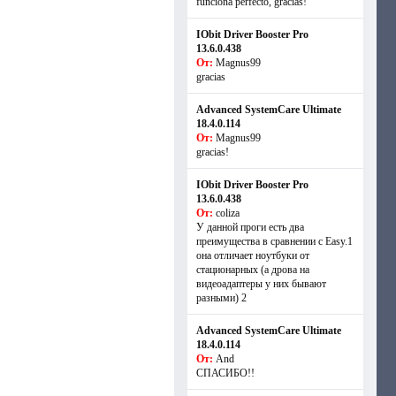
funciona perfecto, gracias!
IObit Driver Booster Pro
13.6.0.438
От:
Magnus99
gracias
Advanced SystemCare Ultimate
18.4.0.114
От:
Magnus99
gracias!
IObit Driver Booster Pro
13.6.0.438
От:
coliza
У данной проги есть два
преимущества в сравнении с Easy.1
она отличает ноутбуки от
стационарных (а дрова на
видеоадаптеры у них бывают
разными) 2
Advanced SystemCare Ultimate
18.4.0.114
От:
And
СПАСИБО!!