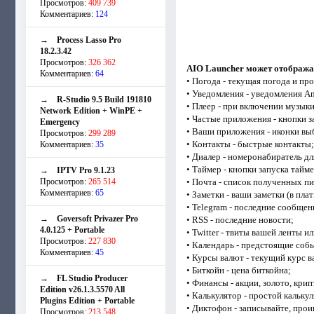
Просмотров:
409 739
Комментариев:
124
→
Process Lasso Pro
18.2.3.42
Просмотров:
326 362
AIO Launcher может отображ
Комментариев:
64
• Погода - текущая погода и про
• Уведомления - уведомления A
→
R-Studio 9.5 Build 191810
• Плеер - при включении музык
Network Edition + WinPE +
• Частые приложения - кнопки 
Emergency
• Ваши приложения - иконки в
Просмотров:
299 289
• Контакты - быстрые контакты;
Комментариев:
35
• Диалер - номеронабиратель д
• Таймер - кнопки запуска тайме
→
IPTV Pro 9.1.23
Просмотров:
265 514
• Почта - список полученных пи
Комментариев:
65
• Заметки - ваши заметки (в пла
• Telegram - последние сообщени
→
Goversoft Privazer Pro
• RSS - последние новости;
4.0.125 + Portable
• Twitter - твиты вашей ленты и
Просмотров:
227 830
• Календарь - предстоящие собы
Комментариев:
45
• Курсы валют - текущий курс в
• Биткойн - цена биткойна;
→
FL Studio Producer
• Финансы - акции, золото, крип
Edition v26.1.3.5570 All
• Калькулятор - простой калькул
Plugins Edition + Portable
• Диктофон - записывайте, прои
Просмотров:
213 548