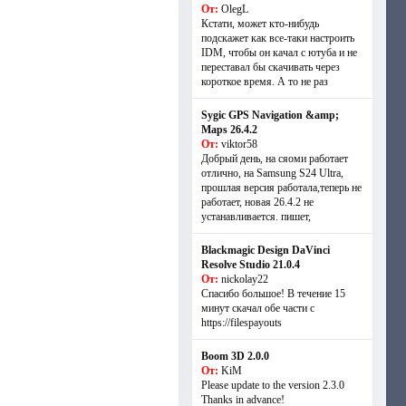
От:
OlegL
Кстати, может кто-нибудь
подскажет как все-таки настроить
IDM, чтобы он качал с ютуба и не
переставал бы скачивать через
короткое время. А то не раз
Sygic GPS Navigation &amp;
Maps 26.4.2
От:
viktor58
Добрый день, на сяоми работает
отлично, на Samsung S24 Ultra,
прошлая версия работала,теперь не
работает, новая 26.4.2 не
устанавливается. пишет,
Blackmagic Design DaVinci
Resolve Studio 21.0.4
От:
nickolay22
Спасибо большое! В течение 15
минут скачал обе части с
https://filespayouts
Boom 3D 2.0.0
От:
KiM
Please update to the version 2.3.0
Thanks in advance!