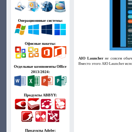
Операционнные системы:
Офисные пакеты:
AIO Launcher
не совсем обыч
Вместо этого AIO Launcher исп
Отдельные компоненты Office
2013/2024:
Продукты ABBYY:
Продукты Adobe: