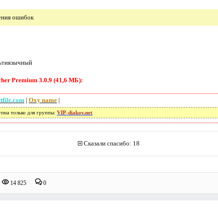
ения ошибок
ьтиязычный
er Premium 3.0.9 (41,6 МБ):
tfile.com
|
Oxy name
|
упна только для группы:
VIP-diakov.net
Сказали спасибо: 18
14 825
0