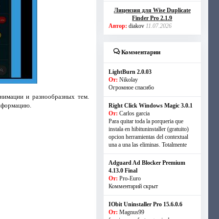
Лицензия для Wise Duplicate
Finder Pro 2.1.9
Автор:
diakov
11.07.2026
Комментарии
LightBurn 2.0.03
От:
Nikolay
Огромное спасибо
нимации и разнообразных тем.
информацию.
Right Click Windows Magic 3.0.1
От:
Carlos garcia
Para quitar toda la porqueria que
instala en hibituninstaller (gratuito)
opcion herramientas del contextual
una a una las eliminas. Totalmente
Adguard Ad Blocker Premium
4.13.0 Final
От:
Pro-Euro
Комментарий скрыт
IObit Uninstaller Pro 15.6.0.6
От:
Magnus99