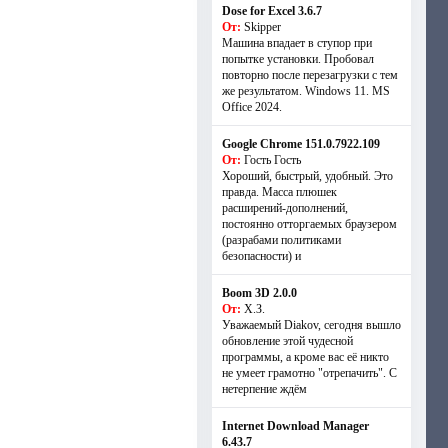
Dose for Excel 3.6.7
От:
Skipper
Машина впадает в ступор при
попытке установки. Пробовал
повторно после перезагрузки с тем
же результатом. Windows 11. MS
Offiсe 2024.
Google Chrome 151.0.7922.109
От:
Гость Гость
Хороший, быстрый, удобный. Это
правда. Масса плюшек
расширений-дополнений,
постоянно отторгаемых браузером
(разрабами политиками
безопасности) и
Boom 3D 2.0.0
От:
Х.З.
Уважаемый Diakov, сегодня вышло
обновление этой чудесной
программы, а кроме вас её никто
не умеет грамотно "отрепачить". С
нетерпение ждём
Internet Download Manager
6.43.7