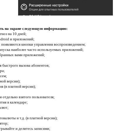
ать на экране следующую информацию:
гноз на 10 дней;
ndroid и приложений;
и появляются кнопки управления воспроизведением;
запуска наиболее часто используемых приложений;
ыбранных вами приложений;
ля быстрого вызова абонентов;
ра;
сем;
тной версии);
я (в платной версии);
ли отдельно взятого пользователя;
тия в календаре;
алют;
товалюты и т.д. (в платной версии);
ятор;
грывайте и делитесь записями;