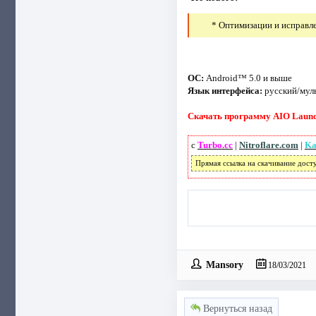
* Оптимизации и исправл
ОС:
Android™ 5.0 и выше
Язык интерфейса:
русский/мул
Скачать программу AIO Launch
с
Turbo.cc
|
Nitroflare.com
|
Ka
Прямая ссылка на скачивание дост
Mansory
18/03/2021
Вернуться назад