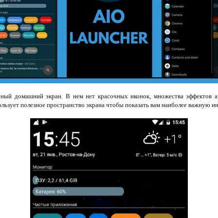
ный домашний экран. В нем нет красочных иконок, множества эффектов а
ользует полезное пространство экрана чтобы показать вам наиболее важную 