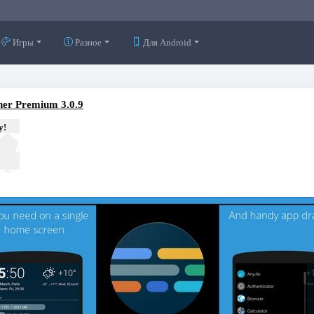
Игры
Разное
Для Android
er Premium 3.0.9
у!