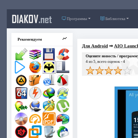
DIAKOV
.net
Программы
Библиотека
Рекомендуем
Для Android
⇒
AIO Launch
Оцените новость / программ
4
из 5, всего оценок -
4