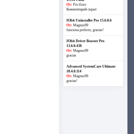
От:
Pro-Euro
Комментарий скрыт
IObit Uninstaller Pro 15.6.0.6
От:
Magnus99
funciona perfecto, gracias!
IObit Driver Booster Pro
13.6.0.438
От:
Magnus99
gracias
Advanced SystemCare Ultimate
18.4.0.114
От:
Magnus99
gracias!