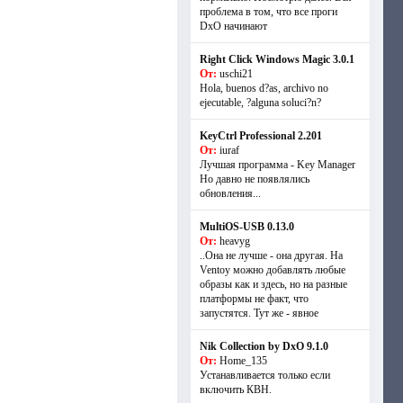
проблема в том, что все проги
DxO начинают
Right Click Windows Magic 3.0.1
От:
uschi21
Hola, buenos d?as, archivo no
ejecutable, ?alguna soluci?n?
KeyCtrl Professional 2.201
От:
iuraf
Лучшая программа - Key Manager
Но давно не появлялись
обновления...
MultiOS-USB 0.13.0
От:
heavyg
..Она не лучше - она другая. На
Ventoy можно добавлять любые
образы как и здесь, но на разные
платформы не факт, что
запустятся. Тут же - явное
Nik Collection by DxO 9.1.0
От:
Home_135
Устанавливается только если
включить КВН.