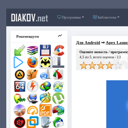
DIAKOV
.net
Программы
Библиотека
Рекомендуем
Для Android
⇒
Apex Launch
Оцените новость / программ
4,5
из 5, всего оценок -
13