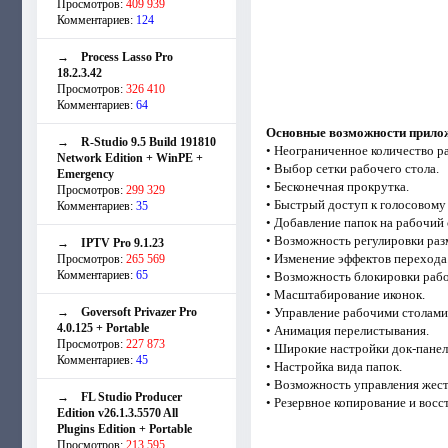
Просмотров:
409 939
Комментариев:
124
→
Process Lasso Pro
18.2.3.42
Просмотров:
326 410
Комментариев:
64
Основные возможности прило
→
R-Studio 9.5 Build 191810
• Неограниченное количество р
Network Edition + WinPE +
• Выбор сетки рабочего стола.
Emergency
• Бесконечная прокрутка.
Просмотров:
299 329
• Быстрый доступ к голосовом
Комментариев:
35
• Добавление папок на рабочий 
• Возможность регулировки раз
→
IPTV Pro 9.1.23
• Изменение эффектов перехода
Просмотров:
265 569
Комментариев:
65
• Возможность блокировки рабо
• Масштабирование иконок.
→
Goversoft Privazer Pro
• Управление рабочими столами
4.0.125 + Portable
• Анимация перелистывания.
Просмотров:
227 873
• Широкие настройки док-панел
Комментариев:
45
• Настройка вида папок.
• Возможность управления жест
→
FL Studio Producer
• Резервное копирование и восс
Edition v26.1.3.5570 All
Plugins Edition + Portable
Просмотров:
213 595