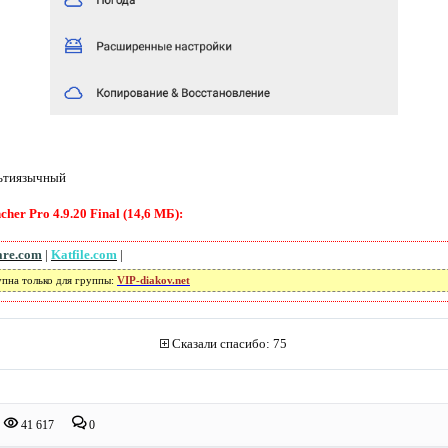
ьтиязычный
er Pro 4.9.20 Final (14,6 МБ):
are.com
|
Katfile.com
|
упна только для группы:
VIP-diakov.net
Сказали спасибо: 75
41 617
0