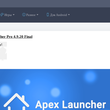
Игры
Разное
Для Android
er Pro 4.9.20 Final
у!