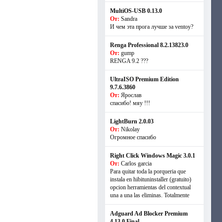
MultiOS-USB 0.13.0
От:
Sandra
И чем эта прога лучше за ventoy?
Renga Professional 8.2.13823.0
От:
gump
RENGA 9.2 ???
UltraISO Premium Edition
9.7.6.3860
От:
Ярослав
спасибо! мяу !!!
LightBurn 2.0.03
От:
Nikolay
Огромное спасибо
Right Click Windows Magic 3.0.1
От:
Carlos garcia
Para quitar toda la porqueria que
instala en hibituninstaller (gratuito)
opcion herramientas del contextual
una a una las eliminas. Totalmente
Adguard Ad Blocker Premium
4.13.0 Final