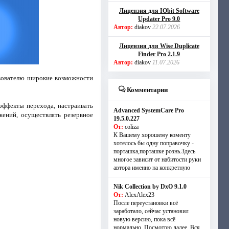
Лицензия для IObit Software
Updater Pro 9.0
Автор:
diakov
22.07.2026
Лицензия для Wise Duplicate
Finder Pro 2.1.9
Автор:
diakov
11.07.2026
ьзователю широкие возможности
Комментарии
 эффекты перехода, настраивать
Advanced SystemCare Pro
ений, осуществлять резервное
19.5.0.227
От:
coliza
К Вашему хорошему коменту
хотелось бы одну поправочку -
порташка,порташке рознь.Здесь
многое зависит от набитости руки
автора именно на конкретную
Nik Collection by DxO 9.1.0
От:
AlexAlex23
После переустановки всё
заработало, сейчас установил
новую версию, пока всё
нормально. Посмотрю далее. Вся