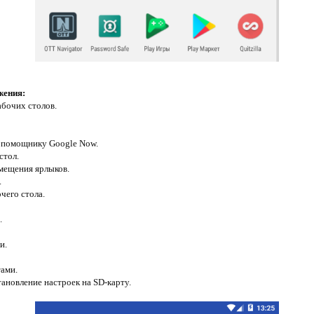
жения:
абочих столов.
у помощнику Google Now.
стол.
мещения ярлыков.
.
чего стола.
.
и.
ами.
тановление настроек на SD-карту.