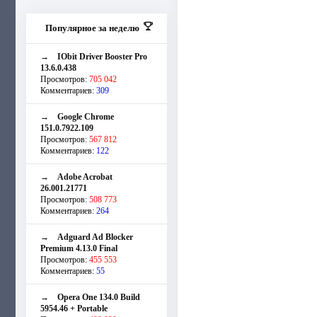
Популярное за неделю
→
IObit Driver Booster Pro
13.6.0.438
Просмотров:
705 042
Комментариев:
309
→
Google Chrome
151.0.7922.109
Просмотров:
567 812
Комментариев:
122
→
Adobe Acrobat
26.001.21771
Просмотров:
508 773
Комментариев:
264
→
Adguard Ad Blocker
Premium 4.13.0 Final
Просмотров:
455 553
Комментариев:
55
→
Opera One 134.0 Build
5954.46 + Portable