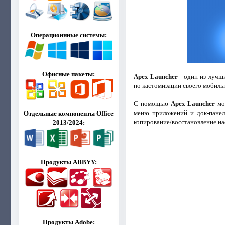
Операционнные системы:
Офисные пакеты:
Apex Launcher
- один из лучш
по кастомизации своего мобиль
С помощью
Apex Launcher
мож
меню приложений и док-панел
Отдельные компоненты Office
копирование/восстановление на
2013/2024:
Продукты ABBYY:
Продукты Adobe: