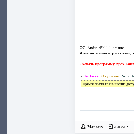
ОС:
Android™ 4.4 и выше
Язык интерфейса:
русский/мул
Скачать программу Apex Launch
с
Turbo.cc
|
Oxy name
|
Nitrofl
Прямая ссылка на скачивание дост
Mansory
26/03/2021