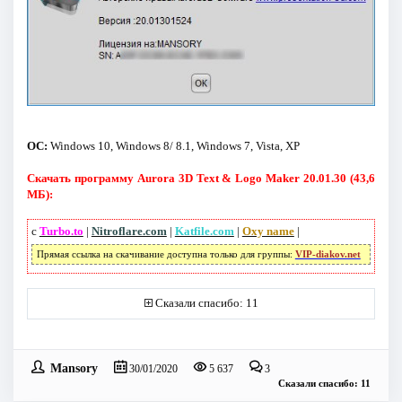
ОС:
Windows 10, Windows 8/ 8.1, Windows 7, Vista, XP
Скачать программу Aurora 3D Text & Logo Maker 20.01.30 (43,6
МБ):
с
Turbo.to
|
Nitroflare.com
|
Katfile.com
|
Oxy name
|
Прямая ссылка на скачивание доступна только для группы:
VIP-diakov.net
Сказали спасибо: 11
Mansory
30/01/2020
5 637
3
Сказали спасибо: 11