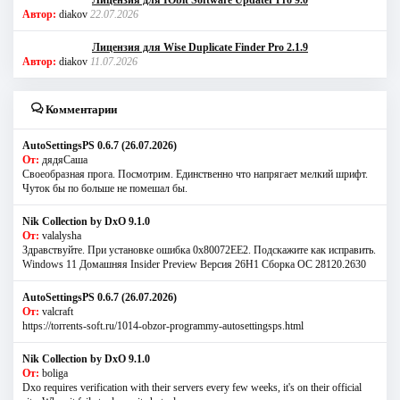
Автор:
diakov
22.07.2026
Лицензия для Wise Duplicate Finder Pro 2.1.9
Автор:
diakov
11.07.2026
Комментарии
AutoSettingsPS 0.6.7 (26.07.2026)
От:
дядяСаша
Своеобразная прога. Посмотрим. Единственно что напрягает мелкий шрифт.
Чуток бы по больше не помешал бы.
Nik Collection by DxO 9.1.0
От:
valalysha
Здравствуйте. При установке ошибка 0х80072EE2. Подскажите как исправить.
Windows 11 Домашняя Insider Preview Версия 26H1 Сборка ОС 28120.2630
AutoSettingsPS 0.6.7 (26.07.2026)
От:
valcraft
https://torrents-soft.ru/1014-obzor-programmy-autosettingsps.html
Nik Collection by DxO 9.1.0
От:
boliga
Dxo requires verification with their servers every few weeks, it's on their official