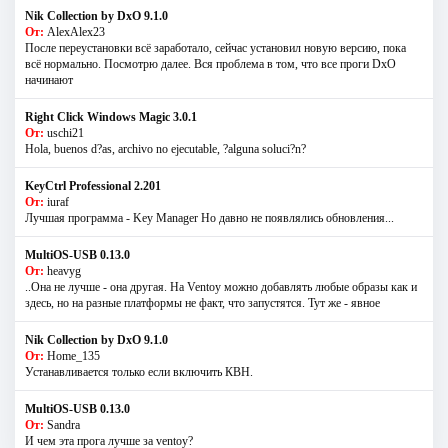
Nik Collection by DxO 9.1.0
От:
AlexAlex23
После переустановки всё заработало, сейчас установил новую версию, пока
всё нормально. Посмотрю далее. Вся проблема в том, что все проги DxO
начинают
Right Click Windows Magic 3.0.1
От:
uschi21
Hola, buenos d?as, archivo no ejecutable, ?alguna soluci?n?
KeyCtrl Professional 2.201
От:
iuraf
Лучшая программа - Key Manager Но давно не появлялись обновления...
MultiOS-USB 0.13.0
От:
heavyg
..Она не лучше - она другая. На Ventoy можно добавлять любые образы как и
здесь, но на разные платформы не факт, что запустятся. Тут же - явное
Nik Collection by DxO 9.1.0
От:
Home_135
Устанавливается только если включить КВН.
MultiOS-USB 0.13.0
От:
Sandra
И чем эта прога лучше за ventoy?