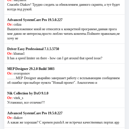
Спасибо Diakov! Трудно следить за обновлением данного скрипта, а тут будет
всегда под рукой.
Advanced SystemCare Pro 19.5.0.227
От:
coliza
Вышеизложенное мной не относится к конкретной программе,данная прога
мне давно не интересна,просто люблю читать коменты.Поймите правильно,не
хочу не
Driver Easy Professional 7.1.5.5750
От:
khanaa1
It has a speed limiter on there - how can I get around that speed issue?
MEP Designer 29.2.0 Build 5003
От:
svoroponov
..........MEP Designer аварийно завершает работу с всплывающим сообщением
об ошибке при выборе пункта "Новый проект". Аналогично и
Nik Collection by DxO 9.1.0
От:
vitek_s
Установил, все отлично!!!
Advanced SystemCare Pro 19.5.0.227
От:
diakov
А какая же хорошая? С времен punshА не встречал качественных портах app