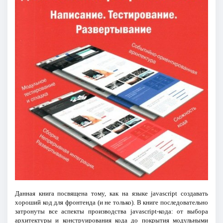
Данная книга посвящена тому, как на языке jаvascript создавать
хороший код для фронтенда (и не только). В книге последовательно
затронуты все аспекты производства jаvascript-кода: от выбора
архитектуры и конструи­рования кода до покрытия модульными