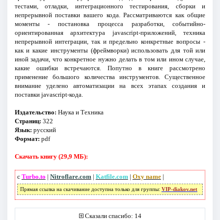
тестами, отладки, интеграционного тестирования, сборки и
непрерывной поставки вашего кода. Рассматривают­ся как общие
моменты - постановка процесса разработки, событийно-
ориентированная архитектура jаvascript-приложений, техника
непрерывной ин­теграции, так и предельно конкретные вопросы -
как и какие инструменты (фреймворки) использовать для той или
иной задачи, что конкретное нужно делать в том или ином случае,
какие ошибки встречаются. Попутно в книге рассмотрено
применение большого количества инструментов. Существен­ное
внимание уделено автоматизации на всех этапах создания и
поставки jаvascript-кода.
Издательство:
Наука и Техника
Страниц:
322
Язык:
русский
Формат:
pdf
Скачать книгу (29,9 МБ):
с
Turbo.to
|
Nitroflare.com
|
Katfile.com
|
Oxy name
|
Прямая ссылка на скачивание доступна только для группы:
VIP-diakov.net
Сказали спасибо: 14