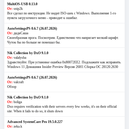
MultiOS-USB 0.13.0
От:
snip2k
Все сделал по инструкции. Не видит ISO-шек с Windows. Выполнение 1-го
пункта загрузочного меню - приводит к ошибке.
AutoSettingsPS 0.6.7 (26.07.2026)
От:
дядяСаша
Своеобразная прога. Посмотрим. Единственно что напрягает мелкий шрифт.
Чуток бы по больше не помешал бы.
Nik Collection by DxO 9.1.0
От:
valalysha
Здравствуйте. При установке ошибка 0х80072EE2. Подскажите как исправить.
Windows 11 Домашняя Insider Preview Версия 26H1 Сборка ОС 28120.2630
AutoSettingsPS 0.6.7 (26.07.2026)
От:
valcraft
Обзор
Nik Collection by DxO 9.1.0
От:
boliga
Dxo requires verification with their servers every few weeks, it's on their official
site. When it fails to do so, it shuts down
Advanced SystemCare Pro 19.5.0.227
От:
zeka.k