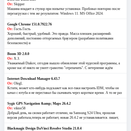
От:
Skipper
Машина впадает в ступор при попытке установки. Пробовал повторно после
перезагрузки с тем же результатом. Windows 11. MS Offiсe 2024.
Google Chrome 151.0.7922.76
От:
Гость Гость
Хороший, быстрый, удобный. Это правда. Масса плюшек расширений-
дополнений, постоянно отторгаемых браузером (разрабами политиками
безопасности) и
Boom 3D 2.0.0
От:
Х.З.
Уважаемый Diakov, сегодня вышло обновление этой чудесной программы, а
кроме вас её никто не умеет грамотно "отрепачить". С нетерпение ждём
Internet Download Manager 6.43.7
От:
OlegL
Кстати, может кто-нибудь подскажет как все-таки настроить IDM, чтобы он
качал с ютуба и не переставал бы скачивать через короткое время. А то не раз
Sygic GPS Navigation &amp; Maps 26.4.2
От:
viktor58
Добрый день, на сяоми работает отлично, на Samsung S24 Ultra, прошлая
версия работала,теперь не работает, новая 26.4.2 не устанавливается. пишет,
Blackmagic Design DaVinci Resolve Studio 21.0.4