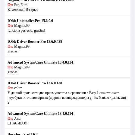
От:
Pro-Euro
Комментарий скрыт
IObit Uninstaller Pro 15.6.0.6
От:
Magnus99
funciona perfecto, gracias!
IObit Driver Booster Pro 13.6.0.438
От:
Magnus99
gracias
Advanced SystemCare Ultimate 18.4.0.114
От:
Magnus99
gracias!
IObit Driver Booster Pro 13.6.0.438
От:
coliza
У данной проги есть два преимущества в сравнении с Easy.1 она отличает
ноутбуки от стационарных (а дрова на видеоадаптеры у них бывают разными)
2
Advanced SystemCare Ultimate 18.4.0.114
От:
And
СПАСИБО!!
Dose for Excel 3.6.7