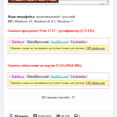
Язык интерфейса:
мультиязычный + русский
ОС:
Windows 10, Windows 8/ 8.1, Windows 7
Скачать программу Fritz 17.17 + русификатор (1,71 ГБ):
с
Turbo.cc
|
Nitroflare.com
|
Katfile.com
|
Up-load.io
|
Прямая ссылка на скачивание доступна только для группы:
VIP-diakov.net
Скачать обновление до версии 17.24 (284,6 МБ):
с
Turbo.cc
|
Nitroflare.com
|
Katfile.com
|
Up-load.io
|
Прямая ссылка на скачивание доступна только для группы:
VIP-diakov.net
Сказали спасибо: 37
Mansory
31/03/2021
39 320
2