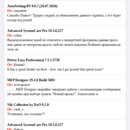
AutoSettingsPS 0.6.7 (26.07.2026)
От:
sanyateee
Спасибо Diakov! Трудно следить за обновлением данного скрипта, а тут будет
всегда под рукой.
Advanced SystemCare Pro 19.5.0.227
От:
coliza
Вышеизложенное мной не относится к конкретной программе,данная прога
мне давно не интересна,просто люблю читать коменты.Поймите правильно,не
хочу не
Driver Easy Professional 7.1.5.5750
От:
khanaa1
It has a speed limiter on there - how can I get around that speed issue?
MEP Designer 29.2.0 Build 5003
От:
svoroponov
..........MEP Designer аварийно завершает работу с всплывающим сообщением
об ошибке при выборе пункта "Новый проект". Аналогично и
Nik Collection by DxO 9.1.0
От:
vitek_s
Установил, все отлично!!!
Advanced SystemCare Pro 19.5.0.227
От:
diakov