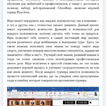
обучения для любителей и профессионалов, а также с доступом к
полному набору веб-приложений ChessBase, включая игровой
сервер Playchess.
Игра может порадовать как заядлых шахматистов, так и новичков –
и тех и других она с точностью сможет заманить. Данный проект
имеет огромнейшее количество функций и возможностей для
каждого пользователя, поэтому скучать тебе точно не придется.
Игра позволяет тебе попасть в самый настоящий мир шахмат,
изучая различного рода комбинации и выигрывая туры. Здесь ты
смело можешь пополнить свои знания по поводу такого вида
спорта, умственно покоряя многочисленных оппонентов, задавая им
знаменитое «Шах и мат!». Улучшай свой знания, развивай навыки и
тогда ты точно сможешь стать непобедимым профессионалом
своего дела. Игра исполнена в простой стилистике, но это только
дополняет игровой процесс и улучшает сосредоточенность на том
или ином моменте. После каждого турнира имеется возможность
провести тактический анализ, где ты увидишь свои пропущенные
ходы и ошибки, которые совершал на протяжении турнира.