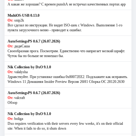
А какая же хорошая? С времен punshА не встречал качественных портах app
MultiOS-USB 0.13.0
От:
snip2k
Все сделал по инструкции. Не видит ISO-шек с Windows. Выполнение 1-го
пункта загрузочного меню - приводит к ошибке.
AutoSettingsPS 0.6.7 (26.07.2026)
От:
дядяСаша
Своеобразная прога. Посмотрим. Единственно что напрягает мелкий шрифт.
Чуток бы по больше не помешал бы.
Nik Collection by DxO 9.1.0
От:
valalysha
Здравствуйте. При установке ошибка 0х80072EE2. Подскажите как исправить.
Windows 11 Домашняя Insider Preview Версия 26H1 Сборка ОС 28120.2630
AutoSettingsPS 0.6.7 (26.07.2026)
От:
valcraft
Обзор
Nik Collection by DxO 9.1.0
От:
boliga
Dxo requires verification with their servers every few weeks, it's on their official
site. When it fails to do so, it shuts down