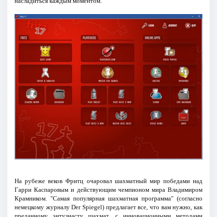
насладиться каждым моментом.
На рубеже веков Фритц очаровал шахматный мир победами над
Гарри Каспаровым и действующим чемпионом мира Владимиром
Крамником. "Самая популярная шахматная программа" (согласно
немецкому журналу Der Spiegel) предлагает все, что вам нужно, как
преданному энтузиасту шахмат, с инновационными методами