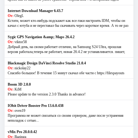
Internet Download Manager 6.43.7
От:
OlegL
Кстати, может кто-нибудь подскажет как все-таки настроить IDM, чтобы он
качал с ютуба и не переставал бы скачивать через короткое время. А то не раз
Sygic GPS Navigation &amp; Maps 26.4.2
От:
viktor58
Добрый день, на сяоми работает отлично, на Samsung S24 Ultra, прошлая
версия работала,теперь не работает, новая 26.4.2 не устанавливается. пишет,
Blackmagic Design DaVinci Resolve Studio 21.0.4
От:
nickolay22
Спасибо большое! В течение 15 минут скачал обе части с https://filespayouts
Boom 3D 2.0.0
От:
KiM
Please update to the version 2.3.0 Thanks in advance!
IObit Driver Booster Pro 13.6.0.438
От:
oven19
Программа не может связаться со своим сервером, даже после устранения
неполадок с сетью...
vMix Pro 28.0.0.42
От:
Bazinga