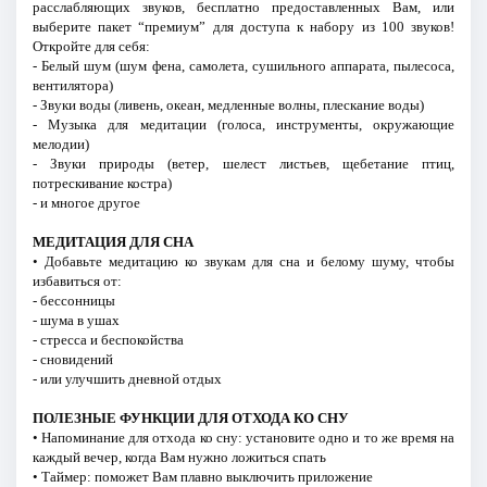
расслабляющих звуков, бесплатно предоставленных Вам, или
выберите пакет “премиум” для доступа к набору из 100 звуков!
Откройте для себя:
- Белый шум (шум фена, самолета, сушильного аппарата, пылесоса,
вентилятора)
- Звуки воды (ливень, океан, медленные волны, плескание воды)
- Музыка для медитации (голоса, инструменты, окружающие
мелодии)
- Звуки природы (ветер, шелест листьев, щебетание птиц,
потрескивание костра)
- и многое другое
МЕДИТАЦИЯ ДЛЯ СНА
• Добавьте медитацию ко звукам для сна и белому шуму, чтобы
избавиться от:
- бессонницы
- шума в ушах
- стресса и беспокойства
- сновидений
- или улучшить дневной отдых
ПОЛЕЗНЫЕ ФУНКЦИИ ДЛЯ ОТХОДА КО СНУ
• Напоминание для отхода ко сну: установите одно и то же время на
каждый вечер, когда Вам нужно ложиться спать
• Таймер: поможет Вам плавно выключить приложение