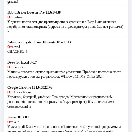
gracias!
IObit Driver Booster Pro 13.6.0.438
От:
coliza
У данной проги есть два преимущества в сравнении с Easy.1 она отличает
ноутбуки от стационарных (а дрова на видеоадаптеры у них бывают разными)
2
Advanced SystemCare Ultimate 18.4.0.114
От:
And
СПАСИБО!!
Dose for Excel 3.6.7
От:
Skipper
Машина впадает в ступор при попытке установки. Пробовал повторно после
перезагрузки с тем же результатом. Windows 11. MS Offiсe 2024.
Google Chrome 151.0.7922.76
От:
Гость Гость
Хороший, быстрый, удобный. Это правда. Масса плюшек расширений-
дополнений, постоянно отторгаемых браузером (разрабами политиками
безопасности) и
Boom 3D 2.0.0
От:
Х.З.
Уважаемый Diakov, сегодня вышло обновление этой чудесной программы, а
кроме вас её никто не умеет грамотно "отрепачить". С нетерпение ждём