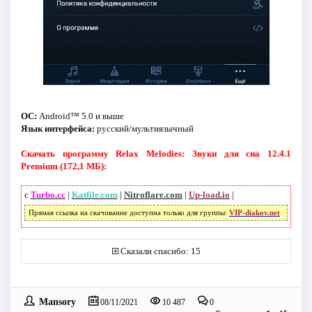
ОС:
Android™ 5.0 и выше
Язык интерфейса:
русский/мультиязычный
Скачать программу Relax Melodies: Звуки для сна 12.4.1
Premium (172,1 МБ):
с
Turbo.cc
|
Katfile.com
|
Nitroflare.com
|
Up-load.io
|
Прямая ссылка на скачивание доступна только для группы:
VIP-diakov.net
Сказали спасибо: 15
Mansory
08/11/2021
10 487
0