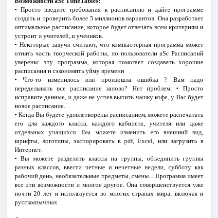
Возможности aSc TimeTables:
• Просто введите требования к расписанию и дайте программе
создать и проверить более 5 миллионов вариантов. Она разработает
оптимальное расписание, которое будет отвечать всем критериям и
устроит и учителей, и учеников.
• Некоторые завучи считают, что компьютерная программа может
отнять часть творческой работы, но пользователи aSc Расписаний
уверены: эту программа, которая помогает создавать хорошие
расписания и сэкономить уйму времени
• Что-то изменилось или произошла ошибка ? Вам надо
переделывать все расписание заново? Нет проблем. • Просто
исправите данные, и даже не успев выпить чашку кофе, у Вас будет
новое расписание.
• Когда Вы будете удовлетворены расписанием, можете распечатать
его для каждого класса, каждого кабинета, учителя или даже
отдельных учащихся. Вы можете изменить его внешний вид,
шрифты, логотипы, экспорировать в pdf, Excel, или загрузить в
Интернет.
• Вы можете разделить классы на группы, объединить группы
разных классов, ввести четные и нечетные недели, субботу как
рабочий день, необязательные предметы, смены... Программа имеет
все эти возможности и многое другое. Она совершенствуется уже
почти 20 лет и используется во многих странах мира, включая и
русскоязычных.