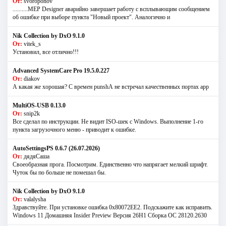
От:
svoroponov
..........MEP Designer аварийно завершает работу с всплывающим сообщением
об ошибке при выборе пункта "Новый проект". Аналогично и
Nik Collection by DxO 9.1.0
От:
vitek_s
Установил, все отлично!!!
Advanced SystemCare Pro 19.5.0.227
От:
diakov
А какая же хорошая? С времен punshА не встречал качественных портах app
MultiOS-USB 0.13.0
От:
snip2k
Все сделал по инструкции. Не видит ISO-шек с Windows. Выполнение 1-го
пункта загрузочного меню - приводит к ошибке.
AutoSettingsPS 0.6.7 (26.07.2026)
От:
дядяСаша
Своеобразная прога. Посмотрим. Единственно что напрягает мелкий шрифт.
Чуток бы по больше не помешал бы.
Nik Collection by DxO 9.1.0
От:
valalysha
Здравствуйте. При установке ошибка 0х80072EE2. Подскажите как исправить.
Windows 11 Домашняя Insider Preview Версия 26H1 Сборка ОС 28120.2630