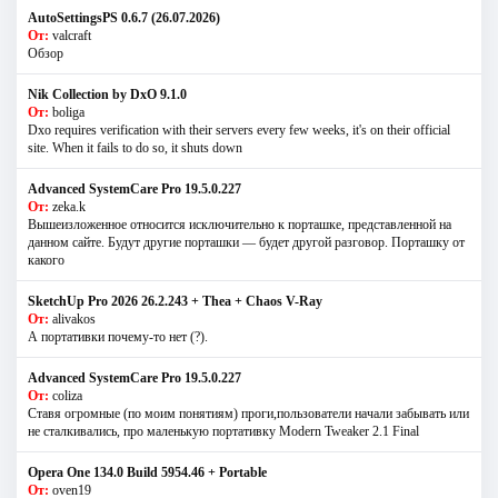
AutoSettingsPS 0.6.7 (26.07.2026)
От:
valcraft
Обзор
Nik Collection by DxO 9.1.0
От:
boliga
Dxo requires verification with their servers every few weeks, it's on their official
site. When it fails to do so, it shuts down
Advanced SystemCare Pro 19.5.0.227
От:
zeka.k
Вышеизложенное относится исключительно к порташке, представленной на
данном сайте. Будут другие порташки — будет другой разговор. Порташку от
какого
SketchUp Pro 2026 26.2.243 + Thea + Chaos V-Ray
От:
alivakos
А портативки почему-то нет (?).
Advanced SystemCare Pro 19.5.0.227
От:
coliza
Ставя огромные (по моим понятиям) проги,пользователи начали забывать или
не сталкивались, про маленькую портативку Modern Tweaker 2.1 Final
Opera One 134.0 Build 5954.46 + Portable
От:
oven19