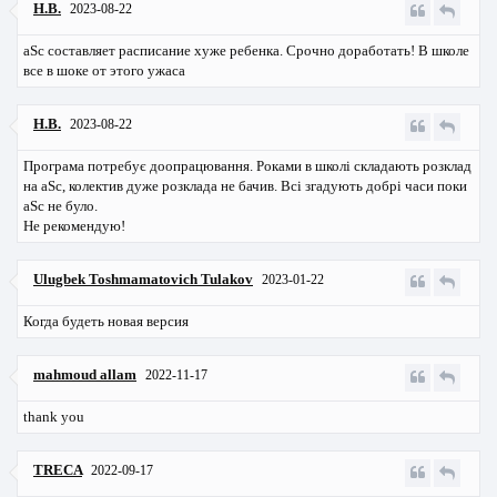
Н.В.
2023-08-22
aSc составляет расписание хуже ребенка. Срочно доработать! В школе
все в шоке от этого ужаса
Н.В.
2023-08-22
Програма потребує доопрацювання. Роками в школі складають розклад
на aSc, колектив дуже розклада не бачив. Всі згадують добрі часи поки
aSc не було.
Не рекомендую!
Ulugbek Toshmamatovich Tulakov
2023-01-22
Когда будеть новая версия
mahmoud allam
2022-11-17
thank you
TRECA
2022-09-17