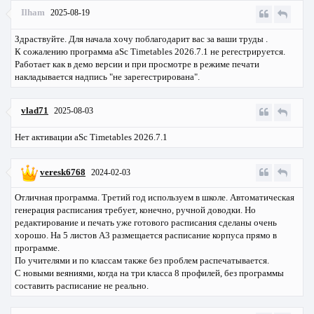
Ilham
2025-08-19
Здраствуйте. Для начала хочу поблагодарит вас за ваши труды .
К сожалению программа aSc Timetables 2026.7.1 не регестрируется.
Работает как в демо версии и при просмотре в режиме печати
накладывается надпись "не зарегестрирована".
vlad71
2025-08-03
Нет активации aSc Timetables 2026.7.1
veresk6768
2024-02-03
Отличная программа. Третий год используем в школе. Автоматическая
генерация расписания требует, конечно, ручной доводки. Но
редактирование и печать уже готового расписания сделаны очень
хорошо. На 5 листов А3 размещается расписание корпуса прямо в
программе.
По учителями и по классам также без проблем распечатывается.
С новыми веяниями, когда на три класса 8 профилей, без программы
составить расписание не реально.