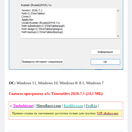
ОС:
Windows 11, Windows 10, Windows 8/ 8.1, Windows 7
Скачать программу aSc Timetables 2026.7.1 (24,1 МБ):
с
Turbobit.net
|
Nitroflare.com
|
Katfile.com
|
Frdl.io
|
Прямая ссылка на скачивание доступна только для группы:
VIP-diakov.net