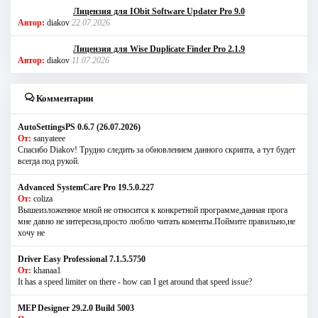
Лицензия для IObit Software Updater Pro 9.0
Автор:
diakov
22.07.2026
Лицензия для Wise Duplicate Finder Pro 2.1.9
Автор:
diakov
11.07.2026
Комментарии
AutoSettingsPS 0.6.7 (26.07.2026)
От:
sanyateee
Спасибо Diakov! Трудно следить за обновлением данного скрипта, а тут будет
всегда под рукой.
Advanced SystemCare Pro 19.5.0.227
От:
coliza
Вышеизложенное мной не относится к конкретной программе,данная прога
мне давно не интересна,просто люблю читать коменты.Поймите правильно,не
хочу не
Driver Easy Professional 7.1.5.5750
От:
khanaa1
It has a speed limiter on there - how can I get around that speed issue?
MEP Designer 29.2.0 Build 5003