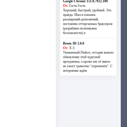
Google Chrome 151.0.7922.109
От:
Гость Гость
Хороший, быстрый, удобный. Это
правда. Масса плюшек
расширений-дополнений,
постоянно отторгаемых браузером
(разрабами политиками
безопасности) и
Boom 3D 2.0.0
От:
Х.З.
Уважаемый Diakov, сегодня вышло
обновление этой чудесной
программы, а кроме вас её никто
не умеет грамотно "отрепачить". С
нетерпение ждём