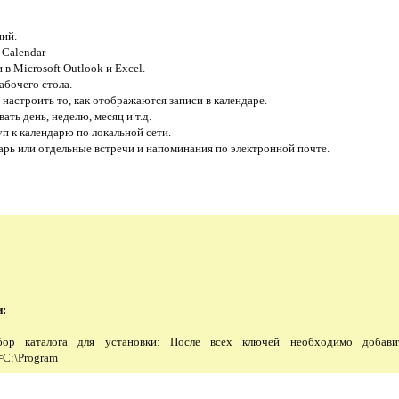
ий.
 Calendar
в Microsoft Outlook и Excel.
абочего стола.
астроить то, как отображаются записи в календаре.
ть день, неделю, месяц и т.д.
п к календарю по локальной сети.
арь или отдельные встречи и напоминания по электронной почте.
и:
ор каталога для установки: После всех ключей необходимо добав
=C:\Program