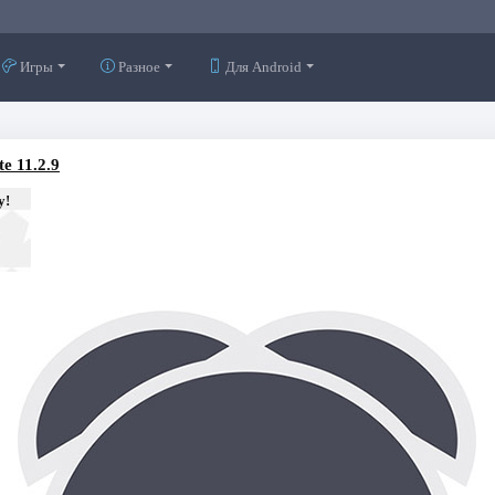
Игры
Разное
Для Android
e 11.2.9
у!