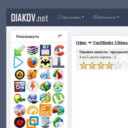
DIAKOV
.net
Программы
Библиотека
Рекомендуем
Офис
⇒
VueMinder Ultimat
Оцените новость / программ
4
из 5, всего оценок -
2