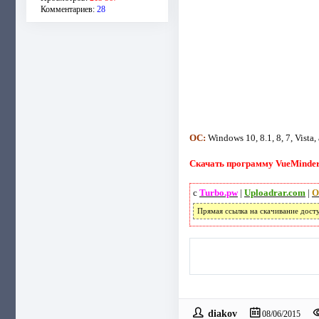
Комментариев:
28
ОС:
Windows 10, 8.1, 8, 7, Vista,
Скачать программу VueMinder U
с
Turbo.pw
|
Uploadrar.com
|
O
Прямая ссылка на скачивание дост
diakov
08/06/2015