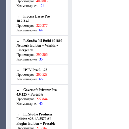
Просмотров:
409 803
Комментариев:
124
→
Process Lasso Pro
18.2.3.42
Просмотров:
326 377
Комментариев:
64
→
R-Studio 9.5 Build 191810
Network Edition + WinPE +
Emergency
Просмотров:
299 306
Комментариев:
35
→
IPTV Pro 9.1.23
Просмотров:
265 528
Комментариев:
65
→
Goversoft Privazer Pro
4.0.125 + Portable
Просмотров:
227 844
Комментариев:
45
→
FL Studio Producer
Edition v26.1.3.5570 All
Plugins Edition + Portable
Просмотров:
213 567