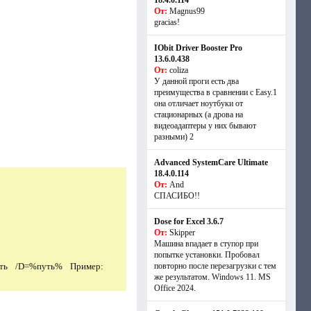
18.4.0.114
От:
Magnus99
gracias!
IObit Driver Booster Pro
13.6.0.438
От:
coliza
У данной проги есть два
преимущества в сравнении с Easy.1
она отличает ноутбуки от
стационарных (а дрова на
видеоадаптеры у них бывают
разными) 2
Advanced SystemCare Ultimate
18.4.0.114
От:
And
СПАСИБО!!
Dose for Excel 3.6.7
От:
Skipper
Машина впадает в ступор при
попытке установки. Пробовал
ить /D=%путь% Пример:
повторно после перезагрузки с тем
же результатом. Windows 11. MS
Offiсe 2024.