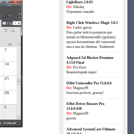
LightBurn 2.0.03
От:
Nikolay
Огромное спасибо
Right Click Windows Magic 3.0.1
От:
Carlos garcia
Para quitar toda la porqueria que
instala en hibituninstaller (gratuito)
opcion herramientas del contextual
una a una las eliminas. Totalmente
Adguard Ad Blocker Premium
4.13.0 Final
От:
Pro-Euro
Комментарий скрыт
IObit Uninstaller Pro 15.6.0.6
От:
Magnus99
funciona perfecto, gracias!
IObit Driver Booster Pro
13.6.0.438
От:
Magnus99
gracias
Advanced SystemCare Ultimate