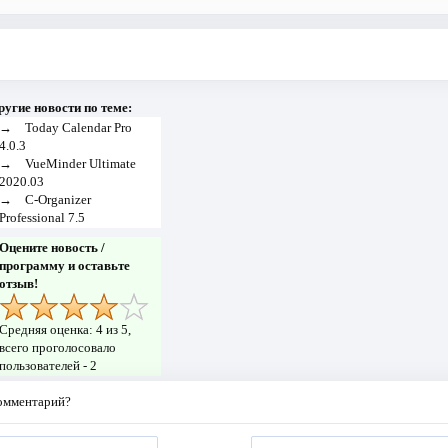
ругие новости по теме:
→
Today Calendar Pro
4.0.3
→
VueMinder Ultimate
2020.03
→
C-Organizer
Professional 7.5
Оцените новость /
программу и оставьте
отзыв!
Средняя оценка:
4
из 5,
всего проголосовало
пользователей -
2
комментарий?