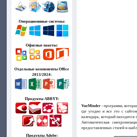
Операционнные системы:
Офисные пакеты:
Отдельные компоненты Office
2013/2024:
Продукты ABBYY:
VueMinder
- программа, котора
где угодно и все это с сайто
календарь, который находится 
Автоматическая синхронизац
предоставленных стилей и шабл
Продукты Adobe: