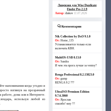
Лицензия для Wise Duplicate
Finder Pro 2.1.9
Автор:
diakov
11.07.2026
Комментарии
Nik Collection by DxO 9.1.0
От:
Home_135
Устанавливается только если
включить КВН.
MultiOS-USB 0.13.0
От:
Sandra
И чем эта прога лучше за ventoy?
Renga Professional 8.2.13823.0
От:
gump
RENGA 9.2 ???
йте напоминания когда угодно и
просто взглянув на прозрачный
UltraISO Premium Edition
 работе, дома или в Интернете.
9.7.6.3860
лендарь, используя любой из
От:
Ярослав
.
спасибо! мяу !!!