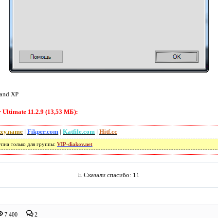
 and XP
ltimate 11.2.9 (13,53 МБ):
xy.name
|
Fikper.com
|
Katfile.com
|
Hitf.cc
упна только для группы:
VIP-diakov.net
Сказали спасибо: 11
7 400
2