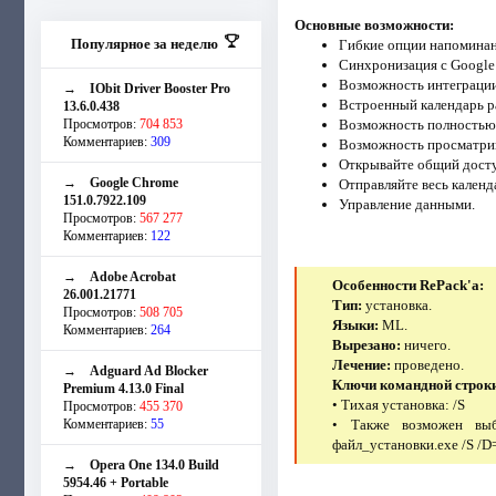
Основные возможности:
Популярное за неделю
Гибкие опции напоминан
Синхронизация с Google
Возможность интеграции 
→
IObit Driver Booster Pro
Встроенный календарь р
13.6.0.438
Просмотров:
704 853
Возможность полностью н
Комментариев:
309
Возможность просматрива
Открывайте общий досту
→
Google Chrome
Отправляйте весь календ
151.0.7922.109
Управление данными.
Просмотров:
567 277
Комментариев:
122
→
Adobe Acrobat
Особенности RePack'a:
26.001.21771
Тип:
установка.
Просмотров:
508 705
Языки:
ML.
Комментариев:
264
Вырезано:
ничего.
Лечение:
проведено.
→
Adguard Ad Blocker
Ключи командной строк
Premium 4.13.0 Final
• Тихая установка: /S
Просмотров:
455 370
Комментариев:
55
• Также возможен выб
файл_установки.exe /S /D
→
Opera One 134.0 Build
5954.46 + Portable