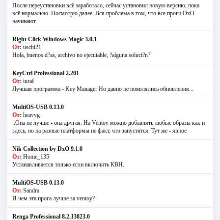
После переустановки всё заработало, сейчас установил новую версию, пока
всё нормально. Посмотрю далее. Вся проблема в том, что все проги DxO
начинают
Right Click Windows Magic 3.0.1
От:
uschi21
Hola, buenos d?as, archivo no ejecutable, ?alguna soluci?n?
KeyCtrl Professional 2.201
От:
iuraf
Лучшая программа - Key Manager Но давно не появлялись обновления...
MultiOS-USB 0.13.0
От:
heavyg
..Она не лучше - она другая. На Ventoy можно добавлять любые образы как и
здесь, но на разные платформы не факт, что запустятся. Тут же - явное
Nik Collection by DxO 9.1.0
От:
Home_135
Устанавливается только если включить КВН.
MultiOS-USB 0.13.0
От:
Sandra
И чем эта прога лучше за ventoy?
Renga Professional 8.2.13823.0