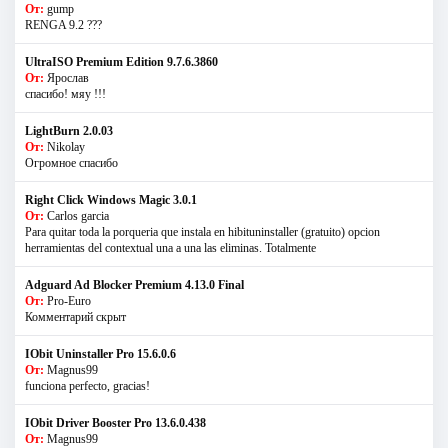
От:
gump
RENGA 9.2 ???
UltraISO Premium Edition 9.7.6.3860
От:
Ярослав
спасибо! мяу !!!
LightBurn 2.0.03
От:
Nikolay
Огромное спасибо
Right Click Windows Magic 3.0.1
От:
Carlos garcia
Para quitar toda la porqueria que instala en hibituninstaller (gratuito) opcion
herramientas del contextual una a una las eliminas. Totalmente
Adguard Ad Blocker Premium 4.13.0 Final
От:
Pro-Euro
Комментарий скрыт
IObit Uninstaller Pro 15.6.0.6
От:
Magnus99
funciona perfecto, gracias!
IObit Driver Booster Pro 13.6.0.438
От:
Magnus99