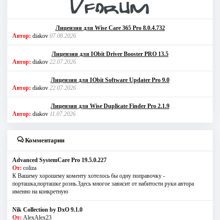
Лицензия для Wise Care 365 Pro 8.0.4.732
Автор:
diakov
07.08.2026
Лицензия для IObit Driver Booster PRO 13.5
Автор:
diakov
22.07.2026
Лицензия для IObit Software Updater Pro 9.0
Автор:
diakov
22.07.2026
Лицензия для Wise Duplicate Finder Pro 2.1.9
Автор:
diakov
11.07.2026
Комментарии
Advanced SystemCare Pro 19.5.0.227
От:
coliza
К Вашему хорошему коменту хотелось бы одну поправочку -
порташка,порташке рознь.Здесь многое зависит от набитости руки автора
именно на конкретную
Nik Collection by DxO 9.1.0
От:
AlexAlex23