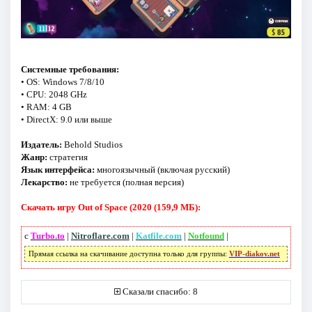
Системные требования:
• OS: Windows 7/8/10
• CPU: 2048 GHz
• RAM: 4 GB
• DirectX: 9.0 или выше
Издатель:
Behold Studios
Жанр:
стратегия
Язык интерфейса:
многоязычный (включая русский)
Лекарство:
не требуется (полная версия)
Скачать игру Out of Space (2020 (159,9 МБ):
с
Turbo.to
|
Nitroflare.com
|
Katfile.com
|
Notfound
|
Прямая ссылка на скачивание доступна только для группы:
VIP-diakov.net
Сказали спасибо: 8