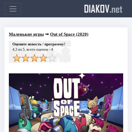
DIAKOV
.net
Маленькие игры
⇒
Out of Space (2020)
Оцените новость / программу!
4,3
из 5, всего оценок -
4