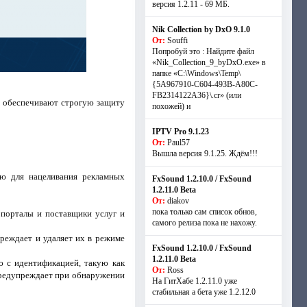
версия 1.2.11 - 69 МБ.
Nik Collection by DxO 9.1.0
От:
Souffi
Попробуй это : Найдите файл
«Nik_Collection_9_byDxO.exe» в
папке «C:\Windows\Temp\
{5A967910-C604-493B-A80C-
FB2314122A36}\.cr» (или
ые обеспечивают строгую защиту
похожей) и
IPTV Pro 9.1.23
От:
Paul57
Вышла версия 9.1.25. Ждём!!!
ую для нацеливания рекламных
FxSound 1.2.10.0 / FxSound
1.2.11.0 Beta
От:
diakov
пока только сам список обнов,
, порталы и поставщики услуг и
самого релиза пока не нахожу.
преждает и удаляет их в режиме
FxSound 1.2.10.0 / FxSound
1.2.11.0 Beta
ю с идентификацией, такую как
От:
Ross
м предупреждает при обнаружении
На ГитХабе 1.2.11.0 уже
стабильная а бета уже 1.2.12.0