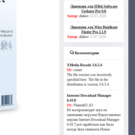
Лицензия для IObit Software
Updater Pro 9.0
Автор:
diakov
22.07.2026
Лицензия для Wise Duplicate
Finder Pro 2.1.9
Автор:
diakov
11.07.2026
Комментарии
XMedia Recode 3.6.3.4
От:
coiner
The file version was incorrectly
specified here. The file in the
distribution is version 3.6.3.4.
Internet Download Manager
6.43.8
От:
Planeta63_63
Не воспроизводит звук по
окончании загрузки.Переустановил
версию Internet Download Manager
6.43.7,всё заработало как было
всегда.Звук появился.Новое