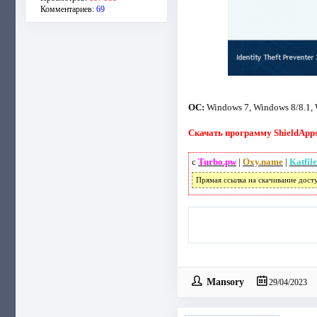
Комментариев:
69
ОС:
Windows 7, Windows 8/8.1,
Скачать программу ShieldApps I
с
Turbo.pw
|
Oxy.name
|
Katfil
Прямая ссылка на скачивание дост
Mansory
29/04/2023