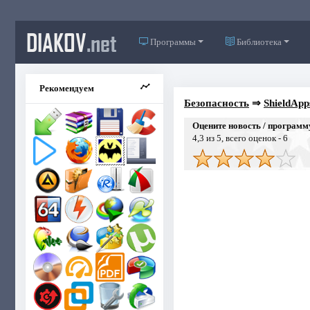
DIAKOV
.net
Программы
Библиотека
Рекомендуем
Безопасность
⇒
ShieldApps
Оцените новость / программ
4,3
из 5, всего оценок -
6