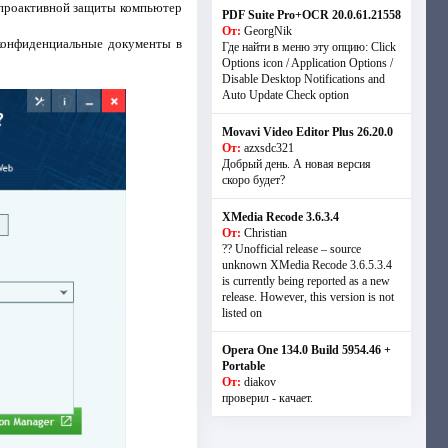
и проактивной защиты компьютер
PDF Suite Pro+OCR 20.0.61.21558
От:
GeorgNik
е конфиденциальные документы в
Где найти в меню эту опцию: Click
Options icon / Application Options /
Disable Desktop Notifications and
Auto Update Check option
Movavi Video Editor Plus 26.20.0
От:
azxsdc321
Добрый день. А новая версия
скоро будет?
XMedia Recode 3.6.3.4
От:
Christian
?? Unofficial release – source
unknown XMedia Recode 3.6.5.3.4
is currently being reported as a new
release. However, this version is not
listed on
Opera One 134.0 Build 5954.46 +
Portable
От:
diakov
проверил - качает.