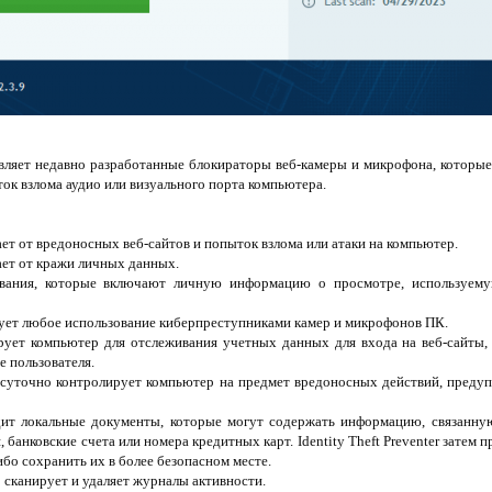
ставляет недавно разработанные блокираторы веб-камеры и микрофона, котор
ок взлома аудио или визуального порта компьютера.
ищает от вредоносных веб-сайтов и попыток взлома или атаки на компьютер.
щает от кражи личных данных.
ивания, которые включают личную информацию о просмотре, используем
кирует любое использование киберпреступниками камер и микрофонов ПК.
анирует компьютер для отслеживания учетных данных для входа на веб-сайты
е пользователя.
углосуточно контролирует компьютер на предмет вредоносных действий, преду
аходит локальные документы, которые могут содержать информацию, связанну
 банковские счета или номера кредитных карт. Identity Theft Preventer зате
либо сохранить их в более безопасном месте.
око сканирует и удаляет журналы активности.