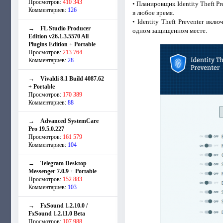
Просмотров:
410 343
• Планировщик Identity Theft 
Комментариев:
126
в любое время.
• Identity Theft Preventer вк
→
FL Studio Producer
одном защищенном месте.
Edition v26.1.3.5570 All
Plugins Edition + Portable
Просмотров:
213 764
Комментариев:
28
→
Vivaldi 8.1 Build 4087.62
+ Portable
Просмотров:
170 389
Комментариев:
88
→
Advanced SystemCare
Pro 19.5.0.227
Просмотров:
161 579
Комментариев:
104
→
Telegram Desktop
Messenger 7.0.9 + Portable
Просмотров:
152 883
Комментариев:
103
→
FxSound 1.2.10.0 /
FxSound 1.2.11.0 Beta
Просмотров:
107 988