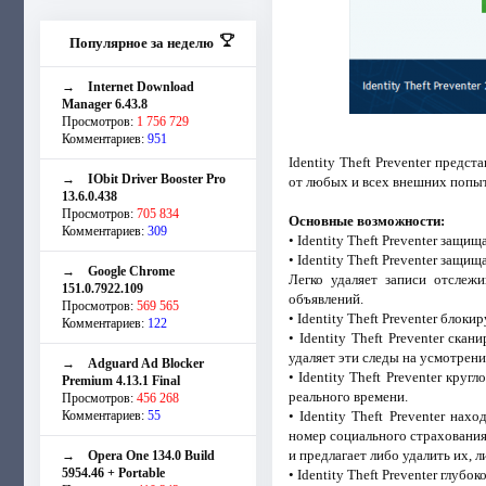
Популярное за неделю
→
Internet Download
Manager 6.43.8
Просмотров:
1 756 729
Комментариев:
951
Identity Theft Preventer пред
→
IObit Driver Booster Pro
от любых и всех внешних попыт
13.6.0.438
Просмотров:
705 834
Основные возможности:
Комментариев:
309
• Identity Theft Preventer защ
• Identity Theft Preventer защи
→
Google Chrome
Легко удаляет записи отслеж
151.0.7922.109
объявлений.
Просмотров:
569 565
• Identity Theft Preventer бло
Комментариев:
122
• Identity Theft Preventer ск
удаляет эти следы на усмотрени
→
Adguard Ad Blocker
• Identity Theft Preventer кр
Premium 4.13.1 Final
реального времени.
Просмотров:
456 268
Комментариев:
55
• Identity Theft Preventer н
номер социального страхования,
и предлагает либо удалить их, 
→
Opera One 134.0 Build
5954.46 + Portable
• Identity Theft Preventer глуб