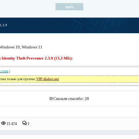
 Windows 10, Windows 11
dentity Theft Preventer 2.3.9 (15,3 МБ):
e.com
|
упна только для группы:
VIP-diakov.net
Сказали спасибо: 28
15 474
1