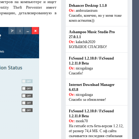
аметров на компьютере и ищет
Dehancer Desktop 1.1.0
tity Theft Preventer имеет
От:
ambroziastrum
ормацию, детализированную в
Спасибо, конечно, но у меня тоже
комп-астматик))
Ashampoo Music Studio Pro
27.0.1.1
От:
kalachik2020
БОЛЬШОЕ СПАСИБО!
FxSound 1.2.10.0 / FxSound
1.2.11.0 Beta
От:
nicogalzaga
Спасибо!
Internet Download Manager
6.43.8
От:
nicogalzaga
Спасибо за обновление!
FxSound 1.2.10.0 / FxSound
1.2.11.0 Beta
От:
monk70
На гитхабе есть бета-версия 1.2.12,
её размер 74,4 МБ. С оф.сайта
скачивается последняя стабильная