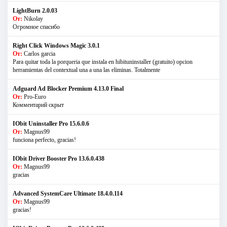
LightBurn 2.0.03
От:
Nikolay
Огромное спасибо
Right Click Windows Magic 3.0.1
От:
Carlos garcia
Para quitar toda la porqueria que instala en hibituninstaller (gratuito) opcion
herramientas del contextual una a una las eliminas. Totalmente
Adguard Ad Blocker Premium 4.13.0 Final
От:
Pro-Euro
Комментарий скрыт
IObit Uninstaller Pro 15.6.0.6
От:
Magnus99
funciona perfecto, gracias!
IObit Driver Booster Pro 13.6.0.438
От:
Magnus99
gracias
Advanced SystemCare Ultimate 18.4.0.114
От:
Magnus99
gracias!