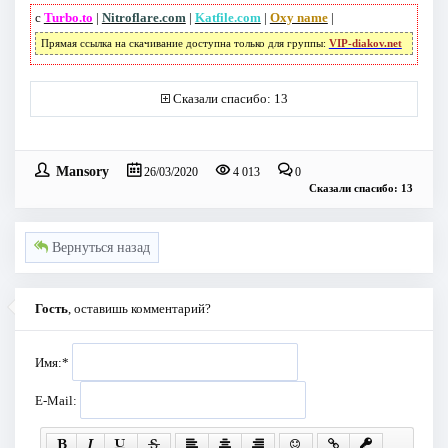
с
Turbo.to
|
Nitroflare.com
|
Katfile.com
|
Oxy name
|
Прямая ссылка на скачивание доступна только для группы:
VIP-diakov.net
Сказали спасибо: 13
Mansory
26/03/2020
4 013
0
Сказали спасибо: 13
Вернуться назад
Гость
, оставишь комментарий?
Имя:
*
E-Mail: