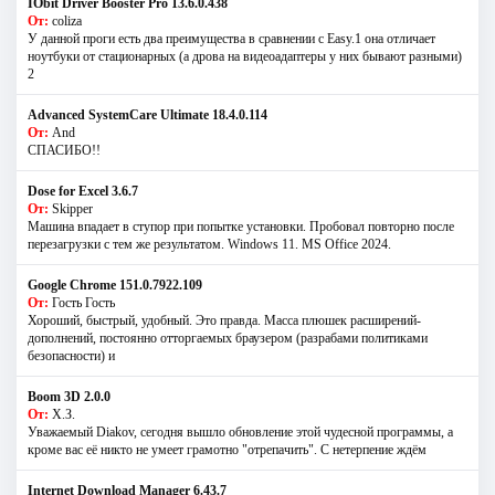
IObit Driver Booster Pro 13.6.0.438
От:
coliza
У данной проги есть два преимущества в сравнении с Easy.1 она отличает
ноутбуки от стационарных (а дрова на видеоадаптеры у них бывают разными)
2
Advanced SystemCare Ultimate 18.4.0.114
От:
And
СПАСИБО!!
Dose for Excel 3.6.7
От:
Skipper
Машина впадает в ступор при попытке установки. Пробовал повторно после
перезагрузки с тем же результатом. Windows 11. MS Offiсe 2024.
Google Chrome 151.0.7922.109
От:
Гость Гость
Хороший, быстрый, удобный. Это правда. Масса плюшек расширений-
дополнений, постоянно отторгаемых браузером (разрабами политиками
безопасности) и
Boom 3D 2.0.0
От:
Х.З.
Уважаемый Diakov, сегодня вышло обновление этой чудесной программы, а
кроме вас её никто не умеет грамотно "отрепачить". С нетерпение ждём
Internet Download Manager 6.43.7