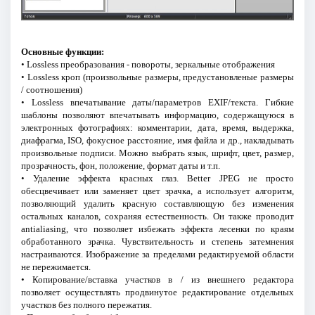
Основные функции:
• Lossless преобразования - повороты, зеркальные отображения
• Lossless кроп (произвольные размеры, предустановленые размеры
/ соотношения)
• Lossless впечатывание даты/параметров EXIF/текста. Гибкие
шаблоны позволяют впечатывать информацию, содержащуюся в
электронных фотографиях: комментарии, дата, время, выдержка,
диафрагма, ISO, фокусное расстояние, имя файла и др., накладывать
произвольные подписи. Можно выбрать язык, шрифт, цвет, размер,
прозрачность, фон, положение, формат даты и т.п.
• Удаление эффекта красных глаз. Better JPEG не просто
обесцвечивает или заменяет цвет зрачка, а использует алгоритм,
позволяющий удалить красную составляющую без изменения
остальных каналов, сохраняя естественность. Он также проводит
antialiasing, что позволяет избежать эффекта лесенки по краям
обработанного зрачка. Чувствительность и степень затемнения
настраиваются. Изображение за пределами редактируемой области
не пережимается.
• Копирование/вставка участков в / из внешнего редактора
позволяет осуществлять продвинутое редактирование отдельных
участков без полного пережатия.