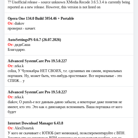
?? Unofficial release – source unknown XMedia Recode 3.6.5.3.4 is currently being
reported as a new release. However, this version is not listed on
Opera One 134.0 Build 5954.46 + Portable
От:
diakov
проверил - качает.
AutoSettingsPS 0.6.7 (26.07.2026)
От:
дядяСаша
Благодарю.
Advanced SystemCare Pro 19.5.0.227
От:
zeka.k
coliza, У Чупокабры НЕТ СВОИХ, т.е. сделанных им самим, нормальных
порташек. Ну, может быть, что-нибудь простенькое. Все нормальные - это
СПИЖ... у
Advanced SystemCare Pro 19.5.0.227
От:
zeka.k
diakov, О punsh-е все давным-давно забыли, а некоторые даже понятия не
имеют, кто это. Это как о динозаврах вспоминать. Ваша порташка от кого
будет
Internet Download Manager 6.43.8
От:
AlexDonetsk
У кого не скачивает с ЮТЮБ (нет менюшки), поэксперементируйте с ВПН.