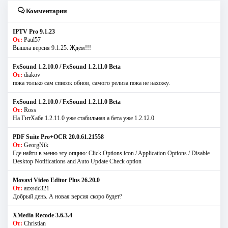
Комментарии
IPTV Pro 9.1.23
От:
Paul57
Вышла версия 9.1.25. Ждём!!!
FxSound 1.2.10.0 / FxSound 1.2.11.0 Beta
От:
diakov
пока только сам список обнов, самого релиза пока не нахожу.
FxSound 1.2.10.0 / FxSound 1.2.11.0 Beta
От:
Ross
На ГитХабе 1.2.11.0 уже стабильная а бета уже 1.2.12.0
PDF Suite Pro+OCR 20.0.61.21558
От:
GeorgNik
Где найти в меню эту опцию: Click Options icon / Application Options / Disable
Desktop Notifications and Auto Update Check option
Movavi Video Editor Plus 26.20.0
От:
azxsdc321
Добрый день. А новая версия скоро будет?
XMedia Recode 3.6.3.4
От:
Christian