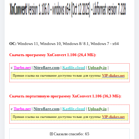
ОС:
Windows 11, Windows 10, Windows 8/ 8.1, Windows 7 - x64
Скачать программу XnConvert 1.106 (26,4 МБ):
с
Turbo.net
|
Nitroflare.com
|
Katfile.cloud
|
Uploady.io
|
Прямая ссылка на скачивание доступна только для группы:
VIP-diakov.net
Скачать портативную программу XnConvert 1.106 (36,3 МБ):
с
Turbo.net
|
Nitroflare.com
|
Katfile.cloud
|
Uploady.io
|
Прямая ссылка на скачивание доступна только для группы:
VIP-diakov.net
Сказали спасибо: 65