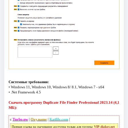
Системные требования:
• Windows 11, Windows 10, Windows 8/ 8.1, Windows 7 - x64
• .Net Framework 4.5
Скачать программу Duplicate File Finder Professional 2023.14 (4,1
МБ):
с
Turbo.pw
|
Oxy.name
|
Katfile.com
|
Прямая ссылка на скачивание доступна только для группы:
VIP-diakov.net