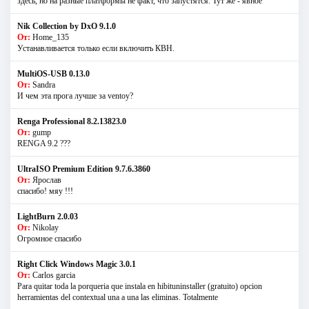
здесь, но на разные платформы не факт, что запустятся. Тут же - явное
Nik Collection by DxO 9.1.0
От:
Home_135
Устанавливается только если включить КВН.
MultiOS-USB 0.13.0
От:
Sandra
И чем эта прога лучше за ventoy?
Renga Professional 8.2.13823.0
От:
gump
RENGA 9.2 ???
UltraISO Premium Edition 9.7.6.3860
От:
Ярослав
спасибо! мяу !!!
LightBurn 2.0.03
От:
Nikolay
Огромное спасибо
Right Click Windows Magic 3.0.1
От:
Carlos garcia
Para quitar toda la porqueria que instala en hibituninstaller (gratuito) opcion
herramientas del contextual una a una las eliminas. Totalmente