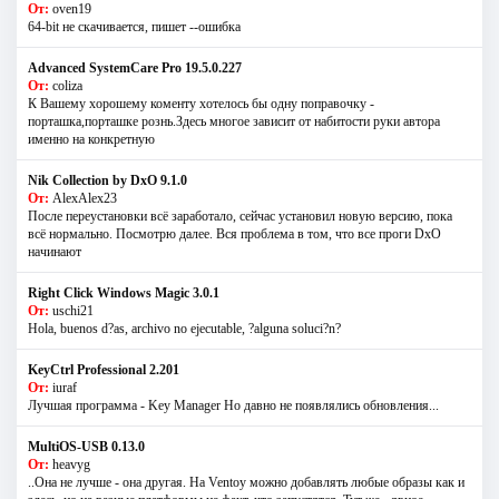
От:
oven19
64-bit не скачивается, пишет --ошибка
Advanced SystemCare Pro 19.5.0.227
От:
coliza
К Вашему хорошему коменту хотелось бы одну поправочку -
порташка,порташке рознь.Здесь многое зависит от набитости руки автора
именно на конкретную
Nik Collection by DxO 9.1.0
От:
AlexAlex23
После переустановки всё заработало, сейчас установил новую версию, пока
всё нормально. Посмотрю далее. Вся проблема в том, что все проги DxO
начинают
Right Click Windows Magic 3.0.1
От:
uschi21
Hola, buenos d?as, archivo no ejecutable, ?alguna soluci?n?
KeyCtrl Professional 2.201
От:
iuraf
Лучшая программа - Key Manager Но давно не появлялись обновления...
MultiOS-USB 0.13.0
От:
heavyg
..Она не лучше - она другая. На Ventoy можно добавлять любые образы как и