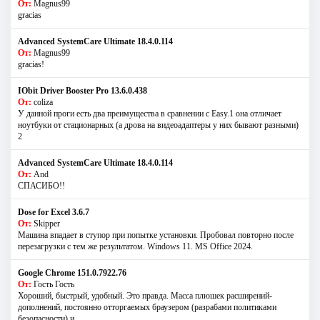
От:
Magnus99
gracias
Advanced SystemCare Ultimate 18.4.0.114
От:
Magnus99
gracias!
IObit Driver Booster Pro 13.6.0.438
От:
coliza
У данной проги есть два преимущества в сравнении с Easy.1 она отличает
ноутбуки от стационарных (а дрова на видеоадаптеры у них бывают разными)
2
Advanced SystemCare Ultimate 18.4.0.114
От:
And
СПАСИБО!!
Dose for Excel 3.6.7
От:
Skipper
Машина впадает в ступор при попытке установки. Пробовал повторно после
перезагрузки с тем же результатом. Windows 11. MS Offiсe 2024.
Google Chrome 151.0.7922.76
От:
Гость Гость
Хороший, быстрый, удобный. Это правда. Масса плюшек расширений-
дополнений, постоянно отторгаемых браузером (разрабами политиками
безопасности) и