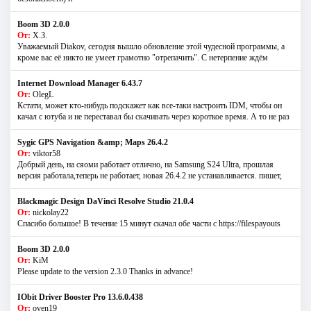
Boom 3D 2.0.0
От:
Х.З.
Уважаемый Diakov, сегодня вышло обновление этой чудесной программы, а
кроме вас её никто не умеет грамотно "отрепачить". С нетерпение ждём
Internet Download Manager 6.43.7
От:
OlegL
Кстати, может кто-нибудь подскажет как все-таки настроить IDM, чтобы он
качал с ютуба и не переставал бы скачивать через короткое время. А то не раз
Sygic GPS Navigation &amp; Maps 26.4.2
От:
viktor58
Добрый день, на сяоми работает отлично, на Samsung S24 Ultra, прошлая
версия работала,теперь не работает, новая 26.4.2 не устанавливается. пишет,
Blackmagic Design DaVinci Resolve Studio 21.0.4
От:
nickolay22
Спасибо большое! В течение 15 минут скачал обе части с https://filespayouts
Boom 3D 2.0.0
От:
KiM
Please update to the version 2.3.0 Thanks in advance!
IObit Driver Booster Pro 13.6.0.438
От:
oven19