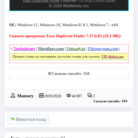
ОС:
Windows 11, Windows 10, Windows 8/ 8.1, Windows 7 - x64
Скачать программу Easy Duplicate Finder 7.37.0.82 (29,3 МБ):
с
Turbobit.net
|
Nitroflare.com
|
Uploady.io
|
Filespayouts.com
|
Прямая ссылка на скачивание доступна только для группы:
VIP-diakov.net
Сказали спасибо: 104
Mansory
20/03/2026
44 907
3
Сказали спасибо: 104
Вернуться назад