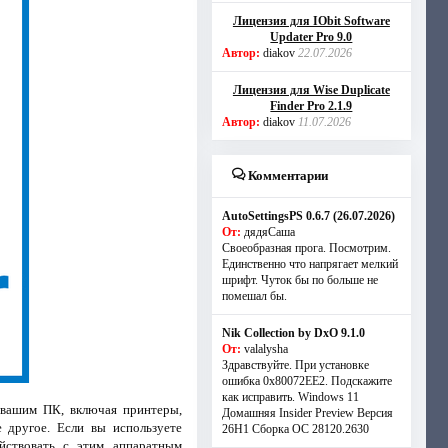
Лицензия для IObit Software
Updater Pro 9.0
Автор:
diakov
22.07.2026
Лицензия для Wise Duplicate
Finder Pro 2.1.9
Автор:
diakov
11.07.2026
Комментарии
AutoSettingsPS 0.6.7 (26.07.2026)
От:
дядяСаша
Своеобразная прога. Посмотрим.
Единственно что напрягает мелкий
шрифт. Чуток бы по больше не
помешал бы.
Nik Collection by DxO 9.1.0
От:
valalysha
Здравствуйте. При установке
ошибка 0х80072EE2. Подскажите
как исправить. Windows 11
 вашим ПК, включая принтеры,
Домашняя Insider Preview Версия
 другое. Если вы используете
26H1 Сборка ОС 28120.2630
йствовать с этим аппаратным