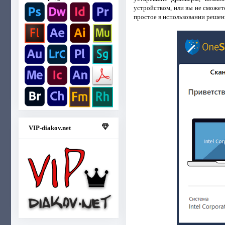
устройством, или вы не сможе
простое в использовании решен
VIP-diakov.net