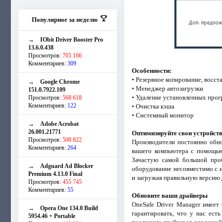
Популярное за неделю
→
IObit Driver Booster Pro
13.6.0.438
Просмотров:
705 166
Комментариев:
309
Особенности:
• Резервное копирование, восст
→
Google Chrome
• Менеджер автозагрузки
151.0.7922.109
• Удаление установленных про
Просмотров:
568 618
Комментариев:
122
• Очистка кэша
• Системный монитор
→
Adobe Acrobat
26.001.21771
Оптимизируйте свои устройст
Просмотров:
508 822
Производители постоянно обно
Комментариев:
264
вашего компьютера с помощью
Зачастую самой большой проб
→
Adguard Ad Blocker
оборудование несовместимо с и
Premium 4.13.0 Final
и загружая правильную версию 
Просмотров:
455 745
Комментариев:
55
Обновите ваши драйверы
OneSafe Driver Manager имеет
→
Opera One 134.0 Build
гарантировать, что у нас ест
5954.46 + Portable