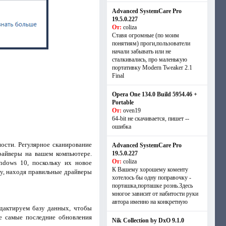
Advanced SystemCare Pro
19.5.0.227
От:
coliza
Ставя огромные (по моим
понятиям) проги,пользователи
начали забывать или не
сталкивались, про маленькую
портативку Modern Tweaker 2.1
Final
Opera One 134.0 Build 5954.46 +
Portable
От:
oven19
64-bit не скачивается, пишет --
ошибка
сти. Регулярное сканирование
Advanced SystemCare Pro
райверы на вашем компьютере.
19.5.0.227
От:
coliza
ndows 10, поскольку их новое
К Вашему хорошему коменту
му, находя правильные драйверы
хотелось бы одну поправочку -
порташка,порташке рознь.Здесь
многое зависит от набитости руки
автора именно на конкретную
едактируем базу данных, чтобы
се самые последние обновления
Nik Collection by DxO 9.1.0