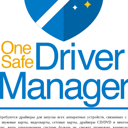
требуются драйверы для запуска всех аппаратных устройств, связанных с
 звуковые карты, видеокарты, сетевые карты, драйверы CD/DVD и многое
жно, ваша операционная система больше не сможет правильно взаимоде