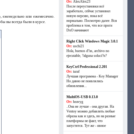
От:
AlexAlex23
После переустановки всё
заработало, сейчас установил
новую версию, пока всё
о, еженедельно или ежемесячно.
нормально. Посмотрю далее. Вся
бы вы всегда были в курсе.
проблема в том, что все проги
DxO начинают
Right Click Windows Magic 3.0.1
От:
uschi21
Hola, buenos d?as, archivo no
ejecutable, ?alguna soluci?n?
KeyCtrl Professional 2.201
От:
iuraf
Лучшая программа - Key Manager
Но давно не появлялись
обновления...
MultiOS-USB 0.13.0
От:
heavyg
..Она не лучше - она другая. На
Ventoy можно добавлять любые
образы как и здесь, но на разные
платформы не факт, что
запустятся. Тут же - явное