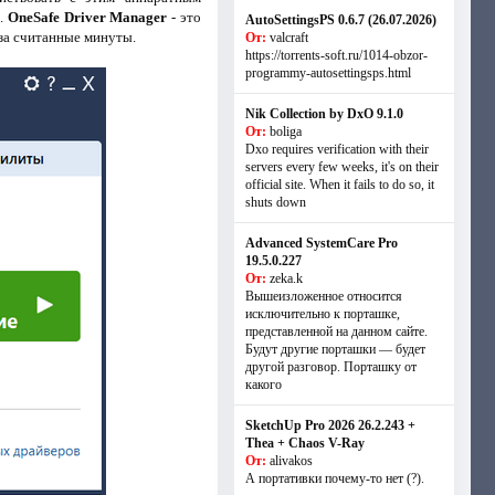
и.
OneSafe Driver Manager
- это
AutoSettingsPS 0.6.7 (26.07.2026)
 за считанные минуты.
От:
valcraft
https://torrents-soft.ru/1014-obzor-
programmy-autosettingsps.html
Nik Collection by DxO 9.1.0
От:
boliga
Dxo requires verification with their
servers every few weeks, it's on their
official site. When it fails to do so, it
shuts down
Advanced SystemCare Pro
19.5.0.227
От:
zeka.k
Вышеизложенное относится
исключительно к порташке,
представленной на данном сайте.
Будут другие порташки — будет
другой разговор. Порташку от
какого
SketchUp Pro 2026 26.2.243 +
Thea + Chaos V-Ray
От:
alivakos
А портативки почему-то нет (?).