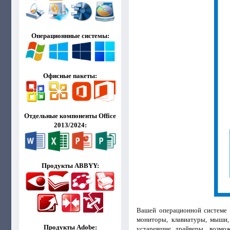
Операционнные системы:
Офисные пакеты:
Отдельные компоненты Office
2013/2024:
Продукты ABBYY:
Вашей операционной системе 
мониторы, клавиатуры, мыши,
Продукты Adobe:
устаревшие драйверы, возмо