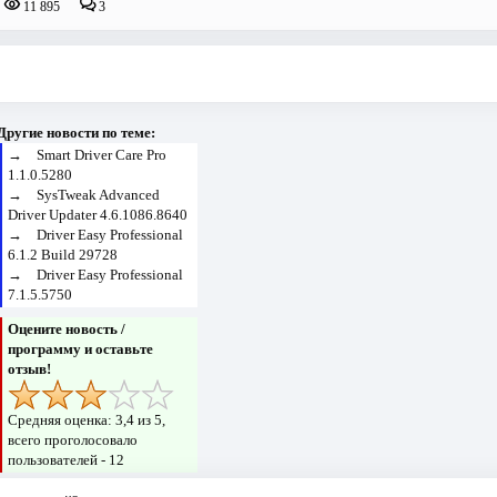
11 895
3
Другие новости по теме:
→
Smart Driver Care Pro
1.1.0.5280
→
SysTweak Advanced
Driver Updater 4.6.1086.8640
→
Driver Easy Professional
6.1.2 Build 29728
→
Driver Easy Professional
7.1.5.5750
Оцените новость /
программу и оставьте
отзыв!
Средняя оценка:
3,4
из 5,
всего проголосовало
пользователей -
12