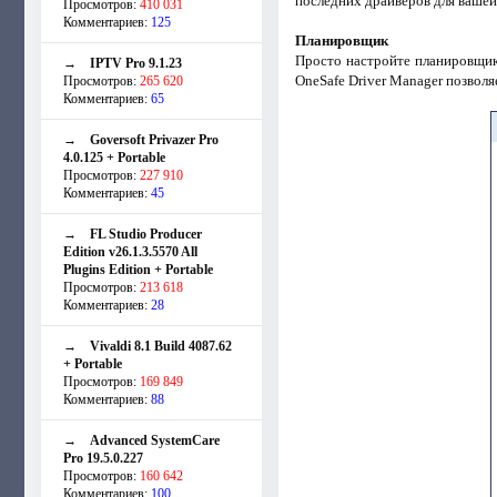
последних драйверов для вашей
Просмотров:
410 031
Комментариев:
125
Планировщик
Просто настройте планировщик 
→
IPTV Pro 9.1.23
OneSafe Driver Manager позволя
Просмотров:
265 620
Комментариев:
65
→
Goversoft Privazer Pro
4.0.125 + Portable
Просмотров:
227 910
Комментариев:
45
→
FL Studio Producer
Edition v26.1.3.5570 All
Plugins Edition + Portable
Просмотров:
213 618
Комментариев:
28
→
Vivaldi 8.1 Build 4087.62
+ Portable
Просмотров:
169 849
Комментариев:
88
→
Advanced SystemCare
Pro 19.5.0.227
Просмотров:
160 642
Комментариев:
100