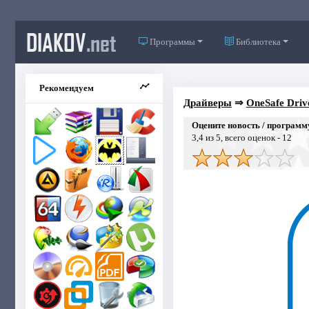
DIAKOV
.net
Программы
Библиотека
Рекомендуем
Драйверы
⇒
OneSafe Driv
Оцените новость / программ
3,4
из 5, всего оценок -
12