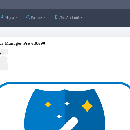
Игры
Разное
Для Android
er Manager Pro 6.0.690
у!