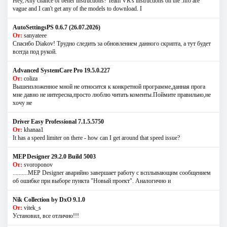
Hey, Any chance of better instructions? Team VR's instructions on the .nfo are
vague and I can't get any of the models to download. I
AutoSettingsPS 0.6.7 (26.07.2026)
От:
sanyateee
Спасибо Diakov! Трудно следить за обновлением данного скрипта, а тут будет
всегда под рукой.
Advanced SystemCare Pro 19.5.0.227
От:
coliza
Вышеизложенное мной не относится к конкретной программе,данная прога
мне давно не интересна,просто люблю читать коменты.Поймите правильно,не
хочу не
Driver Easy Professional 7.1.5.5750
От:
khanaa1
It has a speed limiter on there - how can I get around that speed issue?
MEP Designer 29.2.0 Build 5003
От:
svoroponov
..........MEP Designer аварийно завершает работу с всплывающим сообщением
об ошибке при выборе пункта "Новый проект". Аналогично и
Nik Collection by DxO 9.1.0
От:
vitek_s
Установил, все отлично!!!