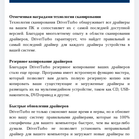
Отмеченная наградами технология сканирования
Технология сканирования DriverTurbo обнаруживает все драйверы
на вашем ПК и сопоставляет их с самой последней доступной
версией. Благодаря многолетнему опыту в области сканирования
драйверов, DriverTurbo гарантирует, что найдет правильный и
самый последний драйвер для каждого драйвера устройства в
вашей системе.
Резервное копирование драйверов
Благодаря DriverTurbo резервное копирование ваших драйверов
стало еще проще. Программа имеет встроенную функцию мастера,
который позволяет вам делать полную резервную копию или
копировать ваши существующие и загруженные драйверы и
размещать их на мультимедийном устройстве, таком как CD, USB-
накопитель, DVD-привод и другие.
Быстрые обновления драйверов
DriverTurbo не только сэкономит ваше время и нервы, но и обновит
всю вашу систему правильными драйверами, которые на 100%
специфичны для вашего компьютера быстрее, чем вы когда-либо
думали. DriverTurbo не позволяет установить неправильный
драйвер для вашего компьютера и загружает новые драйверы по