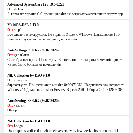
Advanced SystemCare Pro 19.5.0.227
От:
diakov
А какая же хорошая? С времен punshА не встречал качественных портах app
MultiOS-USB 0.13.0
От:
snip2k
Все сделал по инструкции. Не видит ISO-шек с Windows. Выполнение 1-го
пункта загрузочного меню - приводит к ошибке.
AutoSettingsPS 0.6.7 (26.07.2026)
От:
дядяСаша
Своеобразная прога. Посмотрим. Единственно что напрягает мелкий шрифт.
Чуток бы по больше не помешал бы.
Nik Collection by DxO 9.1.0
От:
valalysha
Здравствуйте. При установке ошибка 0х80072EE2. Подскажите как исправить.
Windows 11 Домашняя Insider Preview Версия 26H1 Сборка ОС 28120.2630
AutoSettingsPS 0.6.7 (26.07.2026)
От:
valcraft
Обзор
Nik Collection by DxO 9.1.0
От:
boliga
Dxo requires verification with their servers every few weeks, it's on their official