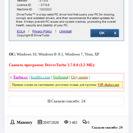
ОС:
Windows 10, Windows 8/ 8.1, Windows 7, Vista, XP
Скачать программу DriverTurbo 3.7.0.0 (3,5 МБ):
с
Turbo.cc
|
Katfile.com
|
Notfound
|
Oxy name
|
Прямая ссылка на скачивание доступна только для группы:
VIP-diakov.net
Сказали спасибо: 24
Mansory
20/07/2020
5 463
0
Сказали спасибо: 24