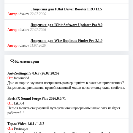
Лицензия для IObit Driver Booster PRO 13.5
Автор:
diakov
22.07.2026
Лицензия для IObit Software Updater Pro 9.0
Автор:
diakov
22.07.2026
Лицензия для Wise Duplicate Finder Pro 2.1.9
Автор:
diakov
11.07.2026
Комментарии
AutoSettingsPS 0.6.7 (26.07.2026)
От:
fantomddd
До с их пор не научился настраивать размер шрифта в оконных приложениях?
Запускаешь приложение, правой клавишей мыши по заголовку окна, свойства,
BorisFX Sound Forge Plus 2026.0.0.71
От:
Liko84
Нельзя менять стандартный путь установки программы иначе патч не будет
работать!!!
Topaz Video 1.6.1 / 1.6.2
От:
Fortesque