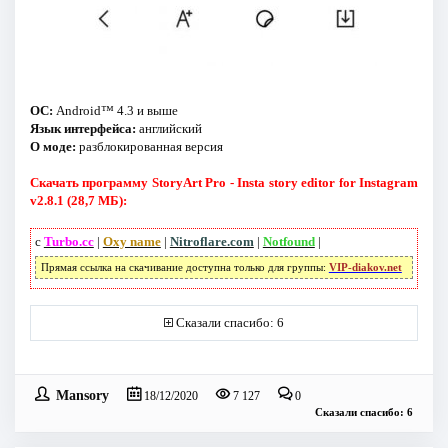
ОС:
Android™ 4.3 и выше
Язык интерфейса:
английский
О моде:
разблокированная версия
Скачать программу StoryArt Pro - Insta story editor for Instagram
v2.8.1 (28,7 МБ):
с
Turbo.cc
|
Oxy name
|
Nitroflare.com
|
Notfound
|
Прямая ссылка на скачивание доступна только для группы:
VIP-diakov.net
Сказали спасибо: 6
Mansory
18/12/2020
7 127
0
Сказали спасибо: 6