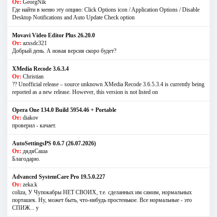
От:
GeorgNik
Где найти в меню эту опцию: Click Options icon / Application Options / Disable
Desktop Notifications and Auto Update Check option
Movavi Video Editor Plus 26.20.0
От:
azxsdc321
Добрый день. А новая версия скоро будет?
XMedia Recode 3.6.3.4
От:
Christian
?? Unofficial release – source unknown XMedia Recode 3.6.5.3.4 is currently being
reported as a new release. However, this version is not listed on
Opera One 134.0 Build 5954.46 + Portable
От:
diakov
проверил - качает.
AutoSettingsPS 0.6.7 (26.07.2026)
От:
дядяСаша
Благодарю.
Advanced SystemCare Pro 19.5.0.227
От:
zeka.k
coliza, У Чупокабры НЕТ СВОИХ, т.е. сделанных им самим, нормальных
порташек. Ну, может быть, что-нибудь простенькое. Все нормальные - это
СПИЖ... у