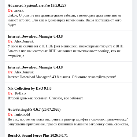
Advanced SystemCare Pro 19.5.0.227
От:
zeka.k
diakov, О punsh-е все давным-давно забыли, а некоторые даже понятия не
имеют, кто это. Это как о динозаврах вспоминать. Ваша порташка от кого
будет
Internet Download Manager 6.43.8
От:
AlexDonetsk
У кого не скачивает с ЮТЮБ (нет менюшки), поэксперементируйте с ВПН.
Заметил что на некоторых ВПН менюшка не выскакивает вообще, как не
старайся, а
Internet Download Manager 6.43.8
От:
AlexDonetsk
Internet Download Manager 6.43.8 вышел. Обновите пожалуйста репак!
Nik Collection by DxO 9.1.0
От:
1641vik
Второй день как поставил. Спасибо, все работает.
AutoSettingsPS 0.6.7 (26.07.2026)
От:
fantomddd
До с их пор не научился настраивать размер шрифта в оконных приложениях?
Запускаешь приложение, правой клавишей мыши по заголовку окна, свойства,
BorisFX Sound Forge Plus 2026.0.0.71