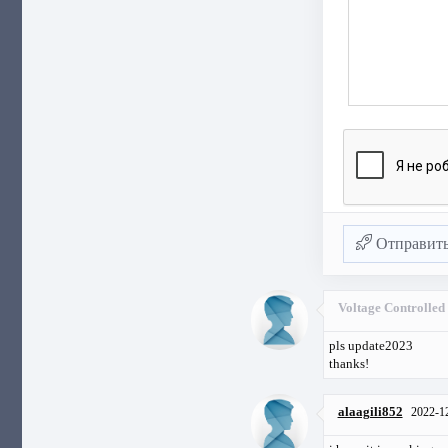
Отправит
Voltage Controlled
pls update2023
thanks!
alaagili852
2022-1