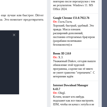
повторно после перезагрузки с тем
же результатом. Windows 11. MS
Offiсe 2024.
еще лучше или быстрее. Driver
Google Chrome 151.0.7922.76
ка. Это помогает предотвратить
От:
Гость Гость
Хороший, быстрый, удобный. Это
правда. Масса плюшек
расширений-дополнений,
постоянно отторгаемых браузером
(разрабами политиками
безопасности) и
Boom 3D 2.0.0
От:
Х.З.
Уважаемый Diakov, сегодня вышло
обновление этой чудесной
программы, а кроме вас её никто
не умеет грамотно "отрепачить". С
нетерпение ждём
Internet Download Manager
6.43.7
От:
OlegL
Кстати, может кто-нибудь
подскажет как все-таки настроить
IDM, чтобы он качал с ютуба и не