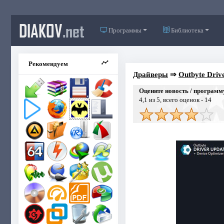
DIAKOV
.net
Программы
Библиотека
Рекомендуем
Драйверы
⇒
Outbyte Drive
Оцените новость / программ
4,1
из 5, всего оценок -
14