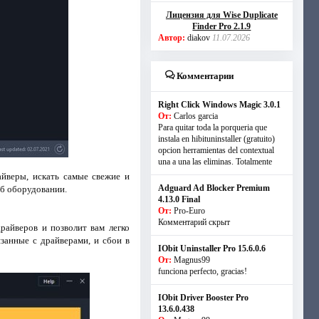
Лицензия для Wise Duplicate
Finder Pro 2.1.9
Автор:
diakov
11.07.2026
Комментарии
Right Click Windows Magic 3.0.1
От:
Carlos garcia
Para quitar toda la porqueria que
instala en hibituninstaller (gratuito)
opcion herramientas del contextual
una a una las eliminas. Totalmente
айверы, искать самые свежие и
Adguard Ad Blocker Premium
об оборудовании.
4.13.0 Final
От:
Pro-Euro
Комментарий скрыт
райверов и позволит вам легко
занные с драйверами, и сбои в
IObit Uninstaller Pro 15.6.0.6
От:
Magnus99
funciona perfecto, gracias!
IObit Driver Booster Pro
13.6.0.438