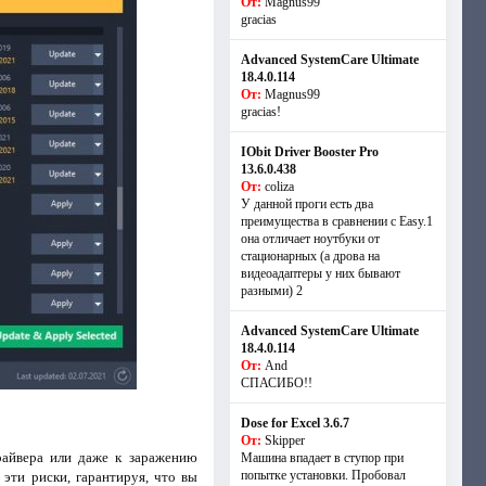
От:
Magnus99
gracias
Advanced SystemCare Ultimate
18.4.0.114
От:
Magnus99
gracias!
IObit Driver Booster Pro
13.6.0.438
От:
coliza
У данной проги есть два
преимущества в сравнении с Easy.1
она отличает ноутбуки от
стационарных (а дрова на
видеоадаптеры у них бывают
разными) 2
Advanced SystemCare Ultimate
18.4.0.114
От:
And
СПАСИБО!!
Dose for Excel 3.6.7
От:
Skipper
райвера или даже к заражению
Машина впадает в ступор при
попытке установки. Пробовал
эти риски, гарантируя, что вы