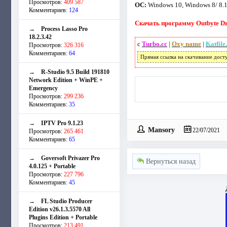
Просмотров:
409 587
ОС:
Windows 10, Windows 8/ 8.1
Комментариев:
124
Скачать программу Outbyte Dri
→
Process Lasso Pro
18.2.3.42
с
Turbo.cc
|
Oxy name
|
Katfile
Просмотров:
326 316
Комментариев:
64
Прямая ссылка на скачивание дост
→
R-Studio 9.5 Build 191810
Network Edition + WinPE +
Emergency
Просмотров:
299 236
Комментариев:
35
→
IPTV Pro 9.1.23
Mansory
22/07/2021
Просмотров:
265 461
Комментариев:
65
→
Goversoft Privazer Pro
Вернуться назад
4.0.125 + Portable
Просмотров:
227 796
Комментариев:
45
→
FL Studio Producer
Edition v26.1.3.5570 All
Plugins Edition + Portable
Просмотров:
213 491