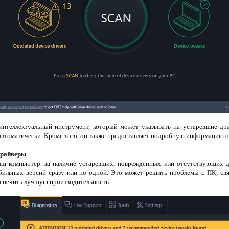
интеллектуальный инструмент, который может указывать на устаревшие др
автоматически. Кроме того, он также предоставляет подробную информацию 
драйверы
ваш компьютер на наличие устаревших, поврежденных или отсутствующих д
бильных версий сразу или по одной. Это может решить проблемы с ПК, свя
еспечить лучшую производительность.