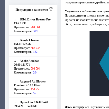
получите правильные драйверы 
Популярное за неделю
Улучшает стабильность и про
Производители иногда включаю
→
IObit Driver Booster Pro
Updater позволяет воспользова
13.6.0.438
сбои, связанные с драйверами,
Просмотров:
704 561
Комментариев:
309
→
Google Chrome
151.0.7922.76
Просмотров:
566 736
Комментариев:
122
→
Adobe Acrobat
26.001.21771
Просмотров:
508 594
Комментариев:
264
→
Adguard Ad Blocker
Premium 4.13.0 Final
Просмотров:
454 955
Комментариев:
55
→
Opera One 134.0 Build
5954.26 + Portable
Язык интерфейса:
мультиязычны