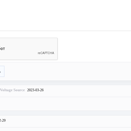
ь
 Voltage Source
2023-03-26
2-29