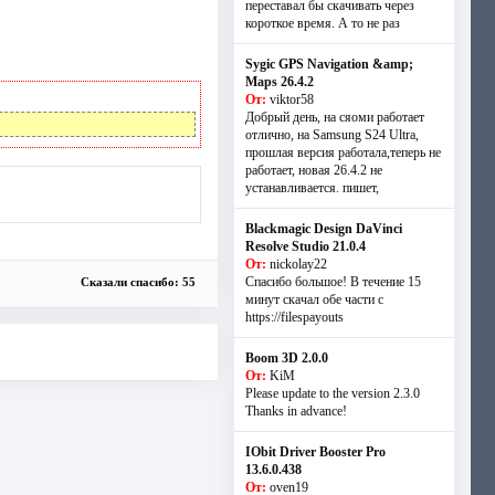
переставал бы скачивать через
короткое время. А то не раз
Sygic GPS Navigation &amp;
Maps 26.4.2
От:
viktor58
Добрый день, на сяоми работает
отлично, на Samsung S24 Ultra,
прошлая версия работала,теперь не
работает, новая 26.4.2 не
устанавливается. пишет,
Blackmagic Design DaVinci
Resolve Studio 21.0.4
От:
nickolay22
Спасибо большое! В течение 15
Сказали спасибо: 55
минут скачал обе части с
https://filespayouts
Boom 3D 2.0.0
От:
KiM
Please update to the version 2.3.0
Thanks in advance!
IObit Driver Booster Pro
13.6.0.438
От:
oven19