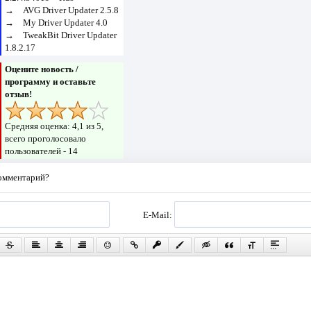
→
AVG Driver Updater 2.5.8
→
My Driver Updater 4.0
→
TweakBit Driver Updater
1.8.2.17
Оцените новость /
программу и оставьте
отзыв!
Средняя оценка:
4,1
из 5,
всего проголосовало
пользователей -
14
комментарий?
E-Mail: