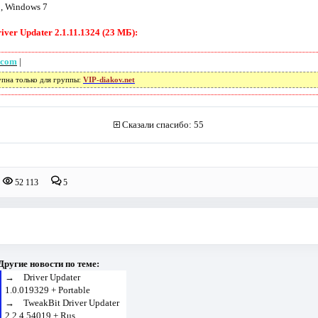
, Windows 7
ver Updater 2.1.11.1324 (23 МБ):
.com
|
упна только для группы:
VIP-diakov.net
Сказали спасибо: 55
52 113
5
Другие новости по теме:
→
Driver Updater
1.0.019329 + Portable
→
TweakBit Driver Updater
2.2.4.54019 + Rus