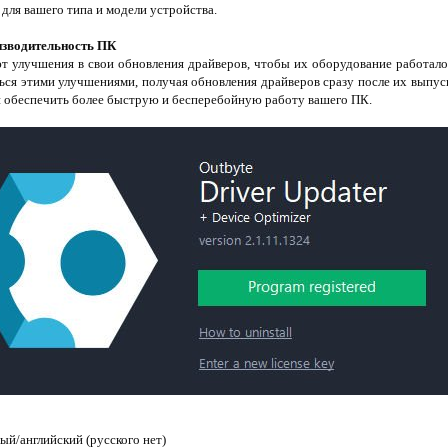
для вашего типа и модели устройства.
изводительность ПК
т улучшения в свои обновления драйверов, чтобы их оборудование работало 
ться этими улучшениями, получая обновления драйверов сразу после их выпус
 и обеспечить более быструю и бесперебойную работу вашего ПК.
й/английский (русского нет)