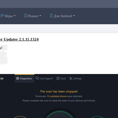
Игры
Разное
Для Android
r Updater 2.1.11.1324
у!