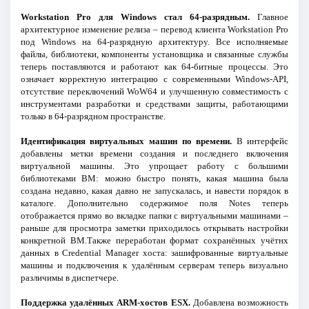
Workstation Pro для Windows стал 64-разрядным.
Главное
архитектурное изменение релиза – перевод клиента Workstation Pro
под Windows на 64-разрядную архитектуру. Все исполняемые
файлы, библиотеки, компоненты установщика и связанные службы
теперь поставляются и работают как 64-битные процессы. Это
означает корректную интеграцию с современными Windows-API,
отсутствие переключений WoW64 и улучшенную совместимость с
инструментами разработки и средствами защиты, работающими
только в 64-разрядном пространстве.
Идентификация виртуальных машин по времени.
В интерфейс
добавлены метки времени создания и последнего включения
виртуальной машины. Это упрощает работу с большими
библиотеками ВМ: можно быстро понять, какая машина была
создана недавно, какая давно не запускалась, и навести порядок в
каталоге. Дополнительно содержимое поля Notes теперь
отображается прямо во вкладке папки с виртуальными машинами –
раньше для просмотра заметки приходилось открывать настройки
конкретной ВМ.Также переработан формат сохранённых учётнх
данных в Credential Manager хоста: зашифрованные виртуальные
машины и подключения к удалённым серверам теперь визуально
различимы в диспетчере.
Поддержка удалённых ARM-хостов ESX.
Добавлена возможность