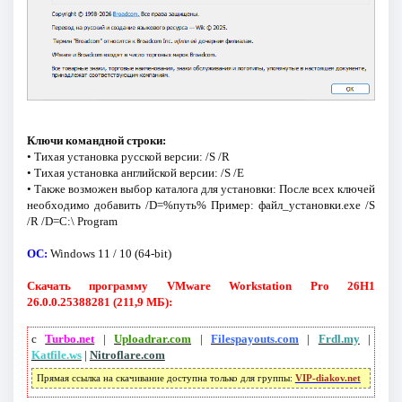
Ключи командной строки:
• Тихая установка русской версии: /S /R
• Тихая установка английской версии: /S /E
• Также возможен выбор каталога для установки: После всех ключей
необходимо добавить /D=%путь% Пример: файл_установки.exe /S
/R /D=C:\ Program
ОС:
Windows 11 / 10 (64-bit)
Скачать программу VMware Workstation Pro 26H1
26.0.0.25388281 (211,9 МБ):
с
Turbo.net
|
Uploadrar.com
|
Filespayouts.com
|
Frdl.my
|
Katfile.ws
|
Nitroflare.com
Прямая ссылка на скачивание доступна только для группы:
VIP-diakov.net