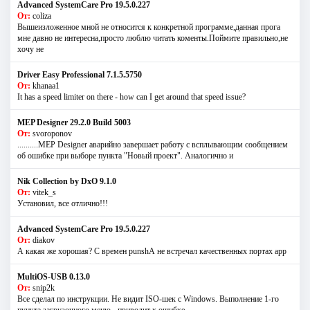
Advanced SystemCare Pro 19.5.0.227
От:
coliza
Вышеизложенное мной не относится к конкретной программе,данная прога
мне давно не интересна,просто люблю читать коменты.Поймите правильно,не
хочу не
Driver Easy Professional 7.1.5.5750
От:
khanaa1
It has a speed limiter on there - how can I get around that speed issue?
MEP Designer 29.2.0 Build 5003
От:
svoroponov
..........MEP Designer аварийно завершает работу с всплывающим сообщением
об ошибке при выборе пункта "Новый проект". Аналогично и
Nik Collection by DxO 9.1.0
От:
vitek_s
Установил, все отлично!!!
Advanced SystemCare Pro 19.5.0.227
От:
diakov
А какая же хорошая? С времен punshА не встречал качественных портах app
MultiOS-USB 0.13.0
От:
snip2k
Все сделал по инструкции. Не видит ISO-шек с Windows. Выполнение 1-го
пункта загрузочного меню - приводит к ошибке.