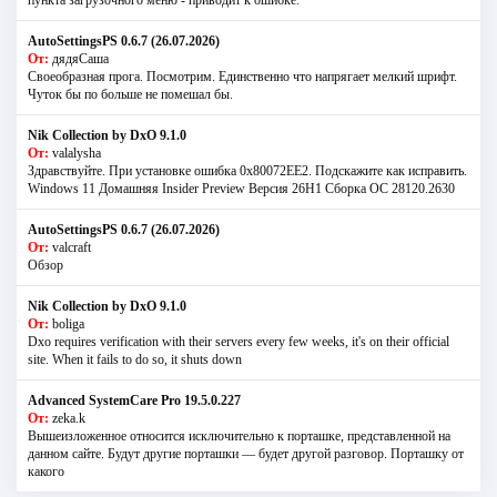
AutoSettingsPS 0.6.7 (26.07.2026)
От:
дядяСаша
Своеобразная прога. Посмотрим. Единственно что напрягает мелкий шрифт.
Чуток бы по больше не помешал бы.
Nik Collection by DxO 9.1.0
От:
valalysha
Здравствуйте. При установке ошибка 0х80072EE2. Подскажите как исправить.
Windows 11 Домашняя Insider Preview Версия 26H1 Сборка ОС 28120.2630
AutoSettingsPS 0.6.7 (26.07.2026)
От:
valcraft
Обзор
Nik Collection by DxO 9.1.0
От:
boliga
Dxo requires verification with their servers every few weeks, it's on their official
site. When it fails to do so, it shuts down
Advanced SystemCare Pro 19.5.0.227
От:
zeka.k
Вышеизложенное относится исключительно к порташке, представленной на
данном сайте. Будут другие порташки — будет другой разговор. Порташку от
какого