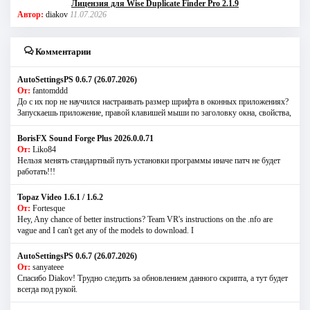
Лицензия для Wise Duplicate Finder Pro 2.1.9
Автор:
diakov
11.07.2026
Комментарии
AutoSettingsPS 0.6.7 (26.07.2026)
От:
fantomddd
До с их пор не научился настраивать размер шрифта в оконных приложениях?
Запускаешь приложение, правой клавишей мыши по заголовку окна, свойства,
BorisFX Sound Forge Plus 2026.0.0.71
От:
Liko84
Нельзя менять стандартный путь установки программы иначе патч не будет
работать!!!
Topaz Video 1.6.1 / 1.6.2
От:
Fortesque
Hey, Any chance of better instructions? Team VR's instructions on the .nfo are
vague and I can't get any of the models to download. I
AutoSettingsPS 0.6.7 (26.07.2026)
От:
sanyateee
Спасибо Diakov! Трудно следить за обновлением данного скрипта, а тут будет
всегда под рукой.