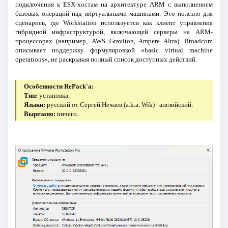
подключения к ESX-хостам на архитектуре ARM с выполнением
базовых операций над виртуальными машинами. Это полезно для
сценариев, где Workstation используется как клиент управления
гибридной инфраструктурой, включающей серверы на ARM-
процессорах (например, AWS Graviton, Ampere Altra). Broadcom
описывает поддержку формулировкой «basic virtual machine
operations», не раскрывая полный список доступных действий.
Особенности RePack'a:
Тип:
установка.
Языки:
русский от Сергей Нечаев (a.k.a. Wik) | английский.
Вырезано:
ничего.