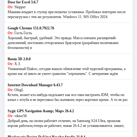
Dose for Excel 3.6.7
От:
Skipper
Машина впадает в ступор при попытке установки. Пробовал повторно после
перезагрузки с тем же результатом. Windows 11. MS Offiсe 2024.
Google Chrome 151.0.7922.76
От:
Гость Гость
Хороший, быстрый, удобный. Это правда. Масса плюшек расширений-
дополнений, постоянно отторгаемых браузером (разрабами политиками
безопасности) и
Boom 3D 2.0.0
От:
Х.З.
Уважаемый Diakov, сегодня вышло обновление этой чудесной программы, а
кроме вас её никто не умеет грамотно "отрепачить". С нетерпение ждём
Internet Download Manager 6.43.7
От:
OlegL
Кстати, может кто-нибудь подскажет как все-таки настроить IDM, чтобы он
качал с ютуба и не переставал бы скачивать через короткое время. А то не раз
Sygic GPS Navigation &amp; Maps 26.4.2
От:
viktor58
Добрый день, на сяоми работает отлично, на Samsung S24 Ultra, прошлая
версия работала,теперь не работает, новая 26.4.2 не устанавливается. пишет,
Blackmagic Design DaVinci Resolve Studio 21.0.4