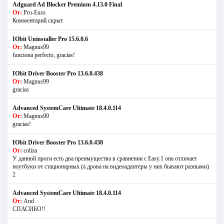
Adguard Ad Blocker Premium 4.13.0 Final
От:
Pro-Euro
Комментарий скрыт
IObit Uninstaller Pro 15.6.0.6
От:
Magnus99
funciona perfecto, gracias!
IObit Driver Booster Pro 13.6.0.438
От:
Magnus99
gracias
Advanced SystemCare Ultimate 18.4.0.114
От:
Magnus99
gracias!
IObit Driver Booster Pro 13.6.0.438
От:
coliza
У данной проги есть два преимущества в сравнении с Easy.1 она отличает
ноутбуки от стационарных (а дрова на видеоадаптеры у них бывают разными)
2
Advanced SystemCare Ultimate 18.4.0.114
От:
And
СПАСИБО!!