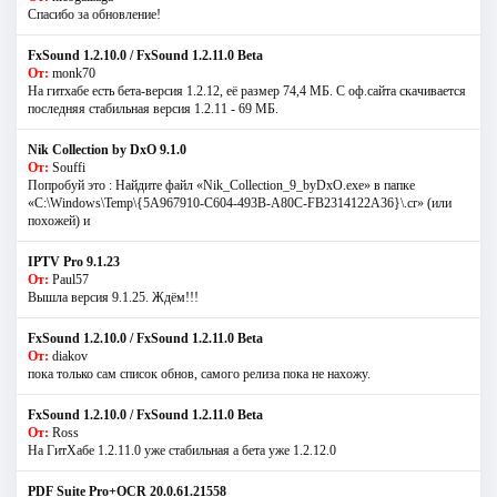
Спасибо за обновление!
FxSound 1.2.10.0 / FxSound 1.2.11.0 Beta
От:
monk70
На гитхабе есть бета-версия 1.2.12, её размер 74,4 МБ. С оф.сайта скачивается
последняя стабильная версия 1.2.11 - 69 МБ.
Nik Collection by DxO 9.1.0
От:
Souffi
Попробуй это : Найдите файл «Nik_Collection_9_byDxO.exe» в папке
«C:\Windows\Temp\{5A967910-C604-493B-A80C-FB2314122A36}\.cr» (или
похожей) и
IPTV Pro 9.1.23
От:
Paul57
Вышла версия 9.1.25. Ждём!!!
FxSound 1.2.10.0 / FxSound 1.2.11.0 Beta
От:
diakov
пока только сам список обнов, самого релиза пока не нахожу.
FxSound 1.2.10.0 / FxSound 1.2.11.0 Beta
От:
Ross
На ГитХабе 1.2.11.0 уже стабильная а бета уже 1.2.12.0
PDF Suite Pro+OCR 20.0.61.21558