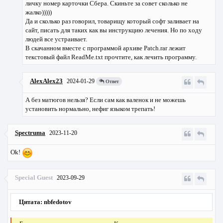
личку номер карточки Сбера. Скиньте за совет сколько не
жалко)))))
Да и сколько раз говорил, товарищу который софт заливает на
сайт, писать для таких как вы инструкцию лечения. Но по ходу
людей все устраивает.
В скачанном вместе с программой архиве Patсh.rar лежит
текстовый файл ReadMe.txt прочтите, как лечить программу.
AlexAlex23
2024-01-29
Ответ
А без матюгов нельзя? Если сам как валенок и не можешь
установить нормально, нефиг языком трепать!
Spectruma
2023-11-20
Ok!
Special Guest
2023-09-29
Цитата: nbfedotov