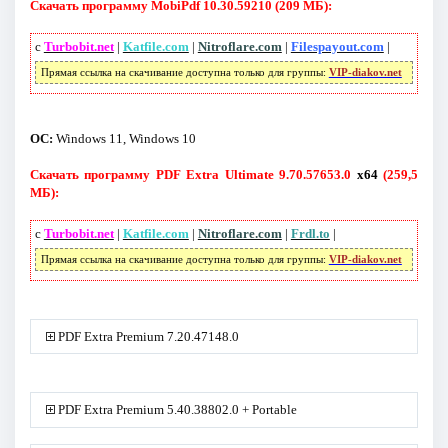
Скачать программу MobiPdf 10.30.59210 (209 МБ):
с
Turbobit.net
|
Katfile.com
|
Nitroflare.com
|
Filespayout.com
|
Прямая ссылка на скачивание доступна только для группы:
VIP-diakov.net
ОС:
Windows 11, Windows 10
Скачать программу PDF Extra Ultimate 9.70.57653.0
x64
(259,5
МБ):
с
Turbobit.net
|
Katfile.com
|
Nitroflare.com
|
Frdl.to
|
Прямая ссылка на скачивание доступна только для группы:
VIP-diakov.net
PDF Extra Premium 7.20.47148.0
PDF Extra Premium 5.40.38802.0 + Portable