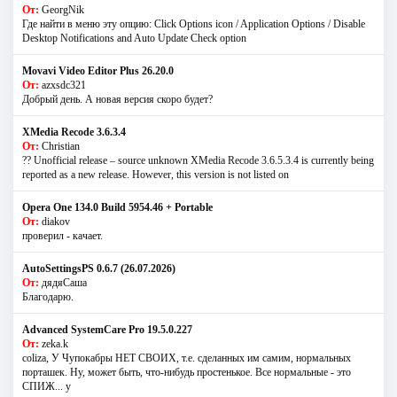
От:
GeorgNik
Где найти в меню эту опцию: Click Options icon / Application Options / Disable
Desktop Notifications and Auto Update Check option
Movavi Video Editor Plus 26.20.0
От:
azxsdc321
Добрый день. А новая версия скоро будет?
XMedia Recode 3.6.3.4
От:
Christian
?? Unofficial release – source unknown XMedia Recode 3.6.5.3.4 is currently being
reported as a new release. However, this version is not listed on
Opera One 134.0 Build 5954.46 + Portable
От:
diakov
проверил - качает.
AutoSettingsPS 0.6.7 (26.07.2026)
От:
дядяСаша
Благодарю.
Advanced SystemCare Pro 19.5.0.227
От:
zeka.k
coliza, У Чупокабры НЕТ СВОИХ, т.е. сделанных им самим, нормальных
порташек. Ну, может быть, что-нибудь простенькое. Все нормальные - это
СПИЖ... у