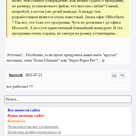
Более, чем станное утверждение. Как можно судить о программе,
по размеру установочного файла, что мол она слабая? Скачай,
попробуй, а потом уже делай выводы. А между тем,
разработчиком является очень известный. Заешь офис OfficeSuite
? Так вот, это тоже его программа. Чуть не дотягивает до офиса
Microsoft. А по-сути единственный ближайший конкурент. И эта
программа очень хораша, не смотря на размер установщика...
Этточно!... Особенно, если проге придумать какое-нить "крутое"
погоняло, типа "Extra Ultimate" или "Super Puper Pro"!... ))
barovik
2022-07-21
все работает !!!
Все новости сайта
Ваша помощь сайту
Контакты
Пользовательское соглашение
Политика конфиденциальности