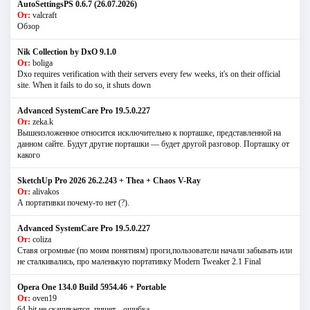
AutoSettingsPS 0.6.7 (26.07.2026)
От:
valcraft
Обзор
Nik Collection by DxO 9.1.0
От:
boliga
Dxo requires verification with their servers every few weeks, it's on their official
site. When it fails to do so, it shuts down
Advanced SystemCare Pro 19.5.0.227
От:
zeka.k
Вышеизложенное относится исключительно к порташке, представленной на
данном сайте. Будут другие порташки — будет другой разговор. Порташку от
какого
SketchUp Pro 2026 26.2.243 + Thea + Chaos V-Ray
От:
alivakos
А портативки почему-то нет (?).
Advanced SystemCare Pro 19.5.0.227
От:
coliza
Ставя огромные (по моим понятиям) проги,пользователи начали забывать или
не сталкивались, про маленькую портативку Modern Tweaker 2.1 Final
Opera One 134.0 Build 5954.46 + Portable
От:
oven19
64-bit не скачивается, пишет --ошибка