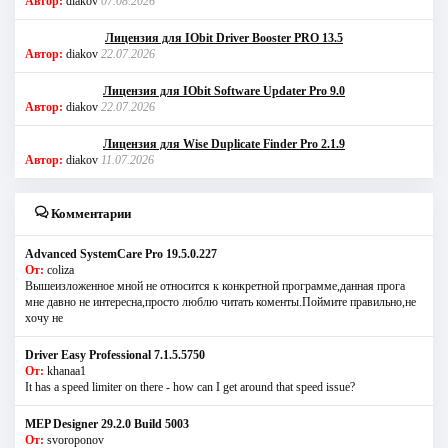
Автор:
diakov
07.08.2026
Лицензия для IObit Driver Booster PRO 13.5
Автор:
diakov
22.07.2026
Лицензия для IObit Software Updater Pro 9.0
Автор:
diakov
22.07.2026
Лицензия для Wise Duplicate Finder Pro 2.1.9
Автор:
diakov
11.07.2026
Комментарии
Advanced SystemCare Pro 19.5.0.227
От:
coliza
Вышеизложенное мной не относится к конкретной программе,данная прога
мне давно не интересна,просто люблю читать коменты.Поймите правильно,не
хочу не
Driver Easy Professional 7.1.5.5750
От:
khanaa1
It has a speed limiter on there - how can I get around that speed issue?
MEP Designer 29.2.0 Build 5003
От:
svoroponov