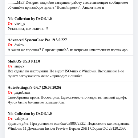
..........MEP Designer аварийно завершает работу с всплывающим сообщением
об ошибке при выборе пункта "Новый проект". Аналогично и
Nik Collection by DxO 9.1.0
От:
vitek_s
Установил, все отлично!!!
Advanced SystemCare Pro 19.5.0.227
От:
diakov
А какая же хорошая? С времен punshА не встречал качественных портах app
MultiOS-USB 0.13.0
От:
snip2k
Все сделал по инструкции. Не видит ISO-шек с Windows. Выполнение 1-го
пункта загрузочного меню - приводит к ошибке.
AutoSettingsPS 0.6.7 (26.07.2026)
От:
дядяСаша
Своеобразная прога. Посмотрим. Единственно что напрягает мелкий шрифт.
Чуток бы по больше не помешал бы.
Nik Collection by DxO 9.1.0
От:
valalysha
Здравствуйте. При установке ошибка 0х80072EE2. Подскажите как исправить.
Windows 11 Домашняя Insider Preview Версия 26H1 Сборка ОС 28120.2630