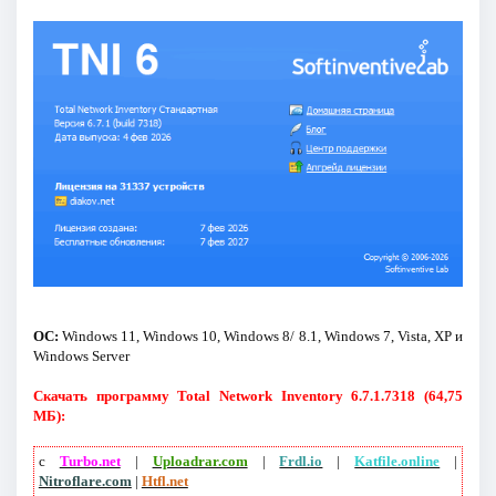
ОС:
Windows 11, Windows 10, Windows 8/ 8.1, Windows 7, Vista, XP и
Windows Server
Скачать программу Total Network Inventory 6.7.1.7318 (64,75
МБ):
с
Turbo.net
|
Uploadrar.com
|
Frdl.io
|
Katfile.online
|
Nitroflare.com
|
Htfl.net